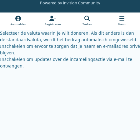
e
t
e
Powered by
Invision Community
b
u
s
o
b
k
o
e
y
Aanmelden
Registreren
Zoeken
Menu
k
Selecteer de valuta waarin je wilt doneren. Als dit anders is dan
de standaardvaluta, wordt het bedrag automatisch omgewisseld.
Inschakelen om ervoor te zorgen dat je naam en e-mailadres privé
blijven.
Inschakelen om updates over de inzamelingsactie via e-mail te
ontvangen.