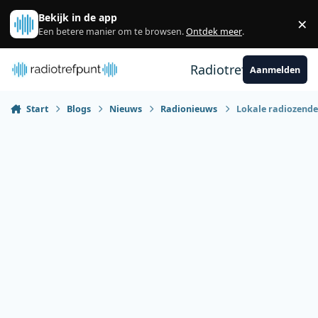
Spring naar bijdragen
Bekijk in de app
×
Sl
Een betere manier om te browsen.
Ontdek meer
.
Radiotrefpunt
Aanmelden
Start
Blogs
Nieuws
Radionieuws
Lokale radiozende