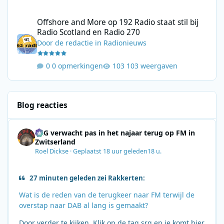
Offshore and More op 192 Radio staat stil bij Radio Scotland en
Offshore and More op 192 Radio staat stil bij
Radio Scotland en Radio 270
Door
de redactie
in
Radionieuws
0 opmerkingen
103 weergaven
Blog reacties
SRG verwacht pas in het najaar terug op FM in
Zwitserland
Roel Dickse
·
Geplaatst
18 uur geleden
18 u.
27 minuten geleden zei Rakkerten:
Wat is de reden van de terugkeer naar FM terwijl de
overstap naar DAB al lang is gemaakt?
Door verder te kijken. Klik op de tag srg en je komt hier