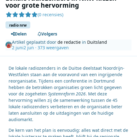
voor grote hervorming
(0 recensies)
radio nrw
Delen
Volgers
Artikel geplaatst door
de redactie
in
Duitsland
2 juni
2 jun
· 373 weergaven
De lokale radiozenders in de Duitse deelstaat Noordrijn-
Westfalen staan aan de vooravond van een ingrijpende
reorganisatie. Tijdens een conferentie in Dortmund
hebben de betrokken organisaties groen licht gegeven
voor de zogeheten
Systemreform 2026
. Met deze
hervorming willen zij de samenwerking tussen de 45
lokale radiozenders verbeteren en de organisatie beter
laten aansluiten op de uitdagingen van de huidige
audiomarkt.
De kern van het plan is eenvoudig: alles wat direct met de
lokale luisteraar te maken heeft, blijft bij de regionale