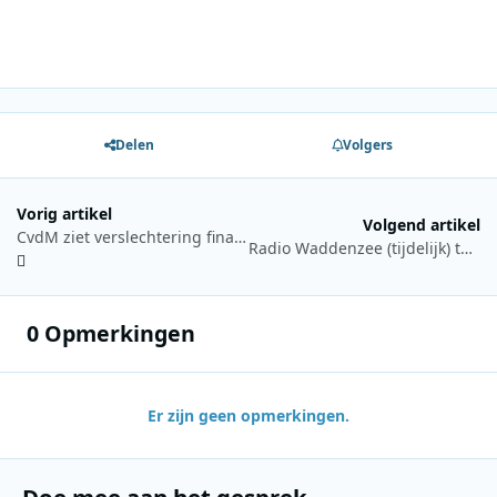
Delen
Volgers
Vorig artikel
Volgend artikel
CvdM ziet verslechtering financiële positie lokale publieke omroepen
Radio Waddenzee (tijdelijk) terug vanaf de Jenni Baynton in Harlingen
0 Opmerkingen
Er zijn geen opmerkingen.