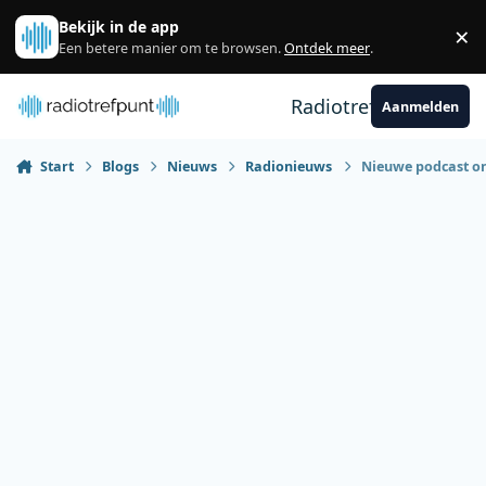
Spring naar bijdragen
Bekijk in de app
×
Sl
Een betere manier om te browsen.
Ontdek meer
.
Radiotrefpunt
Aanmelden
Start
Blogs
Nieuws
Radionieuws
Nieuwe podcast o