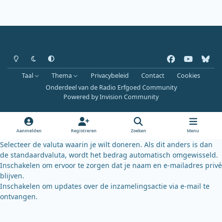
Heldere modus
Donkere modus
Systeemvoorkeur
f
y
b
a
o
l
Taal
Thema
Privacybeleid
Contact
Cookies
c
u
u
Onderdeel van de Radio Erfgoed Community
e
t
e
Powered by
Invision Community
b
u
s
o
b
k
o
e
y
Aanmelden
Registreren
Zoeken
Menu
k
Selecteer de valuta waarin je wilt doneren. Als dit anders is dan
de standaardvaluta, wordt het bedrag automatisch omgewisseld.
Inschakelen om ervoor te zorgen dat je naam en e-mailadres privé
blijven.
Inschakelen om updates over de inzamelingsactie via e-mail te
ontvangen.