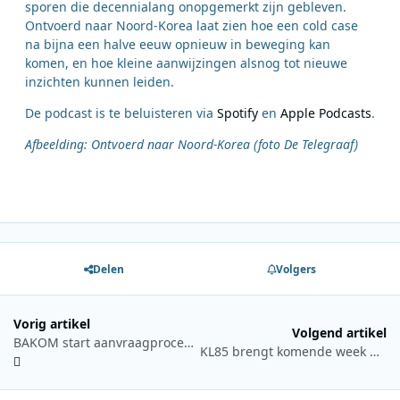
sporen die decennialang onopgemerkt zijn gebleven.
Ontvoerd naar Noord-Korea laat zien hoe een cold case
na bijna een halve eeuw opnieuw in beweging kan
komen, en hoe kleine aanwijzingen alsnog tot nieuwe
inzichten kunnen leiden.
De podcast is te beluisteren via
Spotify
en
Apple Podcasts
.
Afbeelding: Ontvoerd naar Noord-Korea (foto De Telegraaf)
Delen
Volgers
Vorig artikel
Volgend artikel
BAKOM start aanvraagprocedure voor nieuwe FM-frequenties in Zwitserland
KL85 brengt komende week weer veel historische programma’s terug op de radio