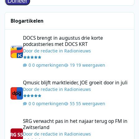
Blogartikelen
DOCS brengt in augustus drie korte podcastseries met DOCS KR
DOCS brengt in augustus drie korte
podcastseries met DOCS KRT
Door
de redactie
in
Radionieuws
0 opmerkingen
19 weergaven
Qmusic blijft marktleider, JOE groeit door in juli
Qmusic blijft marktleider, JOE groeit door in juli
Door
de redactie
in
Radionieuws
0 opmerkingen
55 weergaven
SRG verwacht pas in het najaar terug op FM in Zwitserland
SRG verwacht pas in het najaar terug op FM in
Zwitserland
Door
de redactie
in
Radionieuws