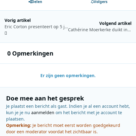
Delen
Volgers
Vorig artikel
Volgend artikel
Eric Corton presenteert op 5 juni opnieuw de KINK Gitaarriff Top 100
Cathérine Moerkerke duikt in protestsongs met vierdelige special op Willy
0 Opmerkingen
Er zijn geen opmerkingen.
Doe mee aan het gesprek
Je plaatst een bericht als gast. Indien je al een account hebt,
kun je je nu
aanmelden
om het bericht met je account te
plaatsen.
Opmerking:
Je bericht moet eerst worden goedgekeurd
door een moderator voordat het zichtbaar is.