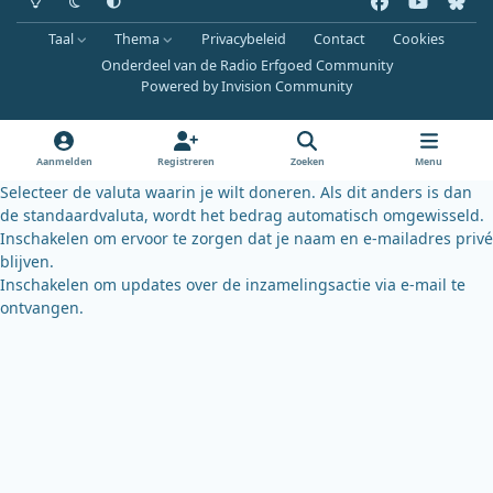
a
o
l
Taal
Thema
Privacybeleid
Contact
Cookies
c
u
u
Onderdeel van de Radio Erfgoed Community
e
t
e
Powered by
Invision Community
b
u
s
o
b
k
o
e
y
Aanmelden
Registreren
Zoeken
Menu
k
Selecteer de valuta waarin je wilt doneren. Als dit anders is dan
de standaardvaluta, wordt het bedrag automatisch omgewisseld.
Inschakelen om ervoor te zorgen dat je naam en e-mailadres privé
blijven.
Inschakelen om updates over de inzamelingsactie via e-mail te
ontvangen.