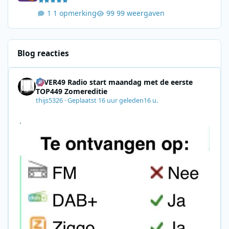
1 opmerking
99 weergaven
Blog reacties
4EVER49 Radio start maandag met de eerste
TOP449 Zomereditie
thijs5326
·
Geplaatst
16 uur geleden
16 u.
.