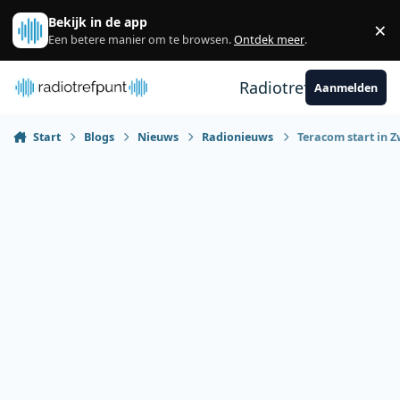
Spring naar bijdragen
Bekijk in de app
×
Sl
Een betere manier om te browsen.
Ontdek meer
.
Radiotrefpunt
Aanmelden
Start
Blogs
Nieuws
Radionieuws
Teracom start in Z