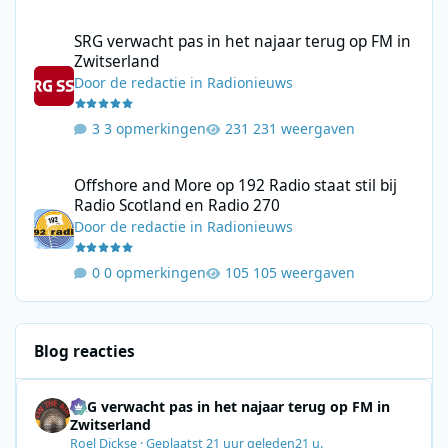
SRG verwacht pas in het najaar terug op FM in Zwitserland
SRG verwacht pas in het najaar terug op FM in
Zwitserland
Door
de redactie
in
Radionieuws
3 opmerkingen
231 weergaven
Offshore and More op 192 Radio staat stil bij Radio Scotland en
Offshore and More op 192 Radio staat stil bij
Radio Scotland en Radio 270
Door
de redactie
in
Radionieuws
0 opmerkingen
105 weergaven
Blog reacties
SRG verwacht pas in het najaar terug op FM in
Zwitserland
Roel Dickse
·
Geplaatst
21 uur geleden
21 u.