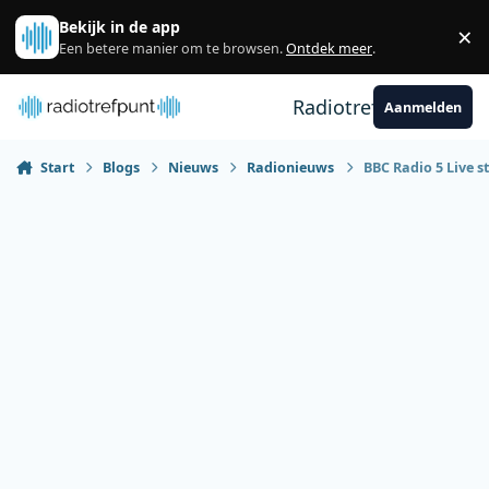
Spring naar bijdragen
Bekijk in de app
×
Sl
Een betere manier om te browsen.
Ontdek meer
.
Radiotrefpunt
Aanmelden
Start
Blogs
Nieuws
Radionieuws
BBC Radio 5 Live s