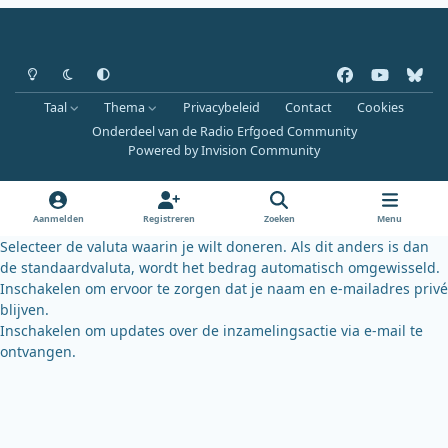
Heldere modus
Donkere modus
Systeemvoorkeur
f
y
b
a
o
l
Taal
Thema
Privacybeleid
Contact
Cookies
c
u
u
Onderdeel van de Radio Erfgoed Community
e
t
e
Powered by
Invision Community
b
u
s
o
b
k
o
e
y
Aanmelden
Registreren
Zoeken
Menu
k
Selecteer de valuta waarin je wilt doneren. Als dit anders is dan
de standaardvaluta, wordt het bedrag automatisch omgewisseld.
Inschakelen om ervoor te zorgen dat je naam en e-mailadres privé
blijven.
Inschakelen om updates over de inzamelingsactie via e-mail te
ontvangen.