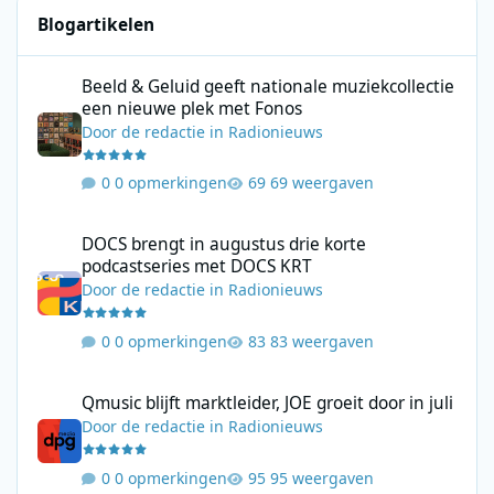
Blogartikelen
Beeld & Geluid geeft nationale muziekcollectie een nieuwe plek
Beeld & Geluid geeft nationale muziekcollectie
een nieuwe plek met Fonos
Door
de redactie
in
Radionieuws
0 opmerkingen
69 weergaven
DOCS brengt in augustus drie korte podcastseries met DOCS KR
DOCS brengt in augustus drie korte
podcastseries met DOCS KRT
Door
de redactie
in
Radionieuws
0 opmerkingen
83 weergaven
Qmusic blijft marktleider, JOE groeit door in juli
Qmusic blijft marktleider, JOE groeit door in juli
Door
de redactie
in
Radionieuws
0 opmerkingen
95 weergaven