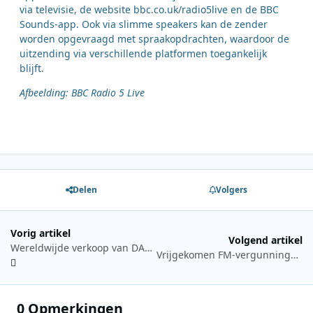
via televisie, de website bbc.co.uk/radio5live en de BBC
Sounds-app. Ook via slimme speakers kan de zender
worden opgevraagd met spraakopdrachten, waardoor de
uitzending via verschillende platformen toegankelijk
blijft.
Afbeelding: BBC Radio 5 Live
Delen
Volgers
Vorig artikel
Volgend artikel
Wereldwijde verkoop van DAB+-ontvangers passeert 166 miljoen
Vrijgekomen FM-vergunningen bieden kansen voor Noorse lokale omroepen
0 Opmerkingen