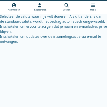
o
b
k
o
e
y
Aanmelden
Registreren
Zoeken
Menu
k
Selecteer de valuta waarin je wilt doneren. Als dit anders is dan
de standaardvaluta, wordt het bedrag automatisch omgewisseld.
Inschakelen om ervoor te zorgen dat je naam en e-mailadres privé
blijven.
Inschakelen om updates over de inzamelingsactie via e-mail te
ontvangen.