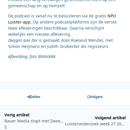
gemeenschap en op hemzelf.
De podcast is vanaf nu te beluisteren via de gratis
NPO
Luister-app
. Op andere podcastplatforms zijn de eerste
twee afleveringen beschikbaar. Daarna verschijnt
wekelijks een nieuwe aflevering.
Zwijgen aan Zee
is gemaakt door Roeland Wendel, met
Simon Heijmans en Judith Grobecker als regisseurs.
Afbeelding: foto BNNVARA
Delen
Volgers
Vorig artikel
Volgend artikel
Bauer Media stopt met Zweedse lokale zender Gold FM
Luisteronderzoek week 27 2026: Radio 538 stijgt flink dankzij de 90’s Top 1000