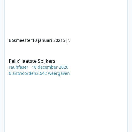
Bosmeester
10 januari 2021
5 jr.
Felix' laatste Spijkers
Felix' laatste Spijkers
rauhfaser
·
18 december 2020
6
antwoorden
2.642
weergaven