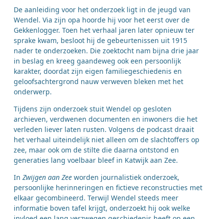
De aanleiding voor het onderzoek ligt in de jeugd van
Wendel. Via zijn opa hoorde hij voor het eerst over de
Gekkenlogger. Toen het verhaal jaren later opnieuw ter
sprake kwam, besloot hij de gebeurtenissen uit 1915
nader te onderzoeken. Die zoektocht nam bijna drie jaar
in beslag en kreeg gaandeweg ook een persoonlijk
karakter, doordat zijn eigen familiegeschiedenis en
geloofsachtergrond nauw verweven bleken met het
onderwerp.
Tijdens zijn onderzoek stuit Wendel op gesloten
archieven, verdwenen documenten en inwoners die het
verleden liever laten rusten. Volgens de podcast draait
het verhaal uiteindelijk niet alleen om de slachtoffers op
zee, maar ook om de stilte die daarna ontstond en
generaties lang voelbaar bleef in Katwijk aan Zee.
In
Zwijgen aan Zee
worden journalistiek onderzoek,
persoonlijke herinneringen en fictieve reconstructies met
elkaar gecombineerd. Terwijl Wendel steeds meer
informatie boven tafel krijgt, onderzoekt hij ook welke
invloed een lang verzwegen geschiedenis heeft op een