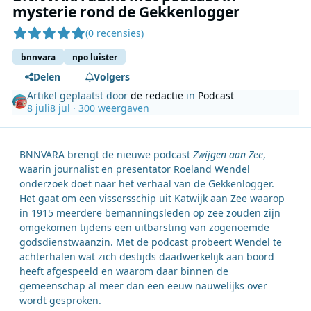
mysterie rond de Gekkenlogger
(0 recensies)
bnnvara
npo luister
Delen
Volgers
Artikel geplaatst door
de redactie
in
Podcast
8 juli
8 jul
· 300 weergaven
BNNVARA brengt de nieuwe podcast
Zwijgen aan Zee
,
waarin journalist en presentator Roeland Wendel
onderzoek doet naar het verhaal van de Gekkenlogger.
Het gaat om een vissersschip uit Katwijk aan Zee waarop
in 1915 meerdere bemanningsleden op zee zouden zijn
omgekomen tijdens een uitbarsting van zogenoemde
godsdienstwaanzin. Met de podcast probeert Wendel te
achterhalen wat zich destijds daadwerkelijk aan boord
heeft afgespeeld en waarom daar binnen de
gemeenschap al meer dan een eeuw nauwelijks over
wordt gesproken.