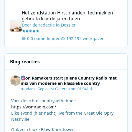
Het zendstation Hirschlanden: techniek en gebruik door de jar
Het zendstation Hirschlanden: techniek en
gebruik door de jaren heen
Door
de redactie
in
Dossier
0 opmerkingen
192 weergaven
Blog reacties
Leon Ramakers start Jolene Country Radio met
mix van moderne en klassieke country
ruudam
·
Geplaatst
Gisteren om 01:04
1 d.
Voor de echte countryliefhebber:
https://wsmradio.com/
Elke avond (hier nacht) live from the Great Ole Opry
Nashville.
Ook zo'n leuke Blaw-Knox tower: