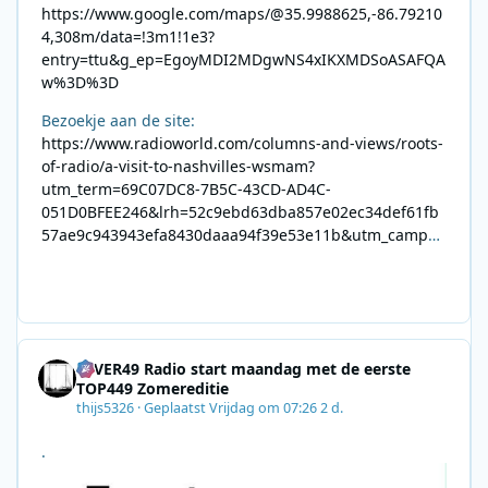
https://www.google.com/maps/@35.9988625,-86.79210
4,308m/data=!3m1!1e3?
entry=ttu&g_ep=EgoyMDI2MDgwNS4xIKXMDSoASAFQA
w%3D%3D
Bezoekje aan de site:
https://www.radioworld.com/columns-and-views/roots-
of-radio/a-visit-to-nashvilles-wsmam?
utm_term=69C07DC8-7B5C-43CD-AD4C-
051D0BFEE246&lrh=52c9ebd63dba857e02ec34def61fb
57ae9c943943efa8430daaa94f39e53e11b&utm_campai
gn=0028F35E-226C-4B60-AC88-
AB2831C8A639&utm_medium=email&utm_content=492
E7A06-2B42-4737-B74D-
8F09201A140D&utm_source=SmartBrief
4EVER49 Radio start maandag met de eerste
TOP449 Zomereditie
thijs5326
·
Geplaatst
Vrijdag om 07:26
2 d.
.