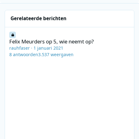
Gerelateerde berichten
Felix Meurders op 5, wie neemt op?
Felix Meurders op 5, wie neemt op?
rauhfaser
·
1 januari 2021
8
antwoorden
3.537
weergaven