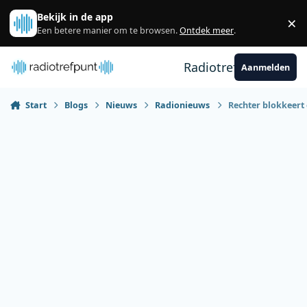
Spring naar bijdragen
Bekijk in de app
×
Sl
Een betere manier om te browsen.
Ontdek meer
.
Radiotrefpunt
Aanmelden
Start
Blogs
Nieuws
Radionieuws
Rechter blokkeert