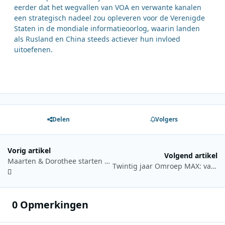
eerder dat het wegvallen van VOA en verwante kanalen
een strategisch nadeel zou opleveren voor de Verenigde
Staten in de mondiale informatieoorlog, waarin landen
als Rusland en China steeds actiever hun invloed
uitoefenen.
Delen
Volgers
Vorig artikel
Volgend artikel
Maarten & Dorothee starten najaar bij Qmusic met blind tekenen van ‘Het Contract’
Twintig jaar Omroep MAX: van bescheiden start tot grootste ledenomroep
0 Opmerkingen