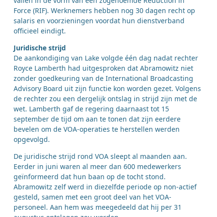
vallen in de vorm van een zogenoemde Reduction in
Force (RIF). Werknemers hebben nog 30 dagen recht op
salaris en voorzieningen voordat hun dienstverband
officieel eindigt.
Juridische strijd
De aankondiging van Lake volgde één dag nadat rechter
Royce Lamberth had uitgesproken dat Abramowitz niet
zonder goedkeuring van de International Broadcasting
Advisory Board uit zijn functie kon worden gezet. Volgens
de rechter zou een dergelijk ontslag in strijd zijn met de
wet. Lamberth gaf de regering daarnaast tot 15
september de tijd om aan te tonen dat zijn eerdere
bevelen om de VOA-operaties te herstellen werden
opgevolgd.
De juridische strijd rond VOA sleept al maanden aan.
Eerder in juni waren al meer dan 600 medewerkers
geïnformeerd dat hun baan op de tocht stond.
Abramowitz zelf werd in diezelfde periode op non-actief
gesteld, samen met een groot deel van het VOA-
personeel. Aan hem was meegedeeld dat hij per 31