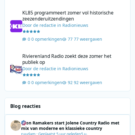
KL85 programmeert zomer vol historische zeezenderuitzending
KL85 programmeert zomer vol historische
zeezenderuitzendingen
Door
de redactie
in
Radionieuws
0 opmerkingen
77 weergaven
Rivierenland Radio zoekt deze zomer het publiek op
Rivierenland Radio zoekt deze zomer het
publiek op
Door
de redactie
in
Radionieuws
0 opmerkingen
92 weergaven
Blog reacties
Leon Ramakers start Jolene Country Radio met
mix van moderne en klassieke country
ruudam
·
Geplaatst
5 uur geleden
5 u.