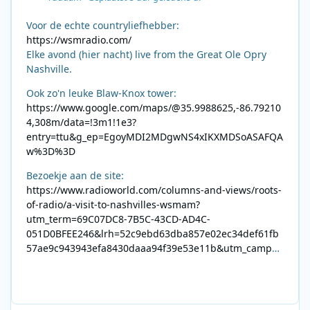
Voor de echte countryliefhebber:
https://wsmradio.com/
Elke avond (hier nacht) live from the Great Ole Opry
Nashville.
Ook zo'n leuke Blaw-Knox tower:
https://www.google.com/maps/@35.9988625,-86.79210
4,308m/data=!3m1!1e3?
entry=ttu&g_ep=EgoyMDI2MDgwNS4xIKXMDSoASAFQA
w%3D%3D
Bezoekje aan de site:
https://www.radioworld.com/columns-and-views/roots-
of-radio/a-visit-to-nashvilles-wsmam?
utm_term=69C07DC8-7B5C-43CD-AD4C-
051D0BFEE246&lrh=52c9ebd63dba857e02ec34def61fb
57ae9c943943efa8430daaa94f39e53e11b&utm_campai
gn=0028F35E-226C-4B60-AC88-
AB2831C8A639&utm_medium=email&utm_content=492
E7A06-2B42-4737-B74D-
8F09201A140D&utm_source=SmartBrief