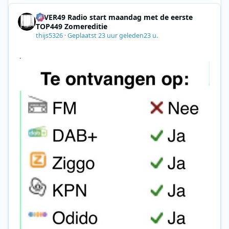
4EVER49 Radio start maandag met de eerste
TOP449 Zomereditie
thijs5326
·
Geplaatst
23 uur geleden
23 u.
.