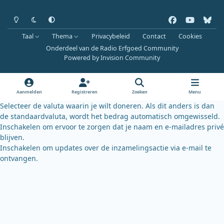
Heldere modus
Donkere modus
Systeemvoorkeur
f
y
b
a
o
l
Taal
Thema
Privacybeleid
Contact
Cookies
c
u
u
Onderdeel van de Radio Erfgoed Community
e
t
e
Powered by
Invision Community
b
u
s
o
b
k
o
e
y
Aanmelden
Registreren
Zoeken
Menu
k
Selecteer de valuta waarin je wilt doneren. Als dit anders is dan
de standaardvaluta, wordt het bedrag automatisch omgewisseld.
Inschakelen om ervoor te zorgen dat je naam en e-mailadres privé
blijven.
Inschakelen om updates over de inzamelingsactie via e-mail te
ontvangen.