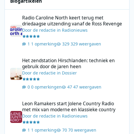
Blogartikelen
Radio Caroline North keert terug met driedaagse uitzending va
Radio Caroline North keert terug met
driedaagse uitzending vanaf de Ross Revenge
Door
de redactie
in
Radionieuws
1 opmerking
329 weergaven
Het zendstation Hirschlanden: techniek en gebruik door de jar
Het zendstation Hirschlanden: techniek en
gebruik door de jaren heen
Door
de redactie
in
Dossier
0 opmerkingen
47 weergaven
Leon Ramakers start Jolene Country Radio met mix van moderne 
Leon Ramakers start Jolene Country Radio
met mix van moderne en klassieke country
Door
de redactie
in
Radionieuws
1 opmerking
70 weergaven