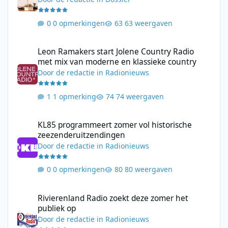
0 opmerkingen
63 weergaven
Leon Ramakers start Jolene Country Radio met mix van moderne 
Leon Ramakers start Jolene Country Radio
met mix van moderne en klassieke country
Door
de redactie
in
Radionieuws
1 opmerking
74 weergaven
KL85 programmeert zomer vol historische zeezenderuitzending
KL85 programmeert zomer vol historische
zeezenderuitzendingen
Door
de redactie
in
Radionieuws
0 opmerkingen
80 weergaven
Rivierenland Radio zoekt deze zomer het publiek op
Rivierenland Radio zoekt deze zomer het
publiek op
Door
de redactie
in
Radionieuws