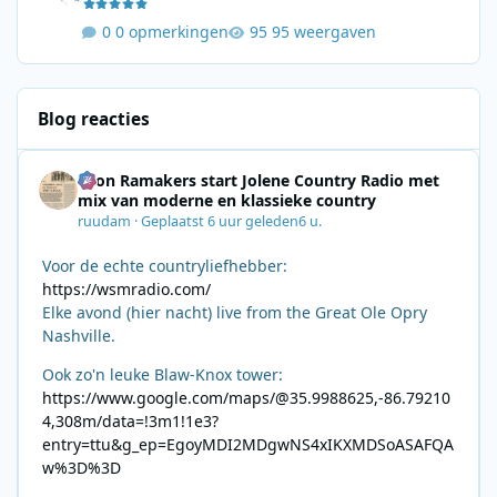
0 opmerkingen
95 weergaven
Blog reacties
Leon Ramakers start Jolene Country Radio met
mix van moderne en klassieke country
ruudam
·
Geplaatst
6 uur geleden
6 u.
Voor de echte countryliefhebber:
https://wsmradio.com/
Elke avond (hier nacht) live from the Great Ole Opry
Nashville.
Ook zo'n leuke Blaw-Knox tower:
https://www.google.com/maps/@35.9988625,-86.79210
4,308m/data=!3m1!1e3?
entry=ttu&g_ep=EgoyMDI2MDgwNS4xIKXMDSoASAFQA
w%3D%3D