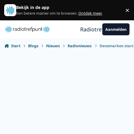
Spring naar bijdragen
Bekijk in de app
×
Sl
Een betere manier om te browsen.
Ontdek meer
.
Radiotrefpunt
Aanmelden
Start
Blogs
Nieuws
Radionieuws
Denemarken start 