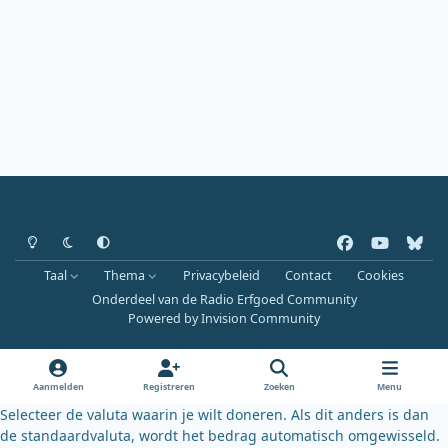
Heldere modus
Donkere modus
Systeemvoorkeur
f
y
b
a
o
l
Taal
Thema
Privacybeleid
Contact
Cookies
c
u
u
Onderdeel van de Radio Erfgoed Community
e
t
e
Powered by
Invision Community
b
u
s
o
b
k
o
e
y
Aanmelden
Registreren
Zoeken
Menu
k
Selecteer de valuta waarin je wilt doneren. Als dit anders is dan
de standaardvaluta, wordt het bedrag automatisch omgewisseld.