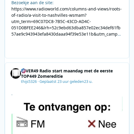
Bezoekje aan de site:
https://www.radioworld.com/columns-and-views/roots-
of-radio/a-visit-to-nashvilles-wsmam?
utm_term=69C07DC8-7B5C-43CD-AD4C-
051D0BFEE246&lrh=52c9ebd63dba857e02ec34def61fb
57ae9c943943efa8430daaa94f39e53e11b&utm_campai
gn=0028F35E-226C-4B60-AC88-
AB2831C8A639&utm_medium=email&utm_content=492
E7A06-2B42-4737-B74D-
8F09201A140D&utm_source=SmartBrief
4EVER49 Radio start maandag met de eerste
TOP449 Zomereditie
thijs5326
·
Geplaatst
23 uur geleden
23 u.
.