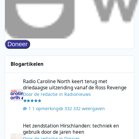
Blogartikelen
Radio Caroline North keert terug met driedaagse uitzending va
Radio Caroline North keert terug met
driedaagse uitzending vanaf de Ross Revenge
Door
de redactie
in
Radionieuws
1 opmerking
332 weergaven
Het zendstation Hirschlanden: techniek en gebruik door de jar
Het zendstation Hirschlanden: techniek en
gebruik door de jaren heen
Door
de redactie
in
Dossier