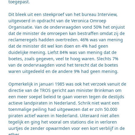
toegepast.
Dit bleek uit een steekproef van het bureau Interview,
uitgevoerd in opdracht van de Veronica Omroep
Organisatie. Van de ondervraagden vond 50% het onjuist
dat de minister de omroepen kan bestraffen omdat zij de
reclameregels hadden overtreden. 46% was van mening
dat de minister dit wel kon doen en 4% had geen
duidelijke mening. Liefst 84% was van mening dat de
boetes, zoals gegeven, veel te hoog waren. Slechts 7%
van de ondervraagden vond het terecht dat de boetes
waren uitgedeeld en de andere 9% had geen mening.
Opmerkelijk in januari 1985 was ook het verzoek vanuit de
directie van de TROS gericht aan minister Brinkman om
een meer soepel beleid te gaan voeren tegen de destijds
actieve landpiraten in Nederland. Schrik niet want een
toenmalige peiling had uitgewezen dat er zo’n 50.000
piraten actief waren in Nederland. Uiteraard niet allen
tegelijk en ging het vooral om stations die in verloren
uurtjes de zender opwarmden voor een kort verblijf in de
ether.