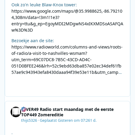
Ook zo'n leuke Blaw-Knox tower:
https://www.google.com/maps/@35.9988625,-86.79210
4,308m/data=!3m1!1e3?
entry=ttu&g_ep=EgoyMDI2MDgwNS4xIKXMDSoASAFQA
w%3D%3D
Bezoekje aan de site:
https://www.radioworld.com/columns-and-views/roots-
of-radio/a-visit-to-nashvilles-wsmam?
utm_term=69C07DC8-7B5C-43CD-AD4C-
051D0BFEE246&lrh=52c9ebd63dba857e02ec34def61fb
57ae9c943943efa8430daaa94f39e53e11b&utm_campai
gn=0028F35E-226C-4B60-AC88-
AB2831C8A639&utm_medium=email&utm_content=492
E7A06-2B42-4737-B74D-
8F09201A140D&utm_source=SmartBrief
4EVER49 Radio start maandag met de eerste
TOP449 Zomereditie
thijs5326
·
Geplaatst
Gisteren om 07:26
1 d.
.