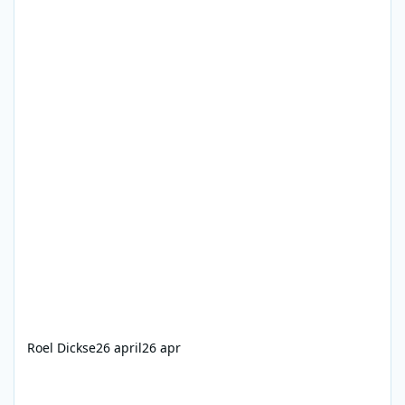
Roel Dickse
26 april
26 apr
TROS Radio 2 - 08-01-1999 - 0904-1134 - Daniel Dekker - Gouden