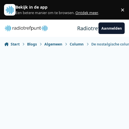
Spring naar bijdragen
Bekijk in de app
×
Sl
Een betere manier om te browsen.
Ontdek meer
.
Radiotrefpunt
Aanmelden
Start
Blogs
Algemeen
Column
De nostalgische col