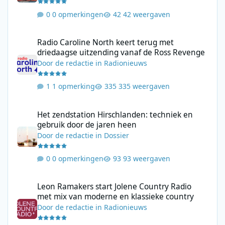
0 opmerkingen
42 weergaven
Radio Caroline North keert terug met driedaagse uitzending va
Radio Caroline North keert terug met
driedaagse uitzending vanaf de Ross Revenge
Door
de redactie
in
Radionieuws
1 opmerking
335 weergaven
Het zendstation Hirschlanden: techniek en gebruik door de jar
Het zendstation Hirschlanden: techniek en
gebruik door de jaren heen
Door
de redactie
in
Dossier
0 opmerkingen
93 weergaven
Leon Ramakers start Jolene Country Radio met mix van moderne 
Leon Ramakers start Jolene Country Radio
met mix van moderne en klassieke country
Door
de redactie
in
Radionieuws