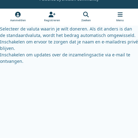
b
u
s
o
b
k
o
e
y
Aanmelden
Registreren
Zoeken
Menu
k
Selecteer de valuta waarin je wilt doneren. Als dit anders is dan
de standaardvaluta, wordt het bedrag automatisch omgewisseld.
Inschakelen om ervoor te zorgen dat je naam en e-mailadres privé
blijven.
Inschakelen om updates over de inzamelingsactie via e-mail te
ontvangen.