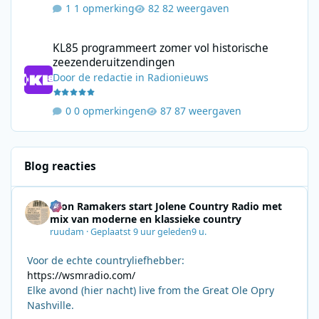
1 opmerking
82 weergaven
KL85 programmeert zomer vol historische zeezenderuitzending
KL85 programmeert zomer vol historische
zeezenderuitzendingen
Door
de redactie
in
Radionieuws
0 opmerkingen
87 weergaven
Blog reacties
Leon Ramakers start Jolene Country Radio met
mix van moderne en klassieke country
ruudam
·
Geplaatst
9 uur geleden
9 u.
Voor de echte countryliefhebber:
https://wsmradio.com/
Elke avond (hier nacht) live from the Great Ole Opry
Nashville.