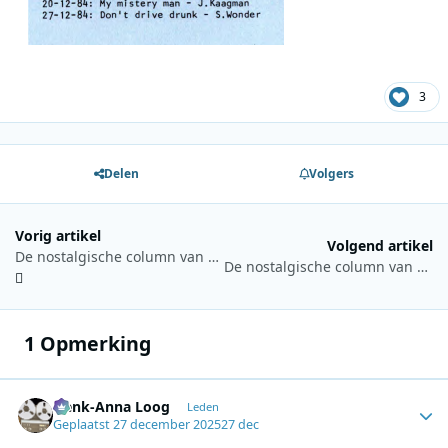
3
Delen
Volgers
Vorig artikel
Volgend artikel
De nostalgische column van Hans Knot: 6 december 2025
De nostalgische column van Hans Knot 3 januari 2026: Kees Manders
1 Opmerking
Henk-Anna Loog
Autho
Leden
Geplaatst
27 december 2025
27 dec