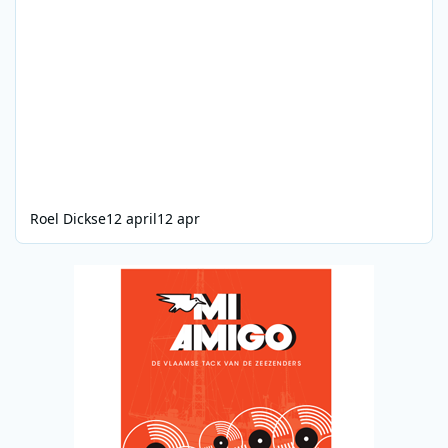
Roel Dickse
12 april
12 apr