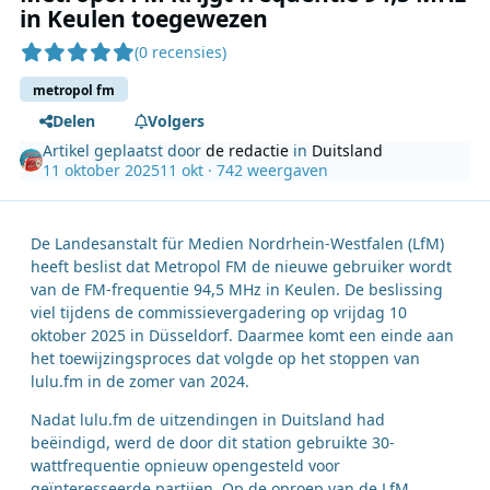
in Keulen toegewezen
(0 recensies)
metropol fm
Delen
Volgers
Artikel geplaatst door
de redactie
in
Duitsland
11 oktober 2025
11 okt
· 742 weergaven
De Landesanstalt für Medien Nordrhein-Westfalen (LfM)
heeft beslist dat Metropol FM de nieuwe gebruiker wordt
van de FM-frequentie 94,5 MHz in Keulen. De beslissing
viel tijdens de commissievergadering op vrijdag 10
oktober 2025 in Düsseldorf. Daarmee komt een einde aan
het toewijzingsproces dat volgde op het stoppen van
lulu.fm in de zomer van 2024.
Nadat lulu.fm de uitzendingen in Duitsland had
beëindigd, werd de door dit station gebruikte 30-
wattfrequentie opnieuw opengesteld voor
geïnteresseerde partijen. Op de oproep van de LfM