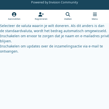
e
t
e
Powered by
Invision Community
b
u
s
o
b
k
o
e
y
Aanmelden
Registreren
Zoeken
Menu
k
Selecteer de valuta waarin je wilt doneren. Als dit anders is dan
de standaardvaluta, wordt het bedrag automatisch omgewisseld.
Inschakelen om ervoor te zorgen dat je naam en e-mailadres privé
blijven.
Inschakelen om updates over de inzamelingsactie via e-mail te
ontvangen.