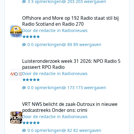
3 opmerkingen
203 weergaven
Offshore and More op 192 Radio staat stil bij Radio Scotland en
Offshore and More op 192 Radio staat stil bij
Radio Scotland en Radio 270
Door
de redactie
in
Radionieuws
0 opmerkingen
89 weergaven
Luisteronderzoek week 31 2026: NPO Radio 5 passeert RPO Radi
Luisteronderzoek week 31 2026: NPO Radio 5
passeert RPO Radio
Door
de redactie
in
Radionieuws
0 opmerkingen
173 weergaven
VRT NWS belicht de zaak-Dutroux in nieuwe podcastreeks Onder
VRT NWS belicht de zaak-Dutroux in nieuwe
podcastreeks Onder ons: crimi
Door
de redactie
in
Radionieuws
0 opmerkingen
82 weergaven