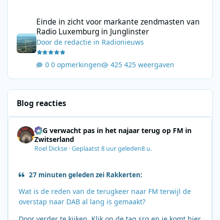
Einde in zicht voor markante zendmasten van Radio Luxemburg i
Einde in zicht voor markante zendmasten van
Radio Luxemburg in Junglinster
Door
de redactie
in
Radionieuws
0 opmerkingen
425 weergaven
Blog reacties
SRG verwacht pas in het najaar terug op FM in
Zwitserland
Roel Dickse
·
Geplaatst
8 uur geleden
8 u.
27 minuten geleden zei Rakkerten:
Wat is de reden van de terugkeer naar FM terwijl de
overstap naar DAB al lang is gemaakt?
Door verder te kijken. Klik op de tag srg en je komt hier