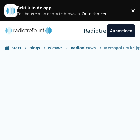
Spring naar bijdragen
Bekijk in de app
×
Sl
Een betere manier om te browsen.
Ontdek meer
.
Radiotrefpunt
Aanmelden
Start
Blogs
Nieuws
Radionieuws
Metropol FM krijg