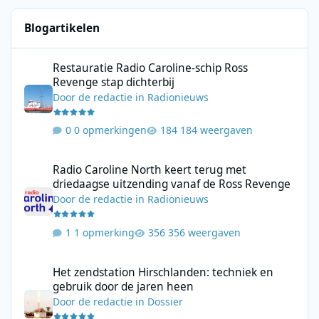
Blogartikelen
Restauratie Radio Caroline-schip Ross Revenge stap dichterbij
Restauratie Radio Caroline-schip Ross
Revenge stap dichterbij
Door
de redactie
in
Radionieuws
0 opmerkingen
184 weergaven
Radio Caroline North keert terug met driedaagse uitzending va
Radio Caroline North keert terug met
driedaagse uitzending vanaf de Ross Revenge
Door
de redactie
in
Radionieuws
1 opmerking
356 weergaven
Het zendstation Hirschlanden: techniek en gebruik door de jar
Het zendstation Hirschlanden: techniek en
gebruik door de jaren heen
Door
de redactie
in
Dossier