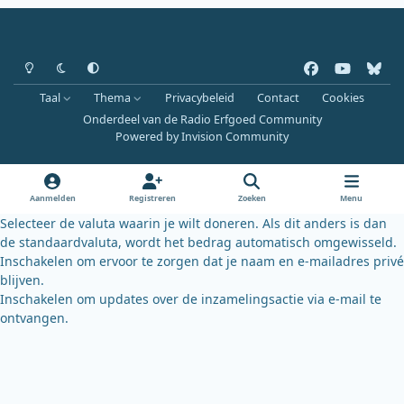
Heldere modus
Donkere modus
Systeemvoorkeur
f
y
b
a
o
l
Taal
Thema
Privacybeleid
Contact
Cookies
c
u
u
Onderdeel van de Radio Erfgoed Community
e
t
e
Powered by
Invision Community
b
u
s
o
b
k
o
e
y
Aanmelden
Registreren
Zoeken
Menu
k
Selecteer de valuta waarin je wilt doneren. Als dit anders is dan
de standaardvaluta, wordt het bedrag automatisch omgewisseld.
Inschakelen om ervoor te zorgen dat je naam en e-mailadres privé
blijven.
Inschakelen om updates over de inzamelingsactie via e-mail te
ontvangen.