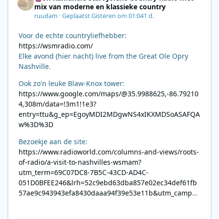
mix van moderne en klassieke country
ruudam
·
Geplaatst
Gisteren om 01:04
1 d.
Voor de echte countryliefhebber:
https://wsmradio.com/
Elke avond (hier nacht) live from the Great Ole Opry
Nashville.
Ook zo'n leuke Blaw-Knox tower:
https://www.google.com/maps/@35.9988625,-86.79210
4,308m/data=!3m1!1e3?
entry=ttu&g_ep=EgoyMDI2MDgwNS4xIKXMDSoASAFQA
w%3D%3D
Bezoekje aan de site:
https://www.radioworld.com/columns-and-views/roots-
of-radio/a-visit-to-nashvilles-wsmam?
utm_term=69C07DC8-7B5C-43CD-AD4C-
051D0BFEE246&lrh=52c9ebd63dba857e02ec34def61fb
57ae9c943943efa8430daaa94f39e53e11b&utm_campai
gn=0028F35E-226C-4B60-AC88-
AB2831C8A639&utm_medium=email&utm_content=492