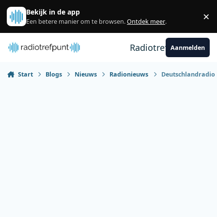
Spring naar bijdragen
Bekijk in de app
×
Sl
Een betere manier om te browsen.
Ontdek meer
.
Radiotrefpunt
Aanmelden
Start
Blogs
Nieuws
Radionieuws
Deutschlandradio 