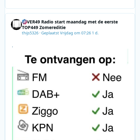
E7A06-2B42-4737-B74D-
8F09201A140D&utm_source=SmartBrief
4EVER49 Radio start maandag met de eerste
TOP449 Zomereditie
thijs5326
·
Geplaatst
Vrijdag om 07:26
1 d.
.