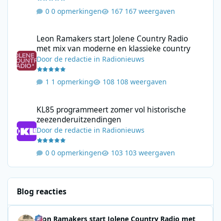
0 opmerkingen
167 weergaven
Leon Ramakers start Jolene Country Radio met mix van moderne 
Leon Ramakers start Jolene Country Radio
met mix van moderne en klassieke country
Door
de redactie
in
Radionieuws
1 opmerking
108 weergaven
KL85 programmeert zomer vol historische zeezenderuitzending
KL85 programmeert zomer vol historische
zeezenderuitzendingen
Door
de redactie
in
Radionieuws
0 opmerkingen
103 weergaven
Blog reacties
Leon Ramakers start Jolene Country Radio met