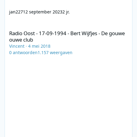
jan227
12 september 2023
2 jr.
Radio Oost - 17-09-1994 - Bert Wijfjes - De gouwe ouwe club
Radio Oost - 17-09-1994 - Bert Wijfjes - De gouwe
ouwe club
Vincent
·
4 mei 2018
0
antwoorden
1.157
weergaven