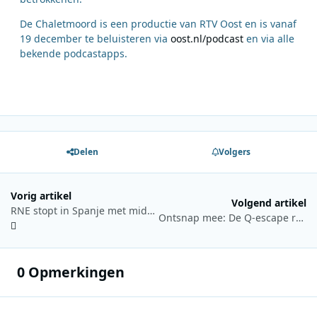
De Chaletmoord is een productie van RTV Oost en is vanaf
19 december te beluisteren via
oost.nl/podcast
en via alle
bekende podcastapps.
Delen
Volgers
Vorig artikel
Volgend artikel
RNE stopt in Spanje met middengolf en zet in op FM, DAB+ en online luisteren
Ontsnap mee: De Q-escape room keert terug met Mattie, Marieke, Domien & Bram
0 Opmerkingen