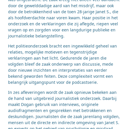
door de gewelddadige aard van het misdrijf, maar ook
door de betrokkenheid van de toen 28-jarige Janet S., die
als hoofdverdachte naar voren kwam. Haar positie in het
onderzoek en de verklaringen die zij aflegde, riepen veel
vragen op en zorgden voor een langdurige publieke en
journalistieke belangstelling.
Het politieonderzoek bracht een ingewikkeld geheel van
relaties, mogelijke motieven en tegenstrijdige
verklaringen aan het licht. Gedurende de jaren die
volgden bleef de zaak onderwerp van discussie, mede
door nieuwe inzichten en interpretaties van eerder
bekend geworden feiten. Deze complexiteit vormt een
belangrijk uitgangspunt voor de podcastserie.
In zes afleveringen wordt de zaak opnieuw bekeken aan
de hand van uitgebreid journalistiek onderzoek. Daarbij
maakt Dogan gebruik van interviews, originele
audiofragmenten en gesprekken met betrokkenen en
deskundigen. Journalisten die de zaak jarenlang volgden,
mensen uit de directe en indirecte omgeving van Janet S.
en experts op het gebied van psychologie en misdaad