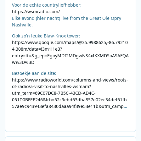
Voor de echte countryliefhebber:
https://wsmradio.com/
Elke avond (hier nacht) live from the Great Ole Opry
Nashville.
Ook zo'n leuke Blaw-Knox tower:
https://www.google.com/maps/@35.9988625,-86.79210
4,308m/data=!3m1!1e3?
entry=ttu&g_ep=EgoyMDI2MDgwNS4xIKXMDSoASAFQA
w%3D%3D
Bezoekje aan de site:
https://www.radioworld.com/columns-and-views/roots-
of-radio/a-visit-to-nashvilles-wsmam?
utm_term=69C07DC8-7B5C-43CD-AD4C-
051D0BFEE246&lrh=52c9ebd63dba857e02ec34def61fb
57ae9c943943efa8430daaa94f39e53e11b&utm_campai
gn=0028F35E-226C-4B60-AC88-
AB2831C8A639&utm_medium=email&utm_content=492
E7A06-2B42-4737-B74D-
8F09201A140D&utm_source=SmartBrief