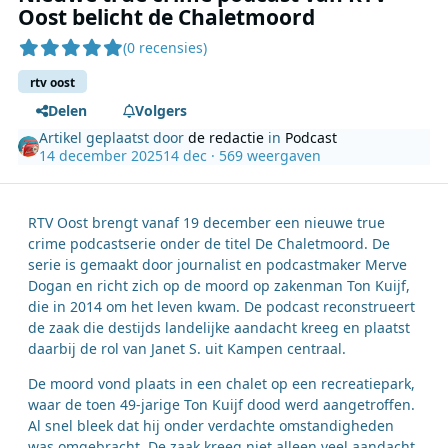
Oost belicht de Chaletmoord
(0 recensies)
rtv oost
Delen
Volgers
Artikel geplaatst door
de redactie
in
Podcast
14 december 2025
14 dec
· 569 weergaven
RTV Oost brengt vanaf 19 december een nieuwe true
crime podcastserie onder de titel De Chaletmoord. De
serie is gemaakt door journalist en podcastmaker Merve
Dogan en richt zich op de moord op zakenman Ton Kuijf,
die in 2014 om het leven kwam. De podcast reconstrueert
de zaak die destijds landelijke aandacht kreeg en plaatst
daarbij de rol van Janet S. uit Kampen centraal.
De moord vond plaats in een chalet op een recreatiepark,
waar de toen 49-jarige Ton Kuijf dood werd aangetroffen.
Al snel bleek dat hij onder verdachte omstandigheden
was omgebracht. De zaak kreeg niet alleen veel aandacht