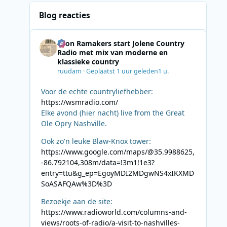
Blog reacties
Leon Ramakers start Jolene Country
Radio met mix van moderne en
klassieke country
ruudam
·
Geplaatst
1 uur geleden
1 u.
Voor de echte countryliefhebber:
https://wsmradio.com/
Elke avond (hier nacht) live from the Great
Ole Opry Nashville.
Ook zo'n leuke Blaw-Knox tower:
https://www.google.com/maps/@35.9988625,
-86.792104,308m/data=!3m1!1e3?
entry=ttu&g_ep=EgoyMDI2MDgwNS4xIKXMD
SoASAFQAw%3D%3D
Bezoekje aan de site:
https://www.radioworld.com/columns-and-
views/roots-of-radio/a-visit-to-nashvilles-