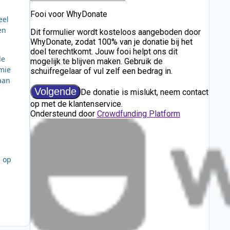
eel
en
de
mie
 aan
n op