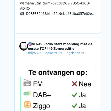
wsmam?utm_term=69C07DC8-7B5C-43CD-
AD4C-
051D0BFEE246&lrh=52c9ebd63dba857e02ec
34def61fb57ae9c943943efa8430daaa94f39e5
3e11b&utm_campaign=0028F35E-226C-4B60-
AC88-
AB2831C8A639&utm_medium=email&utm_co
ntent=492E7A06-2B42-4737-B74D-
4EVER49 Radio start maandag met de
8F09201A140D&utm_source=SmartBrief
eerste TOP449 Zomereditie
thijs5326
·
Geplaatst
19 uur geleden
19 u.
.