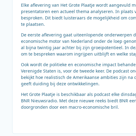
Elke aflevering van Het Grote Plaatje wordt aangevuld 
presentatoren een actueel thema analyseren. In plaats v
besproken. Dit biedt luisteraars de mogelijkheid om co
te plaatsen.
De eerste aflevering gaat uiteenlopende onderwerpen di
economische motor van Nederland onder de loep genome
al bijna twintig jaar achter bij zijn groeipotentieel. In
om te bespreken waarom ingrijpen uitblijft en welke st
Ook wordt de politieke en economische impact behandel
Verenigde Staten is, voor de tweede keer. De podcast o
bekijkt hoe realistisch de Amerikaanse ambities zijn n
geeft duiding bij deze ontwikkelingen.
Het Grote Plaatje is beschikbaar als podcast elke dins
BNR Nieuwsradio. Met deze nieuwe reeks biedt BNR een 
doorgronden door een macro-economische bril.