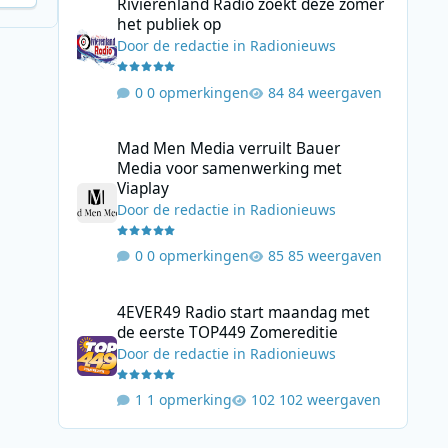
Rivierenland Radio zoekt deze zomer
het publiek op
Door
de redactie
in
Radionieuws
0 opmerkingen
84 weergaven
Mad Men Media verruilt Bauer Media voor samenwerking 
Mad Men Media verruilt Bauer
Media voor samenwerking met
Viaplay
Door
de redactie
in
Radionieuws
0 opmerkingen
85 weergaven
4EVER49 Radio start maandag met de eerste TOP449 Zome
4EVER49 Radio start maandag met
de eerste TOP449 Zomereditie
Door
de redactie
in
Radionieuws
1 opmerking
102 weergaven