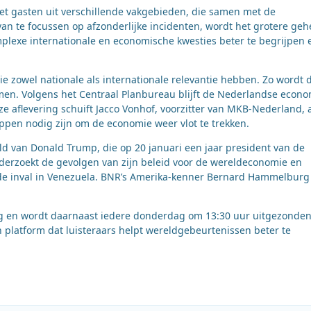
met gasten uit verschillende vakgebieden, die samen met de
an te focussen op afzonderlijke incidenten, wordt het grotere geh
mplexe internationale en economische kwesties beter te begrijpen 
e zowel nationale als internationale relevantie hebben. Zo wordt 
n. Volgens het Centraal Planbureau blijft de Nederlandse econo
 deze aflevering schuift Jacco Vonhof, voorzitter van MKB-Nederland,
appen nodig zijn om de economie weer vlot te trekken.
d van Donald Trump, die op 20 januari een jaar president van de
nderzoekt de gevolgen van zijn beleid voor de wereldeconomie en
a de inval in Venezuela. BNR’s Amerika-kenner Bernard Hammelburg
dag en wordt daarnaast iedere donderdag om 13:30 uur uitgezonde
platform dat luisteraars helpt wereldgebeurtenissen beter te