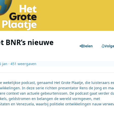
et BNR’s nieuwe
Delen
Volg
6 jan
· 451 weergaven
wekelijkse podcast, genaamd Het Grote Plaatje, die luisteraars e
ikkelingen. In deze serie richten presentator Rens de Jong en ma
re context van actuele gebeurtenissen. De podcast gaat verder d
ikkels, geldstromen en belangen de wereld vormgeven, met
taten en Venezuela, waarbij politieke ontwikkelingen nauw verwe