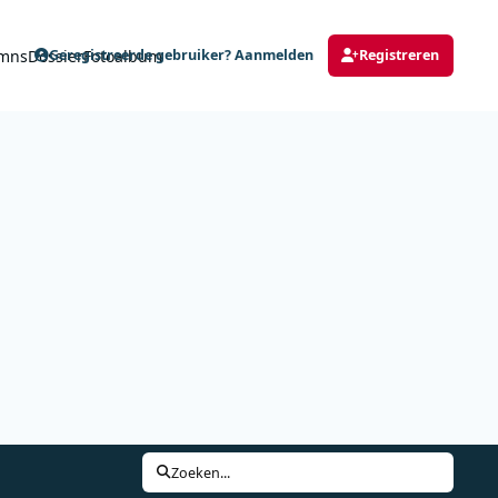
mns
Dossier
Fotoalbum
Geregistreerde gebruiker? Aanmelden
Registreren
Zoeken...