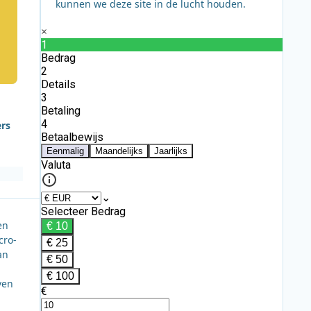
kunnen we deze site in de lucht houden.
ers
en
cro-
an
ven