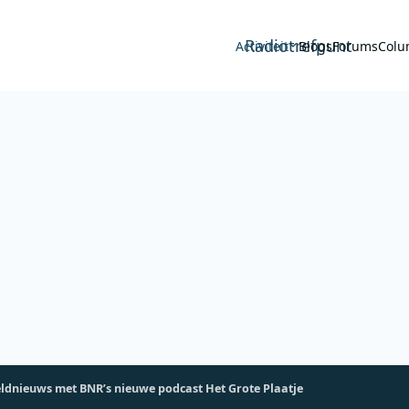
Radiotrefpunt
Activiteit
Blogs
Forums
Colu
eldnieuws met BNR’s nieuwe podcast Het Grote Plaatje