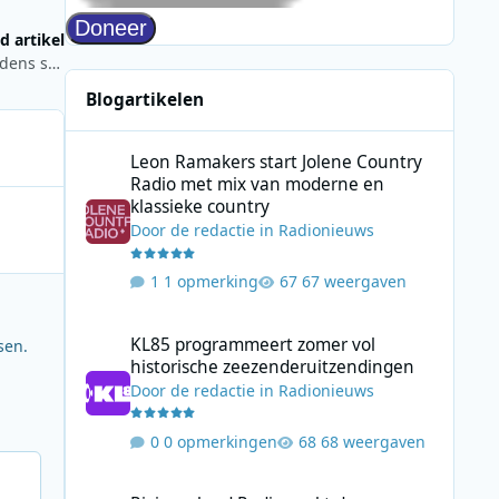
d artikel
Code Blauw bij Radio Veronica: uitzendingen vanuit huis tijdens sneeuwval
Blogartikelen
Leon Ramakers start Jolene Country Radio met mix van mo
Leon Ramakers start Jolene Country
Radio met mix van moderne en
klassieke country
Door
de redactie
in
Radionieuws
1 opmerking
67 weergaven
KL85 programmeert zomer vol historische zeezenderuitz
KL85 programmeert zomer vol
sen.
historische zeezenderuitzendingen
Door
de redactie
in
Radionieuws
0 opmerkingen
68 weergaven
Rivierenland Radio zoekt deze zomer het publiek op