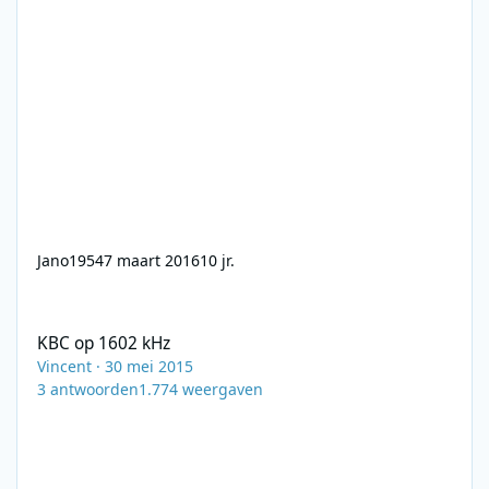
Jano1954
7 maart 2016
10 jr.
KBC op 1602 kHz
KBC op 1602 kHz
Vincent
·
30 mei 2015
3
antwoorden
1.774
weergaven