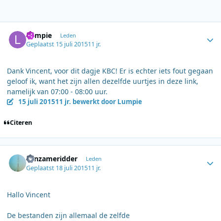
Author stats
Lumpie
Leden
Geplaatst
15 juli 2015
11 jr.
Dank Vincent, voor dit dagje KBC! Er is echter iets fout gegaan
geloof ik, want het zijn allen dezelfde uurtjes in deze link,
namelijk van 07:00 - 08:00 uur.
15 juli 2015
11 jr.
bewerkt door Lumpie
Citeren
Author stats
Eenzameridder
Leden
Geplaatst
18 juli 2015
11 jr.
Hallo Vincent
De bestanden zijn allemaal de zelfde