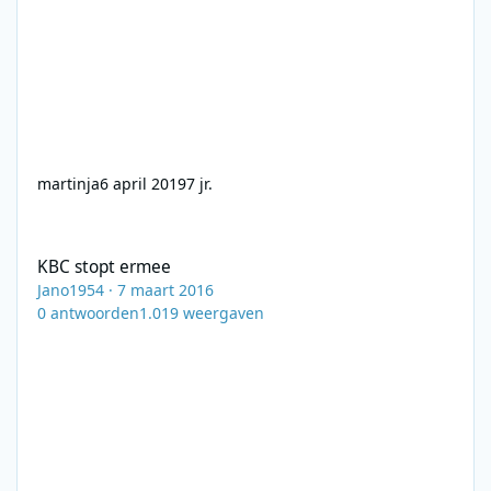
martinja
6 april 2019
7 jr.
KBC stopt ermee
KBC stopt ermee
Jano1954
·
7 maart 2016
0
antwoorden
1.019
weergaven