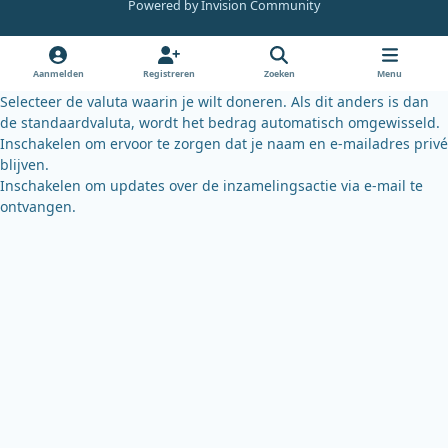
Powered by
Invision Community
b
u
s
o
b
k
o
e
y
Aanmelden
Registreren
Zoeken
Menu
k
Selecteer de valuta waarin je wilt doneren. Als dit anders is dan
de standaardvaluta, wordt het bedrag automatisch omgewisseld.
Inschakelen om ervoor te zorgen dat je naam en e-mailadres privé
blijven.
Inschakelen om updates over de inzamelingsactie via e-mail te
ontvangen.