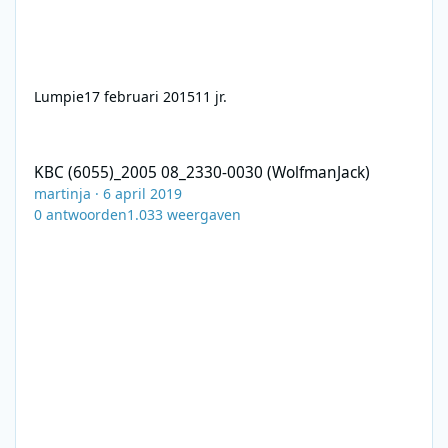
Lumpie
17 februari 2015
11 jr.
KBC (6055)_2005 08_2330-0030 (WolfmanJack)
KBC (6055)_2005 08_2330-0030 (WolfmanJack)
martinja
·
6 april 2019
0
antwoorden
1.033
weergaven