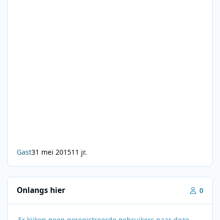
Gast
31 mei 2015
11 jr.
Onlangs hier
0
Er kijken geen geregistreerde gebruikers naar deze