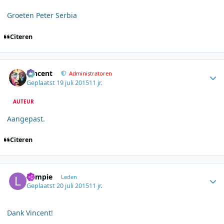
Groeten Peter Serbia
Citeren
Author stats
Vincent
Administratoren
Geplaatst
19 juli 2015
11 jr.
AUTEUR
Aangepast.
Citeren
Author stats
Lumpie
Leden
Geplaatst
20 juli 2015
11 jr.
Dank Vincent!