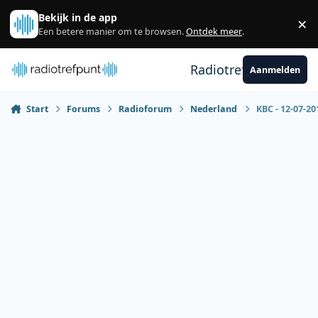
Spring naar bijdragen
Bekijk in de app
×
Sl
Een betere manier om te browsen.
Ontdek meer
.
Radiotrefpunt
Aanmelden
Start
Forums
Radioforum
Nederland
KBC - 12-07-20