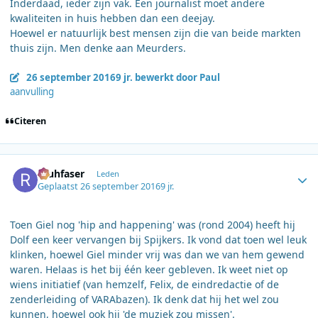
Inderdaad, ieder zijn vak. Een journalist moet andere
kwaliteiten in huis hebben dan een deejay.
Hoewel er natuurlijk best mensen zijn die van beide markten
thuis zijn. Men denke aan Meurders.
26 september 2016
9 jr.
bewerkt door Paul
aanvulling
Citeren
Author stats
rauhfaser
Leden
Geplaatst
26 september 2016
9 jr.
Toen Giel nog 'hip and happening' was (rond 2004) heeft hij
Dolf een keer vervangen bij Spijkers. Ik vond dat toen wel leuk
klinken, hoewel Giel minder vrij was dan we van hem gewend
waren. Helaas is het bij één keer gebleven. Ik weet niet op
wiens initiatief (van hemzelf, Felix, de eindredactie of de
zenderleiding of VARAbazen). Ik denk dat hij het wel zou
kunnen, hoewel ook hij 'de muziek zou missen'.