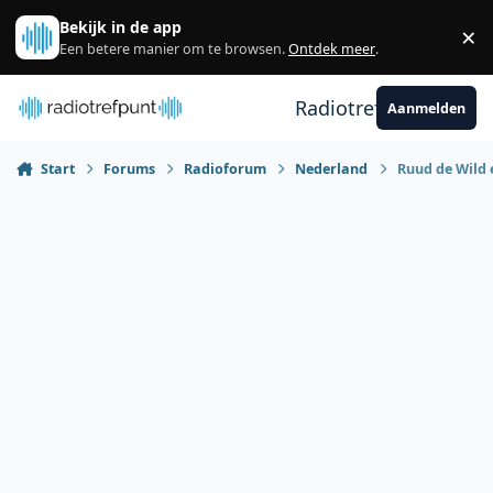
Spring naar bijdragen
Bekijk in de app
×
Sl
Een betere manier om te browsen.
Ontdek meer
.
Radiotrefpunt
Aanmelden
Start
Forums
Radioforum
Nederland
Ruud de Wild