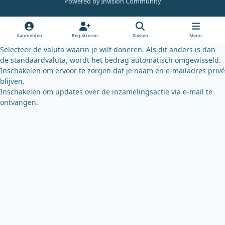
Powered by
Invision Community
b
u
s
o
b
k
o
e
y
Aanmelden
Registreren
Zoeken
Menu
k
Selecteer de valuta waarin je wilt doneren. Als dit anders is dan
de standaardvaluta, wordt het bedrag automatisch omgewisseld.
Inschakelen om ervoor te zorgen dat je naam en e-mailadres privé
blijven.
Inschakelen om updates over de inzamelingsactie via e-mail te
ontvangen.