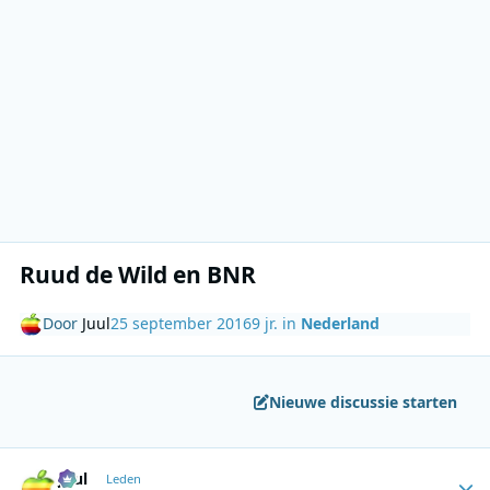
Ruud de Wild en BNR
Door
Juul
25 september 2016
9 jr.
in
Nederland
Nieuwe discussie starten
Author stats
Juul
Leden