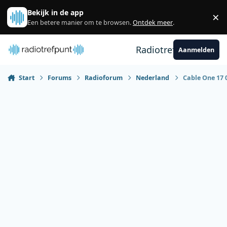
Spring naar bijdragen
Bekijk in de app
×
Sl
Een betere manier om te browsen.
Ontdek meer
.
Radiotrefpunt
Aanmelden
Start
Forums
Radioforum
Nederland
Cable One 17 