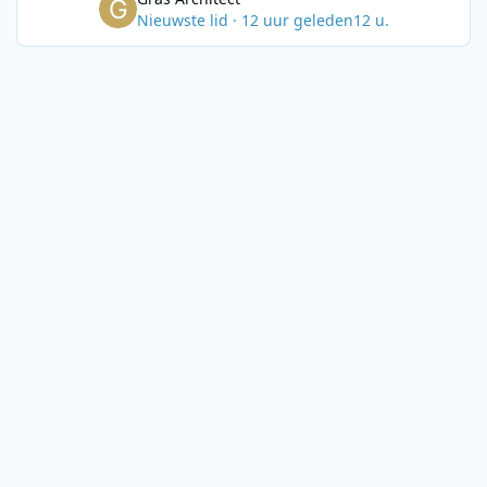
Nieuwste lid
·
12 uur geleden
12 u.