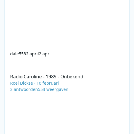
dale558
2 april
2 apr
Radio Caroline - 1989 - Onbekend
Radio Caroline - 1989 - Onbekend
Roel Dickse
·
16 februari
3
antwoorden
553
weergaven