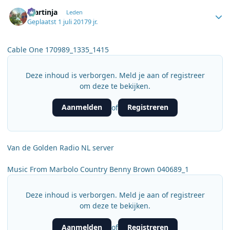
Author stats
martinja
Leden
Geplaatst
1 juli 2017
9 jr.
Cable One 170989_1335_1415
Deze inhoud is verborgen. Meld je aan of registreer
om deze te bekijken.
Aanmelden
Registreren
of
Van de Golden Radio NL server
Music From Marbolo Country Benny Brown 040689_1
Deze inhoud is verborgen. Meld je aan of registreer
om deze te bekijken.
Aanmelden
Registreren
of