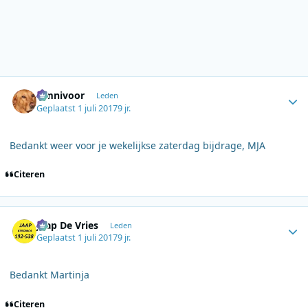
Author stats
Omnivoor
Leden
Geplaatst
1 juli 2017
9 jr.
Bedankt weer voor je wekelijkse zaterdag bijdrage, MJA
Citeren
Author stats
Jaap De Vries
Leden
Geplaatst
1 juli 2017
9 jr.
Bedankt Martinja
Citeren