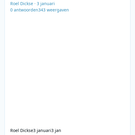
Roel Dickse
·
3 januari
0
antwoorden
343
weergaven
Roel Dickse
3 januari
3 jan