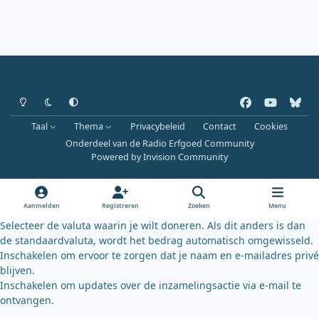
Heldere modus
Donkere modus
Systeemvoorkeur
f
y
b
a
o
l
Taal
Thema
Privacybeleid
Contact
Cookies
c
u
u
Onderdeel van de Radio Erfgoed Community
e
t
e
Powered by
Invision Community
b
u
s
o
b
k
o
e
y
Aanmelden
Registreren
Zoeken
Menu
k
Selecteer de valuta waarin je wilt doneren. Als dit anders is dan
de standaardvaluta, wordt het bedrag automatisch omgewisseld.
Inschakelen om ervoor te zorgen dat je naam en e-mailadres privé
blijven.
Inschakelen om updates over de inzamelingsactie via e-mail te
ontvangen.