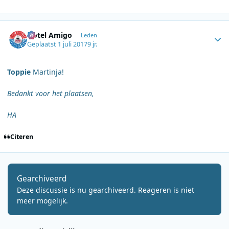
Author stats
Hotel Amigo
Leden
Geplaatst
1 juli 2017
9 jr.
Toppie
Martinja!
Bedankt voor het plaatsen,
HA
Citeren
Gearchiveerd
Deze discussie is nu gearchiveerd. Reageren is niet
meer mogelijk.