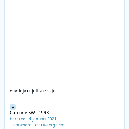
martinja
11 juli 2023
3 jr.
Caroline SW - 1993
Caroline SW - 1993
bert ree
·
4 januari 2021
1
antwoord
1.899
weergaven