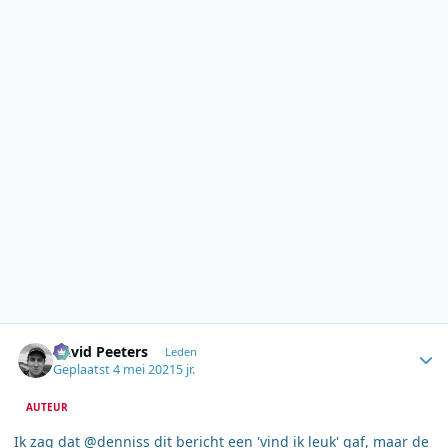
Author stats
David Peeters
Leden
Geplaatst
4 mei 2021
5 jr.
AUTEUR
Ik zag dat @denniss dit bericht een 'vind ik leuk' gaf, maar de