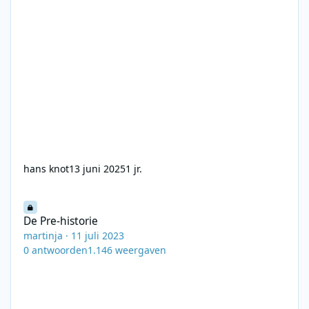
hans knot
13 juni 2025
1 jr.
De Pre-historie
De Pre-historie
martinja
·
11 juli 2023
0
antwoorden
1.146
weergaven