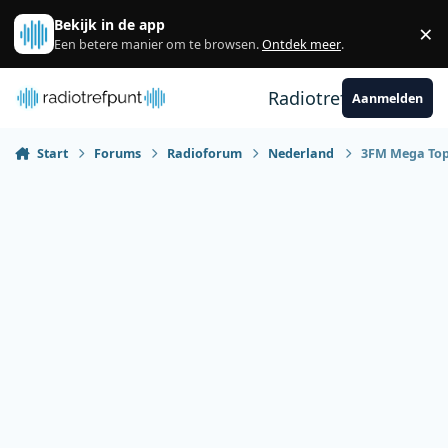
Spring naar bijdragen
Bekijk in de app
×
Sl
Een betere manier om te browsen.
Ontdek meer
.
Radiotrefpunt
Aanmelden
Start
Forums
Radioforum
Nederland
3FM Mega Top 5