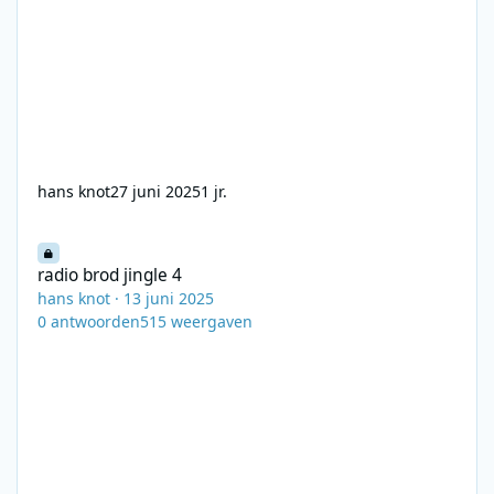
hans knot
27 juni 2025
1 jr.
radio brod jingle 4
radio brod jingle 4
hans knot
·
13 juni 2025
0
antwoorden
515
weergaven