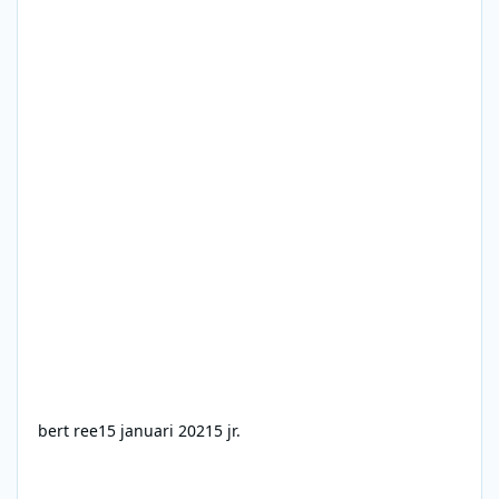
bert ree
15 januari 2021
5 jr.
Radio Veronica 70s - Caroline 1967 - special Beach Boys 1993