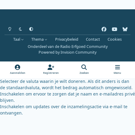
Heldere modus
Donkere modus
Systeemvoorkeur
f
y
b
a
o
l
Taal
Thema
Privacybeleid
Contact
Cookies
c
u
u
Onderdeel van de Radio Erfgoed Community
e
t
e
Powered by
Invision Community
b
u
s
o
b
k
o
e
y
Aanmelden
Registreren
Zoeken
Menu
k
Selecteer de valuta waarin je wilt doneren. Als dit anders is dan
de standaardvaluta, wordt het bedrag automatisch omgewisseld.
Inschakelen om ervoor te zorgen dat je naam en e-mailadres privé
blijven.
Inschakelen om updates over de inzamelingsactie via e-mail te
ontvangen.