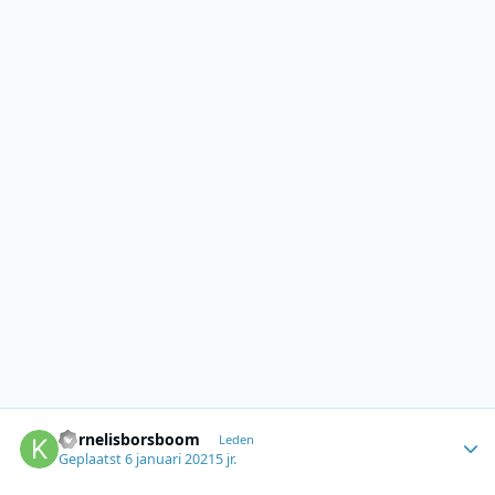
Author stats
kornelisborsboom
Leden
Geplaatst
6 januari 2021
5 jr.