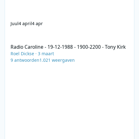
Juul
4 april
4 apr
Radio Caroline - 19-12-1988 - 1900-2200 - Tony Kirk
Radio Caroline - 19-12-1988 - 1900-2200 - Tony Kirk
Roel Dickse
·
3 maart
9
antwoorden
1.021
weergaven