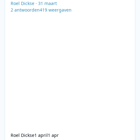
Roel Dickse
·
31 maart
2
antwoorden
419
weergaven
Roel Dickse
1 april
1 apr