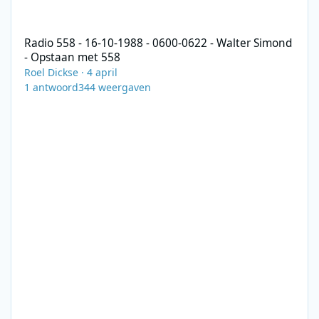
Radio 558 - 16-10-1988 - 0600-0622 - Walter Simond - Opstaan 
Radio 558 - 16-10-1988 - 0600-0622 - Walter Simond
- Opstaan met 558
Roel Dickse
·
4 april
1
antwoord
344
weergaven