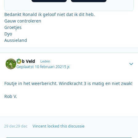
Bedankt Ronald ik geloof niet dat ik dit heb.
Gauw controleren
Groetjes
Dyo
Aussieland
Author stats
Rob Veld
Leden
Geplaatst
10 februari 2021
5 jr.
Foutje in het weerbericht. Windkracht 3 is matig en niet zwak!
Rob V.
29 dec
29 dec
Vincent
locked this discussie