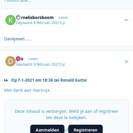
1 month later...
Author stats
kornelisborsboom
Leden
Geplaatst
8 februari 2021
5 jr.
Dankjewel......
Author stats
dyo
Leden
Geplaatst
9 februari 2021
5 jr.
Op 7-1-2021 om 18:36 zei Ronald Gutte:
Met dank aan martinja.
Deze inhoud is verborgen. Meld je aan of registreer
om deze te bekijken.
Aanmelden
Registreren
of