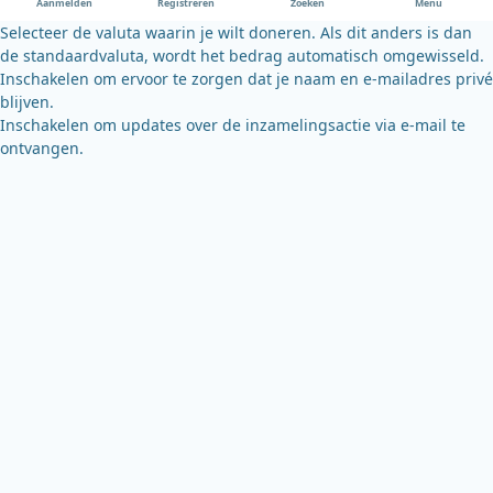
Aanmelden
Registreren
Zoeken
Menu
k
Selecteer de valuta waarin je wilt doneren. Als dit anders is dan
de standaardvaluta, wordt het bedrag automatisch omgewisseld.
Inschakelen om ervoor te zorgen dat je naam en e-mailadres privé
blijven.
Inschakelen om updates over de inzamelingsactie via e-mail te
ontvangen.