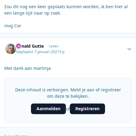
Zou dit nog een keer geplaats kunnen worden, ik ben hier al
een lange tijd naar op zoek.
mvg Cor
Author stats
Ronald Gutte
Leden
Geplaatst
7 januari 2021
5 jr.
Met dank aan martinja.
Deze inhoud is verborgen. Meld je aan of registreer
om deze te bekijken.
Aanmelden
Registreren
of