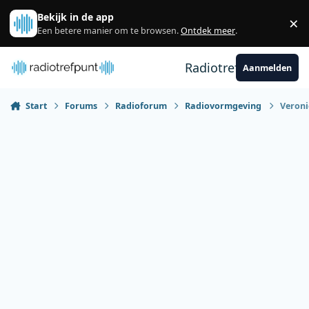
Spring naar bijdragen
Bekijk in de app
×
Sl
Een betere manier om te browsen.
Ontdek meer
.
Radiotrefpunt
Aanmelden
Start
Forums
Radioforum
Radiovormgeving
Veronic