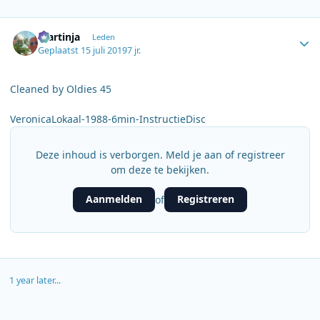
Author stats
martinja
Leden
Geplaatst
15 juli 2019
7 jr.
Cleaned by Oldies 45
VeronicaLokaal-1988-6min-InstructieDisc
Deze inhoud is verborgen. Meld je aan of registreer
om deze te bekijken.
Aanmelden
Registreren
of
1 year later...