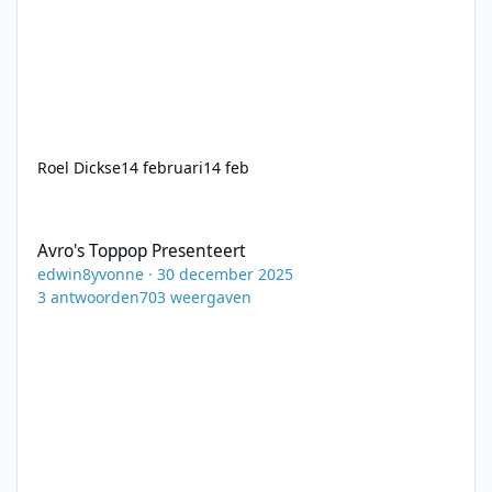
Roel Dickse
14 februari
14 feb
Avro's Toppop Presenteert
Avro's Toppop Presenteert
edwin8yvonne
·
30 december 2025
3
antwoorden
703
weergaven