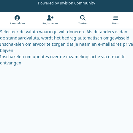
e
t
e
Powered by
Invision Community
b
u
s
o
b
k
o
e
y
Aanmelden
Registreren
Zoeken
Menu
k
Selecteer de valuta waarin je wilt doneren. Als dit anders is dan
de standaardvaluta, wordt het bedrag automatisch omgewisseld.
Inschakelen om ervoor te zorgen dat je naam en e-mailadres privé
blijven.
Inschakelen om updates over de inzamelingsactie via e-mail te
ontvangen.