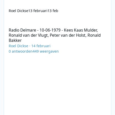
Roel Dickse
13 februari
13 feb
Radio Delmare - 10-06-1979 - Kees Kaas Mulder, Ronald van der V
Radio Delmare - 10-06-1979 - Kees Kaas Mulder,
Ronald van der Vlugt, Peter van der Holst, Ronald
Bakker
Roel Dickse
·
14 februari
0
antwoorden
449
weergaven