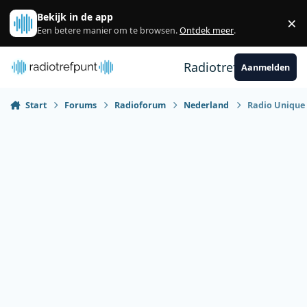
Spring naar bijdragen
Bekijk in de app
×
Sl
Een betere manier om te browsen.
Ontdek meer
.
Radiotrefpunt
Aanmelden
Start
Forums
Radioforum
Nederland
Radio Unique 