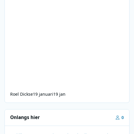
Roel Dickse
19 januari
19 jan
Onlangs hier
0