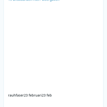
rauhfaser
23 februari
23 feb
Radio Centraal - 29-07-1979 - Haagse Buf, Roberto Fiesta