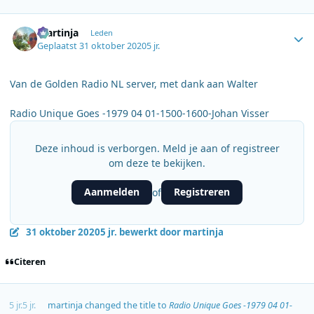
Author stats
martinja
Leden
Geplaatst
31 oktober 2020
5 jr.
Van de Golden Radio NL server, met dank aan Walter
Radio Unique Goes -1979 04 01-1500-1600-Johan Visser
Deze inhoud is verborgen. Meld je aan of registreer
om deze te bekijken.
Aanmelden
Registreren
of
31 oktober 2020
5 jr.
bewerkt door martinja
Citeren
5 jr.
5 jr.
martinja
changed the title to
Radio Unique Goes -1979 04 01-