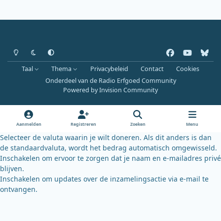
Heldere modus
Donkere modus
Systeemvoorkeur
f
y
b
a
o
l
Taal
Thema
Privacybeleid
Contact
Cookies
c
u
u
Onderdeel van de Radio Erfgoed Community
e
t
e
Powered by
Invision Community
b
u
s
o
b
k
o
e
y
Aanmelden
Registreren
Zoeken
Menu
k
Selecteer de valuta waarin je wilt doneren. Als dit anders is dan
de standaardvaluta, wordt het bedrag automatisch omgewisseld.
Inschakelen om ervoor te zorgen dat je naam en e-mailadres privé
blijven.
Inschakelen om updates over de inzamelingsactie via e-mail te
ontvangen.