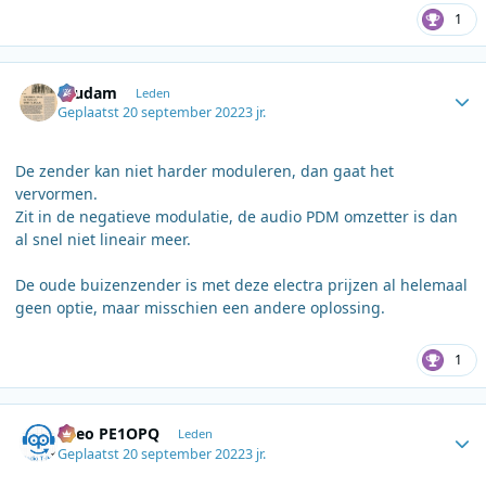
1
Author stats
ruudam
Leden
Geplaatst
20 september 2022
3 jr.
De zender kan niet harder moduleren, dan gaat het
vervormen.
Zit in de negatieve modulatie, de audio PDM omzetter is dan
al snel niet lineair meer.
De oude buizenzender is met deze electra prijzen al helemaal
geen optie, maar misschien een andere oplossing.
1
Author stats
Theo PE1OPQ
Leden
Geplaatst
20 september 2022
3 jr.