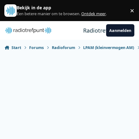
Spring naar bijdragen
Bekijk in de app
×
Sl
Een betere manier om te browsen.
Ontdek meer
.
Radiotrefpunt
Aanmelden
Start
Forums
Radioforum
LPAM (kleinvermogen AM)