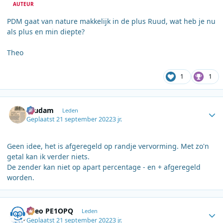
AUTEUR
PDM gaat van nature makkelijk in de plus Ruud, wat heb je nu
als plus en min diepte?
Theo
1
1
Author stats
ruudam
Leden
Geplaatst
21 september 2022
3 jr.
Geen idee, het is afgeregeld op randje vervorming. Met zo'n
getal kan ik verder niets.
De zender kan niet op apart percentage - en + afgeregeld
worden.
Author stats
Theo PE1OPQ
Leden
Geplaatst
21 september 2022
3 jr.