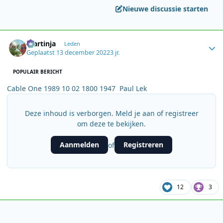
Nieuwe discussie starten
Author stats
martinja
Leden
Geplaatst
13 december 2022
3 jr.
POPULAIR BERICHT
Cable One 1989 10 02 1800 1947 Paul Lek
Deze inhoud is verborgen. Meld je aan of registreer
om deze te bekijken.
Aanmelden
Registreren
of
12
3