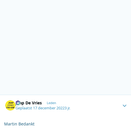
Author stats
Jaap De Vries
Leden
Geplaatst
17 december 2022
3 jr.
Martin Bedankt