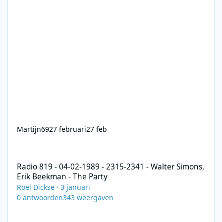
Martijn69
27 februari
27 feb
Radio 819 - 04-02-1989 - 2315-2341 - Walter Simons, Erik Beekma
Radio 819 - 04-02-1989 - 2315-2341 - Walter Simons,
Erik Beekman - The Party
Roel Dickse
·
3 januari
0
antwoorden
343
weergaven