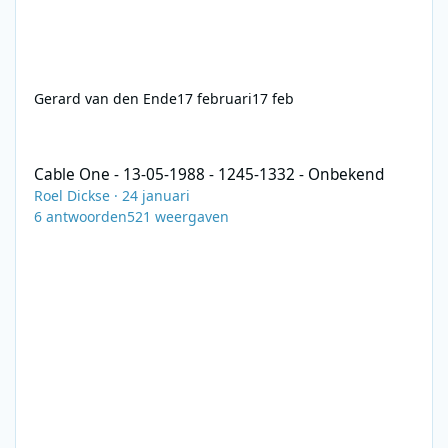
Gerard van den Ende
17 februari
17 feb
Cable One - 13-05-1988 - 1245-1332 - Onbekend
Cable One - 13-05-1988 - 1245-1332 - Onbekend
Roel Dickse
·
24 januari
6
antwoorden
521
weergaven