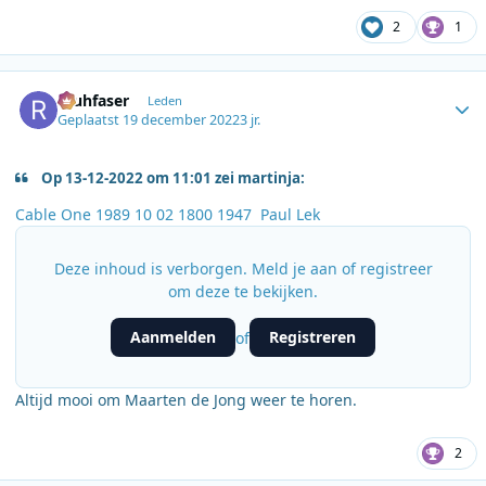
2
1
Author stats
rauhfaser
Leden
Geplaatst
19 december 2022
3 jr.
Op 13-12-2022 om 11:01 zei martinja:
Cable One 1989 10 02 1800 1947 Paul Lek
Deze inhoud is verborgen. Meld je aan of registreer
om deze te bekijken.
Aanmelden
Registreren
of
Altijd mooi om Maarten de Jong weer te horen.
2