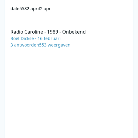
dale558
2 april
2 apr
Radio Caroline - 1989 - Onbekend
Radio Caroline - 1989 - Onbekend
Roel Dickse
·
16 februari
3
antwoorden
553
weergaven