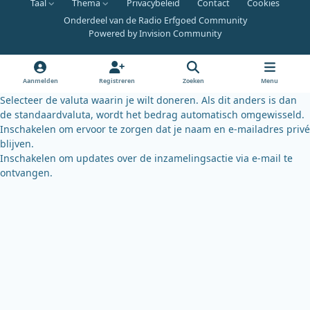
Taal
Thema
Privacybeleid
Contact
Cookies
c
u
u
Onderdeel van de Radio Erfgoed Community
e
t
e
Powered by
Invision Community
b
u
s
o
b
k
o
e
y
Aanmelden
Registreren
Zoeken
Menu
k
Selecteer de valuta waarin je wilt doneren. Als dit anders is dan
de standaardvaluta, wordt het bedrag automatisch omgewisseld.
Inschakelen om ervoor te zorgen dat je naam en e-mailadres privé
blijven.
Inschakelen om updates over de inzamelingsactie via e-mail te
ontvangen.