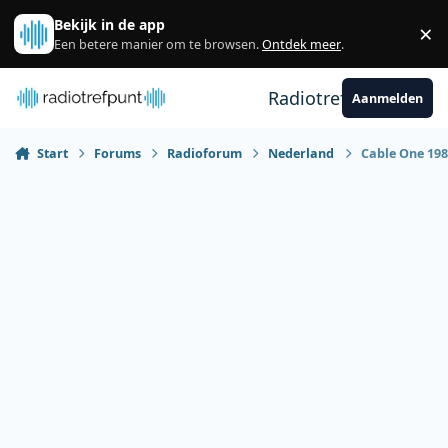
Spring naar bijdragen
Bekijk in de app
×
Sl
Een betere manier om te browsen.
Ontdek meer
.
Radiotrefpunt
Aanmelden
Start
Forums
Radioforum
Nederland
Cable One 198