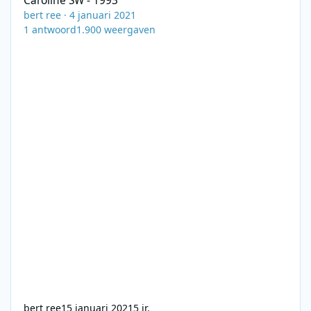
Caroline SW - 1993
bert ree
·
4 januari 2021
1
antwoord
1.900
weergaven
bert ree
15 januari 2021
5 jr.