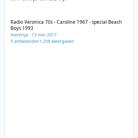
Radio Veronica 70s - Caroline 1967 - special Beach Boys 1993
Radio Veronica 70s - Caroline 1967 - special Beach
Boys 1993
martinja
·
13 mei 2017
5
antwoorden
1.259
weergaven