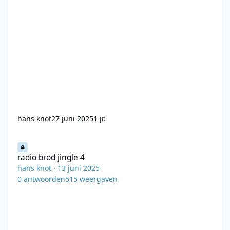
hans knot
27 juni 2025
1 jr.
radio brod jingle 4
radio brod jingle 4
hans knot
·
13 juni 2025
0
antwoorden
515
weergaven