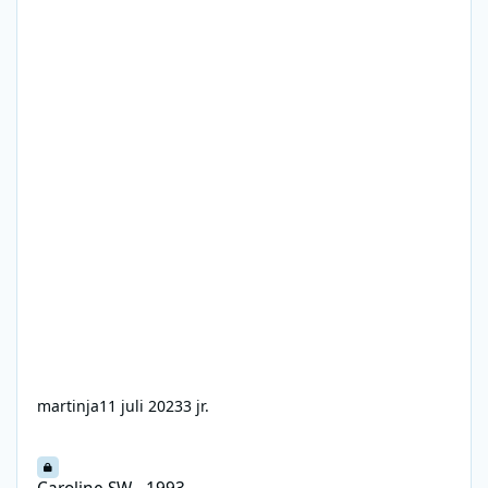
martinja
11 juli 2023
3 jr.
Caroline SW - 1993