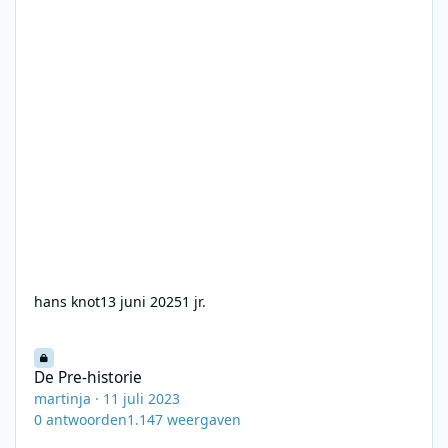
hans knot
13 juni 2025
1 jr.
De Pre-historie
De Pre-historie
martinja
·
11 juli 2023
0
antwoorden
1.147
weergaven