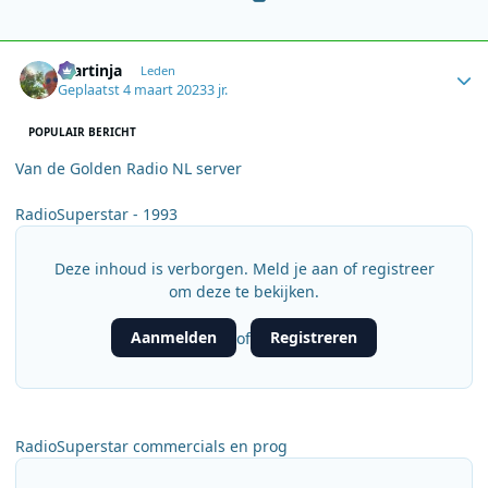
Author stats
martinja
Leden
Geplaatst
4 maart 2023
3 jr.
POPULAIR BERICHT
Van de Golden Radio NL server
RadioSuperstar - 1993
Deze inhoud is verborgen. Meld je aan of registreer
om deze te bekijken.
Aanmelden
Registreren
of
RadioSuperstar commercials en prog