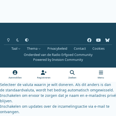
Heldere modus
Donkere modus
Systeemvoorkeur
f
y
b
a
o
l
Taal
Thema
Privacybeleid
Contact
Cookies
c
u
u
Onderdeel van de Radio Erfgoed Community
e
t
e
Powered by
Invision Community
b
u
s
o
b
k
o
e
y
Aanmelden
Registreren
Zoeken
Menu
k
Selecteer de valuta waarin je wilt doneren. Als dit anders is dan
de standaardvaluta, wordt het bedrag automatisch omgewisseld.
Inschakelen om ervoor te zorgen dat je naam en e-mailadres privé
blijven.
Inschakelen om updates over de inzamelingsactie via e-mail te
ontvangen.