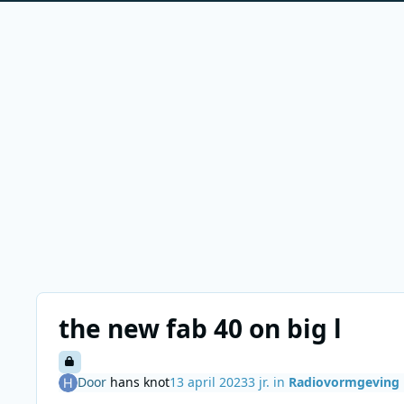
the new fab 40 on big l
Door
hans knot
13 april 2023
3 jr.
in
Radiovormgeving