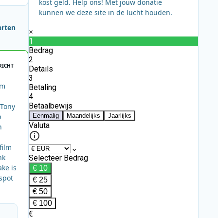
kost geld. Help ons! Met jouw donatie
kunnen we deze site in de lucht houden.
arten
RICHT
lm
 Tony
p
n
film
nk
ke is
spot