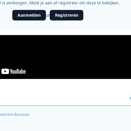
 is verborgen. Meld je aan of registreer om deze te bekijken.
Aanmelden
Registreren
of
ked this discussie