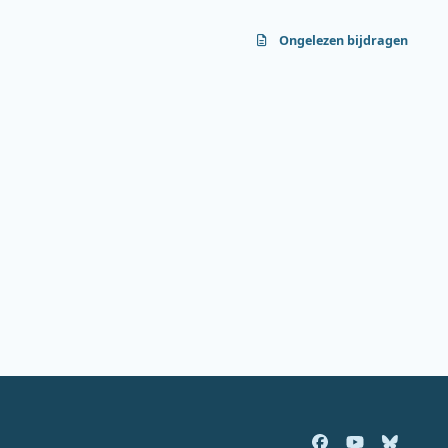
Ongelezen bijdragen
f
y
b