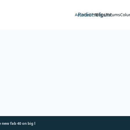
Radiotrefpunt
Activiteit
Blogs
Forums
Colu
e new fab 40 on big l