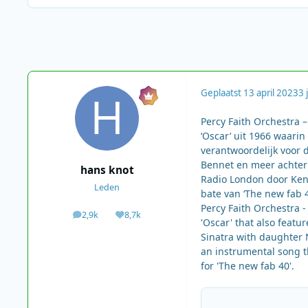
Geplaatst
13 april 2023
3 j
Percy Faith Orchestra 
‘Oscar’ uit 1966 waari
verantwoordelijk voor 
Bennet en meer achter
hans knot
Radio London door Ken
Leden
bate van ‘The new fab 4
Percy Faith Orchestra -
2,9k
8,7k
berichten
Waardering
'Oscar' that also featu
Sinatra with daughter 
an instrumental song t
for 'The new fab 40'.