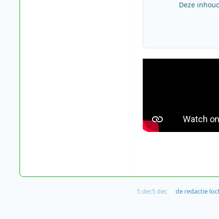
Deze inhoud
5 dec
5 dec
de redactie
loc