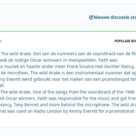
Nieuwe discussie st
r.
POPULAIR BE
– The wild drake. Een van de nummers van de soundtrack van de fi
n ook de nodige Oscar winnaars in meespeelden. Faith was
de muziek en haalde onder meer Frank Sinatra met dochter Nancy,
 de microfoon. The wild drake is een instrumentaal nummer dat o
ny Everett werd gebruikt voor het maken van een promotiespot te
0’.
 The wild drake. One of the songs from the soundtrack of the 1966 
red Oscar winners. Faith was responsible for the music and got Fra
Nancy, Tony Bennet and more behind the microphone. The wild dra
hat was used on Radio London by Kenny Everett for a promotional 