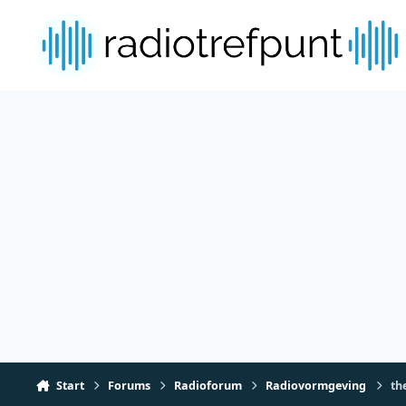
Spring naar bijdragen
Start
Forums
Radioforum
Radiovormgeving
th