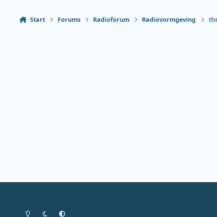
Start
Forums
Radioforum
Radiovormgeving
th
Heldere modus
Donkere modus
Systeemvoorkeur