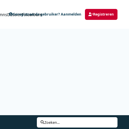
mns
Dossier
Fotoalbum
Geregistreerde gebruiker? Aanmelden
Registreren
Zoeken...