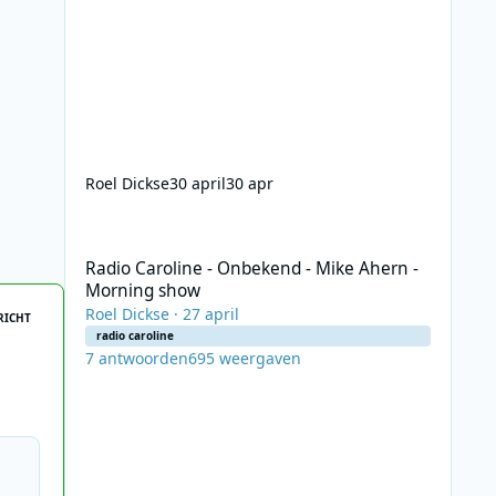
Roel Dickse
30 april
30 apr
Radio Caroline - Onbekend - Mike Ahern - Morning show
Radio Caroline - Onbekend - Mike Ahern -
Morning show
Roel Dickse
·
27 april
RICHT
radio caroline
7
antwoorden
695
weergaven