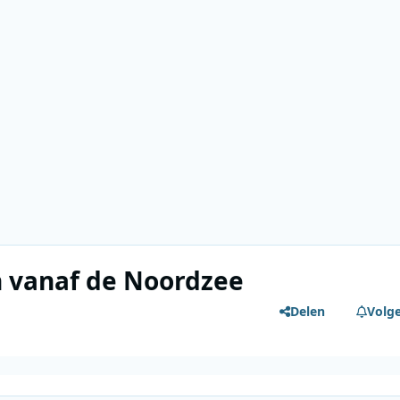
en vanaf de Noordzee
Delen
Volg