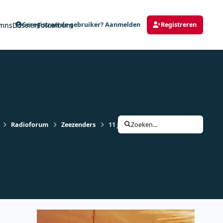
mns
Dossier
Fotoalbum
Geregistreerde gebruiker? Aanmelden
Registreren
Radioforum
Zeezenders
11 juli 1988, 35 jaar geleden vanaf d
Zoeken...