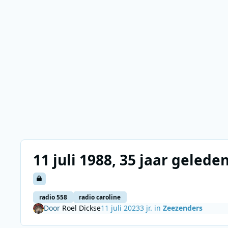
11 juli 1988, 35 jaar geled
radio 558
radio caroline
Door
Roel Dickse
11 juli 2023
3 jr.
in
Zeezenders