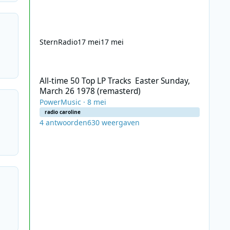
SternRadio
17 mei
17 mei
All-time 50 Top LP Tracks Easter Sunday, March 26 1978 (
All-time 50 Top LP Tracks Easter Sunday,
March 26 1978 (remasterd)
PowerMusic
·
8 mei
radio caroline
4
antwoorden
630
weergaven