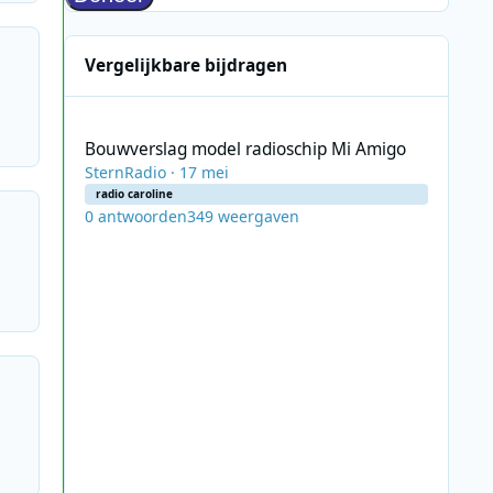
Vergelijkbare bijdragen
Bouwverslag model radioschip Mi Amigo
Bouwverslag model radioschip Mi Amigo
SternRadio
·
17 mei
radio caroline
0
antwoorden
349
weergaven