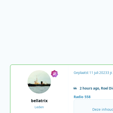
Geplaatst
11 juli 2023
3 jr.
2 hours ago, Roel Di
Radio 558
bellatrix
Leden
Deze inhoud