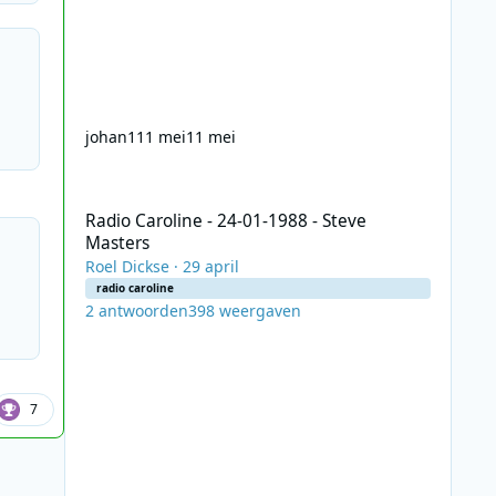
johan1
11 mei
11 mei
Radio Caroline - 24-01-1988 - Steve Masters
Radio Caroline - 24-01-1988 - Steve
Masters
Roel Dickse
·
29 april
radio caroline
2
antwoorden
398
weergaven
7