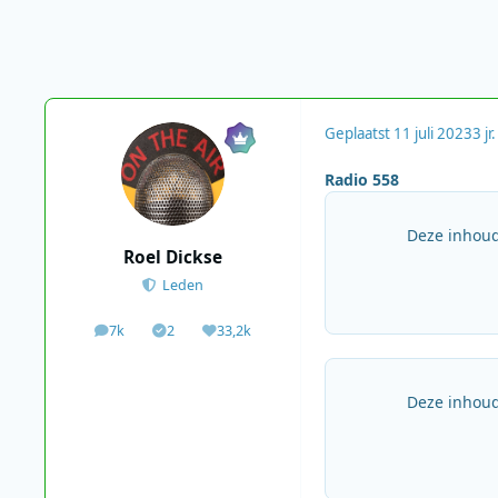
Geplaatst
11 juli 2023
3 jr.
Radio 558
Deze inhoud
Roel Dickse
Leden
7k
2
33,2k
berichten
Solutions
Waardering
Deze inhoud