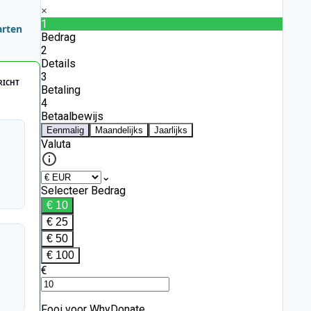
arten
RICHT