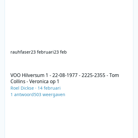
rauhfaser
23 februari
23 feb
VOO Hilversum 1 - 22-08-1977 - 2225-2355 - Tom Collins - Veroni
VOO Hilversum 1 - 22-08-1977 - 2225-2355 - Tom
Collins - Veronica op 1
Roel Dickse
·
14 februari
1
antwoord
503
weergaven