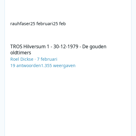
rauhfaser
25 februari
25 feb
TROS Hilversum 1 - 30-12-1979 - De gouden oldtimers
TROS Hilversum 1 - 30-12-1979 - De gouden
oldtimers
Roel Dickse
·
7 februari
19
antwoorden
1.355
weergaven