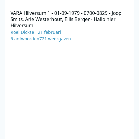
VARA Hilversum 1 - 01-09-1979 - 0700-0829 - Joop Smits, Arie Wes
VARA Hilversum 1 - 01-09-1979 - 0700-0829 - Joop
Smits, Arie Westerhout, Ellis Berger - Hallo hier
Hilversum
Roel Dickse
·
21 februari
6
antwoorden
721
weergaven