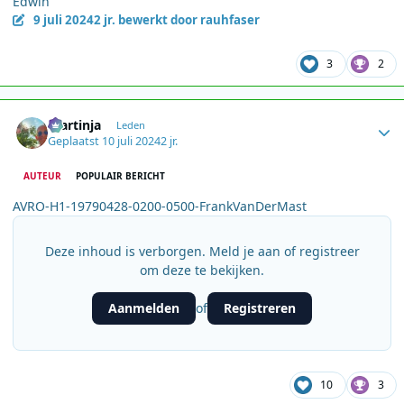
Edwin
9 juli 2024
2 jr.
bewerkt door rauhfaser
3
2
Author stats
martinja
Leden
Geplaatst
10 juli 2024
2 jr.
AUTEUR
POPULAIR BERICHT
AVRO-H1-19790428-0200-0500-FrankVanDerMast
Deze inhoud is verborgen. Meld je aan of registreer
om deze te bekijken.
Aanmelden
Registreren
of
10
3