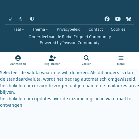
Heldere modus
Donkere modus
Systeemvoorkeur
f
y
b
a
o
l
Taal
Thema
Privacybeleid
Contact
Cookies
c
u
u
Onderdeel van de Radio Erfgoed Community
e
t
e
Powered by
Invision Community
b
u
s
o
b
k
o
e
y
Aanmelden
Registreren
Zoeken
Menu
k
Selecteer de valuta waarin je wilt doneren. Als dit anders is dan
de standaardvaluta, wordt het bedrag automatisch omgewisseld.
Inschakelen om ervoor te zorgen dat je naam en e-mailadres privé
blijven.
Inschakelen om updates over de inzamelingsactie via e-mail te
ontvangen.