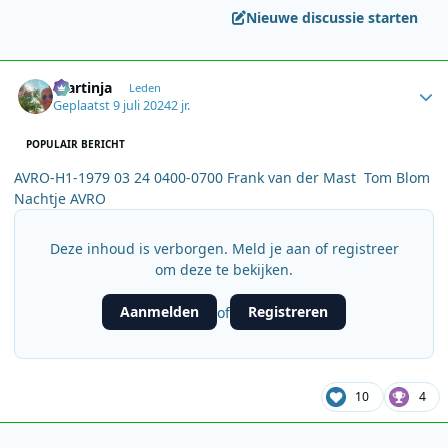
Nieuwe discussie starten
Author stats
martinja
Leden
Geplaatst
9 juli 2024
2 jr.
POPULAIR BERICHT
AVRO-H1-1979 03 24 0400-0700 Frank van der Mast Tom Blom
Nachtje AVRO
Deze inhoud is verborgen. Meld je aan of registreer
om deze te bekijken.
Aanmelden
Registreren
of
10
4