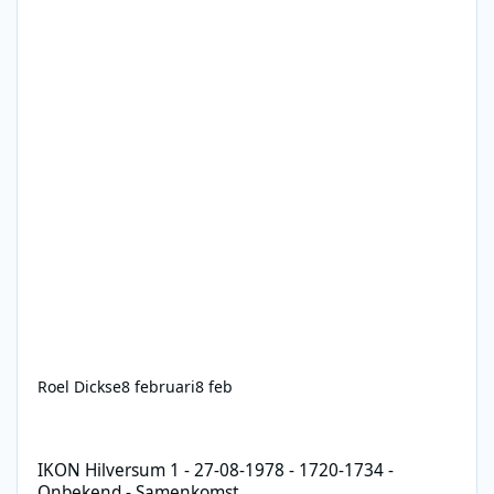
Roel Dickse
8 februari
8 feb
IKON Hilversum 1 - 27-08-1978 - 1720-1734 - Onbekend - Same
IKON Hilversum 1 - 27-08-1978 - 1720-1734 -
Onbekend - Samenkomst