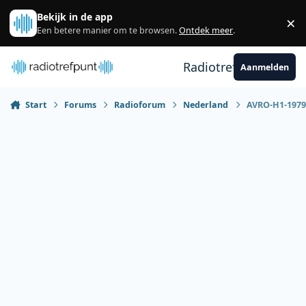
Spring naar bijdragen
Bekijk in de app
×
Sl
Een betere manier om te browsen.
Ontdek meer
.
Radiotrefpunt
Aanmelden
Start
Forums
Radioforum
Nederland
AVRO-H1-1979 