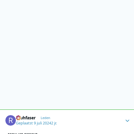
Author stats
rauhfaser
Leden
Geplaatst
9 juli 2024
2 jr.