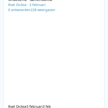
Roel Dickse
·
3 februari
0
antwoorden
228
weergaven
Roel Dickse
3 februari
3 feb