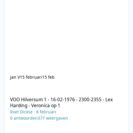
jan V
15 februari
15 feb
VOO Hilversum 1 - 16-02-1976 - 2300-2355 - Lex Harding - Veroni
VOO Hilversum 1 - 16-02-1976 - 2300-2355 - Lex
Harding - Veronica op 1
Roel Dickse
·
8 februari
0
antwoorden
377
weergaven