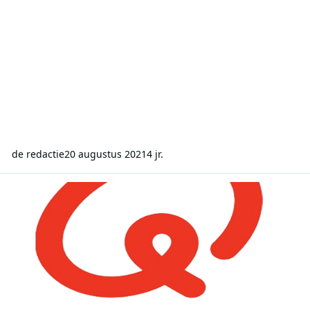
de redactie
20 augustus 2021
4 jr.
Qmusic opnieuw marktleider in Vlaanderen bij 18- tot 44-jarigen, 