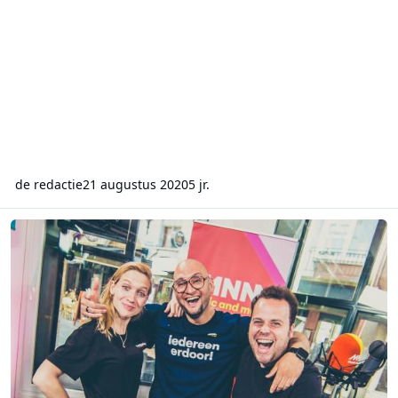
de redactie
21 augustus 2020
5 jr.
Nieuwe CIM-cijfers: VRT-jongerenzender MNM kent sterke groei