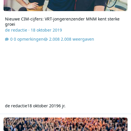
Nieuwe CIM-cijfers: VRT-jongerenzender MNM kent sterke
groei
de redactie
·
18 oktober 2019
0 opmerkingen
2.008 weergaven
de redactie
18 oktober 2019
6 jr.
Qmusic opnieuw grootste bij Vlamingen tussen 18 en 44 jaar