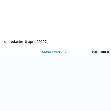
de redactie
10 april 2019
7 jr.
L
PAGINA 1 VAN 2
VOLGENDE