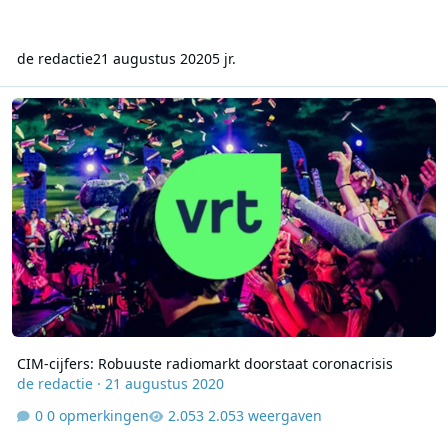
de redactie
21 augustus 2020
5 jr.
CIM-cijfers: Robuuste radiomarkt doorstaat coronacrisis
CIM-cijfers: Robuuste radiomarkt doorstaat coronacrisis
de redactie
·
21 augustus 2020
0 opmerkingen
2.053 weergaven