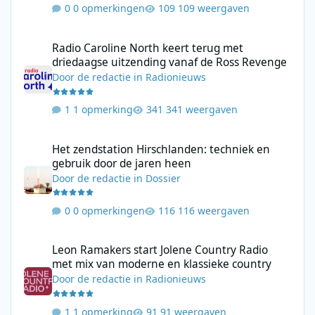
0 opmerkingen
109 weergaven
Radio Caroline North keert terug met driedaagse uitzending va
Radio Caroline North keert terug met
driedaagse uitzending vanaf de Ross Revenge
Door
de redactie
in
Radionieuws
1 opmerking
341 weergaven
Het zendstation Hirschlanden: techniek en gebruik door de jar
Het zendstation Hirschlanden: techniek en
gebruik door de jaren heen
Door
de redactie
in
Dossier
0 opmerkingen
116 weergaven
Leon Ramakers start Jolene Country Radio met mix van moderne 
Leon Ramakers start Jolene Country Radio
met mix van moderne en klassieke country
Door
de redactie
in
Radionieuws
1 opmerking
91 weergaven