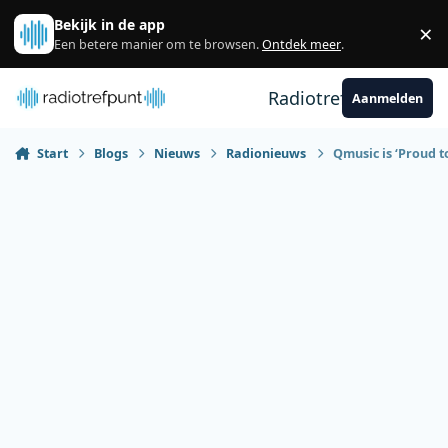
Spring naar bijdragen
Bekijk in de app
×
Sl
Een betere manier om te browsen.
Ontdek meer
.
Radiotrefpunt
Aanmelden
Start
Blogs
Nieuws
Radionieuws
Qmusic is ‘Proud t