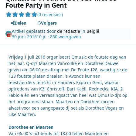
Foute Party in Gent
(0 recensies)
Delen
Volgers
Artikel geplaatst door
de redactie
in
België
30 juni 2016
10 jr.
· 850 weergaven
Vrijdag 1 juli 2016 organiseert Qmusic de foutste dag van
het jaar. Q-dj’s Maarten Vancoillie en Dorothee Dauwe
geven om 06:00 de aftrap met De Foute 128, waarbij ze de
128 foutste platen draaien. ’s Avonds kunnen
feestvierders terecht in Flanders Expo in Gent, waarbij
optredens van K3, Christoff, Bart Kaëll, Rednecks, KIA, 2
Fabiola én een verrassingsact van heel wat Qmusic-dj’s op
het programma staan. Maarten en Dorothee zorgen
alvast voor een aangepaste dj-set als Dorothee Vegas en
Like Maarten.
Dorothee en Maarten
Van 06:00 ’s ochtends tot 18:00 tellen Maarten en