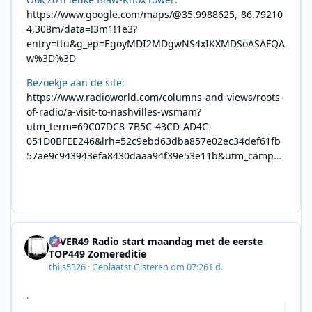
https://www.google.com/maps/@35.9988625,-86.79210
4,308m/data=!3m1!1e3?
entry=ttu&g_ep=EgoyMDI2MDgwNS4xIKXMDSoASAFQA
w%3D%3D
Bezoekje aan de site:
https://www.radioworld.com/columns-and-views/roots-
of-radio/a-visit-to-nashvilles-wsmam?
utm_term=69C07DC8-7B5C-43CD-AD4C-
051D0BFEE246&lrh=52c9ebd63dba857e02ec34def61fb
57ae9c943943efa8430daaa94f39e53e11b&utm_campai
gn=0028F35E-226C-4B60-AC88-
AB2831C8A639&utm_medium=email&utm_content=492
E7A06-2B42-4737-B74D-
8F09201A140D&utm_source=SmartBrief
4EVER49 Radio start maandag met de eerste
TOP449 Zomereditie
thijs5326
·
Geplaatst
Gisteren om 07:26
1 d.
.