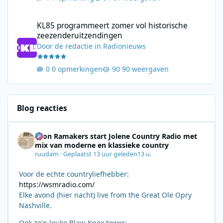
KL85 programmeert zomer vol historische zeezenderuitzending
KL85 programmeert zomer vol historische
zeezenderuitzendingen
Door
de redactie
in
Radionieuws
0 opmerkingen
90 weergaven
Blog reacties
Leon Ramakers start Jolene Country Radio met
mix van moderne en klassieke country
ruudam
·
Geplaatst
13 uur geleden
13 u.
Voor de echte countryliefhebber:
https://wsmradio.com/
Elke avond (hier nacht) live from the Great Ole Opry
Nashville.
Ook zo'n leuke Blaw-Knox tower: