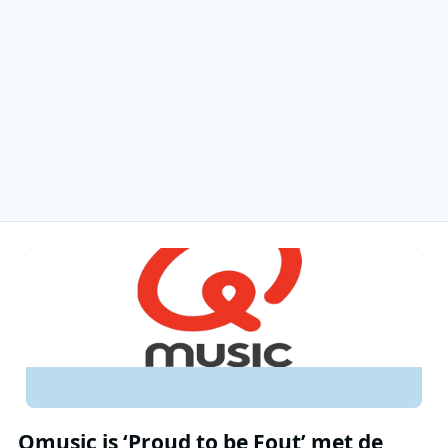
Qmusic is ‘Proud to be Fout’ met de