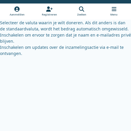
o
b
k
o
e
y
Aanmelden
Registreren
Zoeken
Menu
k
Selecteer de valuta waarin je wilt doneren. Als dit anders is dan
de standaardvaluta, wordt het bedrag automatisch omgewisseld.
Inschakelen om ervoor te zorgen dat je naam en e-mailadres privé
blijven.
Inschakelen om updates over de inzamelingsactie via e-mail te
ontvangen.