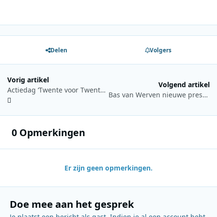
Delen
Volgers
Vorig artikel
Volgend artikel
Actiedag ‘Twente voor Twente’ bij RTV Oost
Bas van Werven nieuwe presentator van De Ochtendspits
0 Opmerkingen
Er zijn geen opmerkingen.
Doe mee aan het gesprek
Je plaatst een bericht als gast. Indien je al een account hebt,