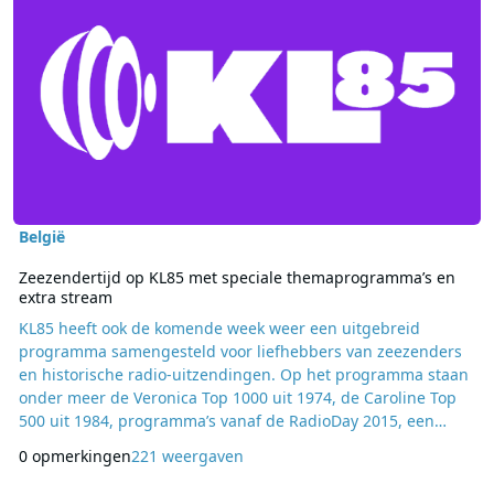
België
Zeezendertijd op KL85 met speciale themaprogramma’s en
extra stream
KL85 heeft ook de komende week weer een uitgebreid
programma samengesteld voor liefhebbers van zeezenders
en historische radio-uitzendingen. Op het programma staan
onder meer de Veronica Top 1000 uit 1974, de Caroline Top
500 uit 1984, programma’s vanaf de RadioDay 2015, een
terugblik op Offshore FM en uitzendingen vanaf de Mi
0 opmerkingen
221 weergaven
Amigo-radiodagen in Zoersel. Daarnaast loopt de zomerserie
over de geschiedenis van de zeezenders verder met nieuwe