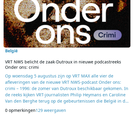
België
VRT NWS belicht de zaak-Dutroux in nieuwe podcastreeks
Onder ons: crimi
Op woensdag 5 augustus zijn op VRT MAX alle vier de
afleveringen van de nieuwe VRT NWS-podcast Onder ons:
crimi – 1996: de zomer van Dutroux beschikbaar gekomen. In
de reeks kijken VRT-journalisten Philip Heymans en Caroline
Van den Berghe terug op de gebeurtenissen die België in de
zomer van 1996 diep hebben geraakt en waarvan de
0 opmerkingen
129 weergaven
gevolgen nog altijd voelbaar zijn. De podcast verschijnt
dertig jaar nadat Sabine Dardenne en Laetitia Delhez levend
werden bevrijd uit de schuilplaats van Marc Dutro