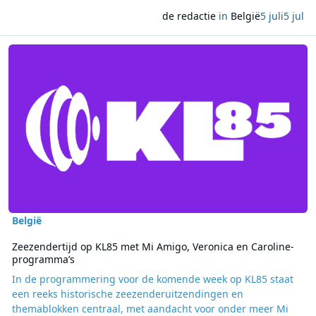
de redactie
in
België
5 juli
5 jul
Lees meer over Zeezendertijd op KL85 met Mi Amigo, Veronica en
België
Zeezendertijd op KL85 met Mi Amigo, Veronica en Caroline-
programma’s
In de programmering voor de komende week op KL85 staat
een reeks historische zeezenderuitzendingen en
themablokken centraal, met aandacht voor onder meer Mi