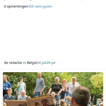
Veronica, Radio Atlantis, Radio Seagull en Radio Mi Amigo
0 opmerkingen
306 weergaven
centraal staan. Naast de reguliere stream is vanwege de
toenemende belangstelling voor deze programma’s ook een
extra luisterstream beschikbaar. Laatste uren van Caro
de redactie
in
België
24 juli
24 jul
Lees meer over Radio, televisie en online: VRT besteedt deze zo