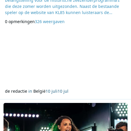
belangstelling voor de historische zeezenderprogramma’s
die deze zomer worden uitgezonden. Naast de bestaande
speler op de website van KL85 kunnen luisteraars de
programma’s nu ook via een extra stream in de browser of
0 opmerkingen
326 weergaven
via de mobiele app voor Android en iPhone beluisteren. Tot
en met 31 augustus besteedt KL85 wekelijks ongeveer 65 uur
aan programma’s over de geschiedenis van de zeezenders. D
de redactie
in
België
10 juli
10 jul
Lees meer over JOE Parad’ice Beach van start met muziek, live radi