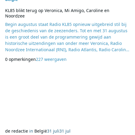
KL85 blikt terug op Veronica, Mi Amigo, Caroline en
Noordzee
Begin augustus staat Radio KL85 opnieuw uitgebreid stil bij
de geschiedenis van de zeezenders. Tot en met 31 augustus
is een groot deel van de programmering gewijd aan
historische uitzendingen van onder meer Veronica, Radio
Noordzee Internationaal (RNI), Radio Atlantis, Radio Caroline,
Mi Amigo en Radio Seagull. Daarnaast zijn er programma’s
0 opmerkingen
227 weergaven
met aandacht voor de geschiedenis van de zeezenders,
reünies en speciale themablokken. In de nacht van zaterdag
1 op zondag 2 augustus staat de programmeri
de redactie
in
België
31 juli
31 jul