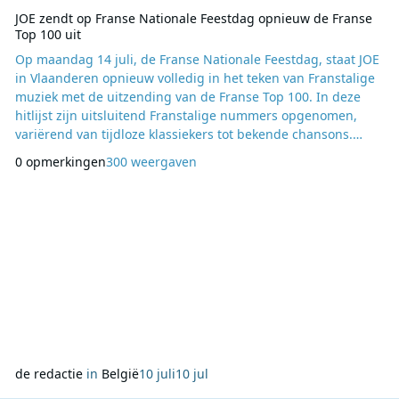
JOE zendt op Franse Nationale Feestdag opnieuw de Franse
Top 100 uit
Op maandag 14 juli, de Franse Nationale Feestdag, staat JOE
in Vlaanderen opnieuw volledig in het teken van Franstalige
muziek met de uitzending van de Franse Top 100. In deze
hitlijst zijn uitsluitend Franstalige nummers opgenomen,
variërend van tijdloze klassiekers tot bekende chansons.
Vorig jaar waren Joe Dassin, Claude François, France Gall en
0 opmerkingen
300 weergaven
Julien Clerc de artiesten met de meeste noteringen. Zij
stonden ieder vijf keer in de lijst. De nummer 1 was L’Été
indien van Joe Dassin. De top 10
de redactie
in
België
10 juli
10 jul