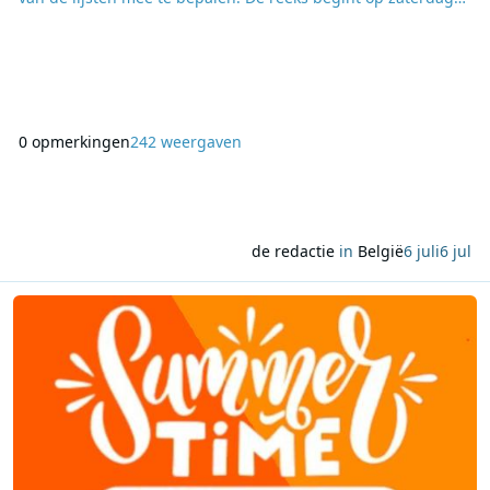
11 juli met de Vlaamse Top 100, waarin Vlaamse producties
centraal staan. Op dinsdag 14 juli volgt de Franse Top 100,
met een selectie van bekende Franstalige nummers. Een
week later, op dinsdag 21 juli, staat de Belgisc
0 opmerkingen
242 weergaven
de redactie
in
België
6 juli
6 jul
Lees meer over Acht dagen zomerse hits tijdens de Nostalgie Su