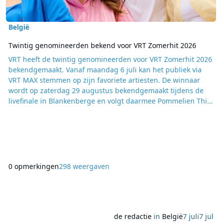
België
Twintig genomineerden bekend voor VRT Zomerhit 2026
VRT heeft de twintig genomineerden voor VRT Zomerhit 2026
bekendgemaakt. Vanaf maandag 6 juli kan het publiek via
VRT MAX stemmen op zijn favoriete artiesten. De winnaar
wordt op zaterdag 29 augustus bekendgemaakt tijdens de
livefinale in Blankenberge en volgt daarmee Pommelien Thijs
op. Ook deze zomer vormt Blankenberge het decor van VRT
Zomerhit. Tot en met 29 augustus zijn er opnamen van
televisieprogramma’s, live-uitzendingen op Radio 2,
optredens en verschillende publieksactiviteiten. VRT
0 opmerkingen
298 weergaven
de redactie
in
België
7 juli
7 jul