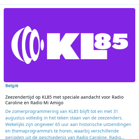
Lees meer over Zeezendertijd op KL85 met speciale aandacht voor
België
Zeezendertijd op KL85 met speciale aandacht voor Radio
Caroline en Radio Mi Amigo
De zomerprogrammering van KL85 blijft tot en met 31
augustus volledig in het teken staan van de zeezenders.
Wekelijks zijn ongeveer 65 uur aan historische uitzendingen
en themaprogramma’s te horen, waarbij verschillende
perioden uit de geschiedenis van Radio Caroline, Radio