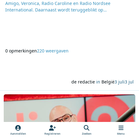
Amigo, Veronica, Radio Caroline en Radio Nordsee
International. Daarnaast wordt teruggeblikt op
radiogeschiedenis uit verschillende periodes, waaronder
speciale documentaires en herhalingen uit eerdere
producties. Een vaste reeks rond de geschiedenis van de
zeezenders tot 1976 wordt gedurende de zomer op
meerdere dagen uitgezonden in de ocht
0 opmerkingen
220 weergaven
de redactie
in
België
3 juli
3 jul
Lees meer over Brahim start namiddagprogramma op Radio 2, 
Aanmelden
Registreren
Zoeken
Menu