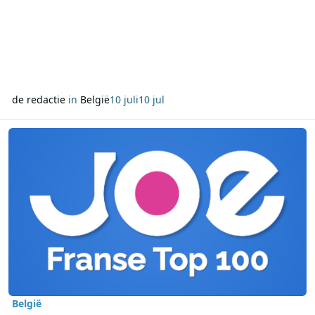
de redactie
in
België
10 juli
10 jul
Lees meer over JOE zendt op Franse Nationale Feestdag opnieuw d
België