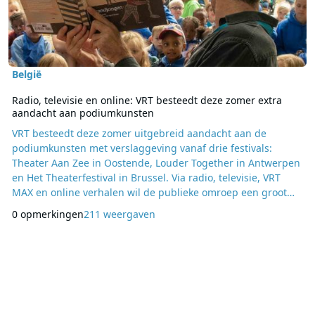
België
Radio, televisie en online: VRT besteedt deze zomer extra
aandacht aan podiumkunsten
VRT besteedt deze zomer uitgebreid aandacht aan de
podiumkunsten met verslaggeving vanaf drie festivals:
Theater Aan Zee in Oostende, Louder Together in Antwerpen
en Het Theaterfestival in Brussel. Via radio, televisie, VRT
MAX en online verhalen wil de publieke omroep een groot
publiek kennis laten maken met theater, poëzie en andere
0 opmerkingen
211 weergaven
podiumkunsten. Daarbij is ook veel aandacht voor jong talent
en educatieve projecten. Theater Aan Zee De reeks begint
met Theater Aan Zee, dat van 29 juli tot en