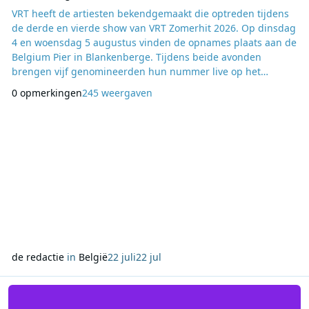
VRT heeft de artiesten bekendgemaakt die optreden tijdens
de derde en vierde show van VRT Zomerhit 2026. Op dinsdag
4 en woensdag 5 augustus vinden de opnames plaats aan de
Belgium Pier in Blankenberge. Tijdens beide avonden
brengen vijf genomineerden hun nummer live op het
podium in de strijd om een plaats in de finale op zaterdag 29
0 opmerkingen
245 weergaven
augustus. Tijdens de derde show, die op dinsdag 4 augustus
wordt opgenomen en op zaterdag 15 augustus wordt
uitgezonden, maken Camille, De Romeo’s, Isabelle A, MA
de redactie
in
België
22 juli
22 jul
Lees meer over Zeezendertijd op KL85 met speciale themaprogram