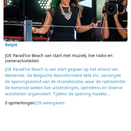
België
JOE Parad’ice Beach van start met muziek, live radio en
zomeractiviteiten
JOE Parad’ice Beach is van start gegaan op het strand van
Westende. De Belgische danceformatie Milk Inc. verzorgde
de openingsavond van de strandlocatie, waar de radiozender
de komende weken live uitzendingen, optredens en diverse
activiteiten organiseert. Tijdens de opening maakte
burgemeester Jean-Marie Dedecker van Middelkerke bekend
0 opmerkingen
239 weergaven
dat de wedstrijden van de Rode Duivels, zolang België actief
blijft op het wereldkampioenschap voetbal, live op een groot
scherm worden uitgezonden bij JOE Para