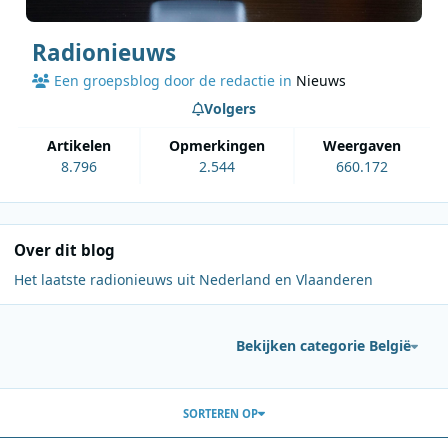
Radionieuws
Een groepsblog door de redactie in
Nieuws
Volgers
artikelen
opmerkingen
weergaven
8.796
2.544
660.172
Over dit blog
Het laatste radionieuws uit Nederland en Vlaanderen
Bekijken categorie België
Berichten in deze blog
SORTEREN OP