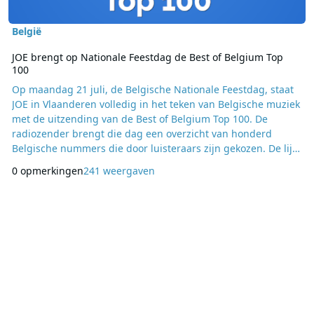
België
JOE brengt op Nationale Feestdag de Best of Belgium Top
100
Op maandag 21 juli, de Belgische Nationale Feestdag, staat
JOE in Vlaanderen volledig in het teken van Belgische muziek
met de uitzending van de Best of Belgium Top 100. De
radiozender brengt die dag een overzicht van honderd
Belgische nummers die door luisteraars zijn gekozen. De lijst
bevat muziek van verschillende generaties Belgische
0 opmerkingen
241 weergaven
artiesten en bands. Vorig jaar eindigde Mia van Gorki op de
eerste plaats. Clouseau was met vier nummers de artiest met
de meeste noteringen, gevolgd door Will