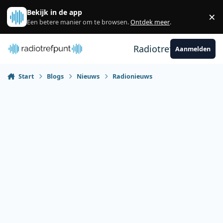
Spring naar bijdragen
Bekijk in de app
×
Sl
Een betere manier om te browsen.
Ontdek meer
.
Radiotrefpunt
Aanmelden
Start
Blogs
Nieuws
Radionieuws