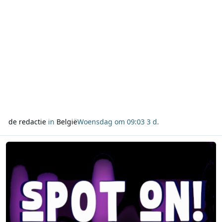
de redactie
in
België
Woensdag om 09:03
3 d.
Lees meer over VRT, DPG Media, Mediahuis en Play Media maken 