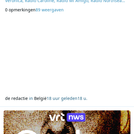
Veronica, Radio Caroline, Radio Mi Amigo, Radio Northsea
International en andere offshorestations. De programmering
0 opmerkingen
89 weergaven
bevat historische uitzendingen, terugblikken en speciale
producties over de periode waarin radio vanaf schepen op
de Noordzee werd gemaakt. Een belangrijk
de redactie
in
België
18 uur geleden
18 u.
Lees meer over VRT NWS belicht de zaak-Dutroux in nieuwe podcas