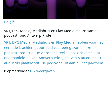
België
VRT, DPG Media, Mediahuis en Play Media maken samen
podcast rond Antwerp Pride
VRT, DPG Media, Mediahuis en Play Media hebben voor het
eerst de krachten gebundeld voor een gezamenlijke
podcastproductie. De vierdelige reeks Spot On! verschijnt
naar aanleiding van Antwerp Pride, dat van 5 tot en met 9
augustus plaatsvindt. De podcast sluit aan bij het jaarthema
Fearless en behandelt onderwerpen als identiteit, liefde,
0 opmerkingen
187 weergaven
angst en jezelf kunnen zijn, met aandacht voor de diversiteit
binnen de LGBTQIA+-gemeenschap. Het uitgangspunt van
Spot On! is eenvoudig. Drie deelnemers neme