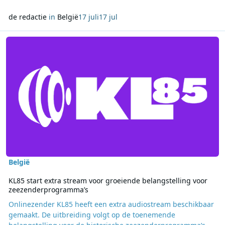
de redactie
in
België
17 juli
17 jul
Lees meer over KL85 start extra stream voor groeiende belangste
België
KL85 start extra stream voor groeiende belangstelling voor
zeezenderprogramma’s
Onlinezender KL85 heeft een extra audiostream beschikbaar
gemaakt. De uitbreiding volgt op de toenemende