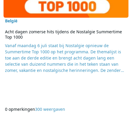
België
Acht dagen zomerse hits tijdens de Nostalgie Summertime
Top 1000
Vanaf maandag 6 juli staat bij Nostalgie opnieuw de
Summertime Top 1000 op het programma. De themalijst is
toe aan de derde editie en brengt acht dagen lang een
selectie van duizend nummers die in het teken staan van
zomer, vakantie en nostalgische herinneringen. De zender
neemt luisteraars mee langs bekende zomerhits uit
verschillende decennia. Daarbij staan nummers centraal die
voor velen verbonden zijn met vakanties, zonnige
bestemmingen en onvergetelijke zomermomenten.
Tegelijkertijd loopt
0 opmerkingen
300 weergaven