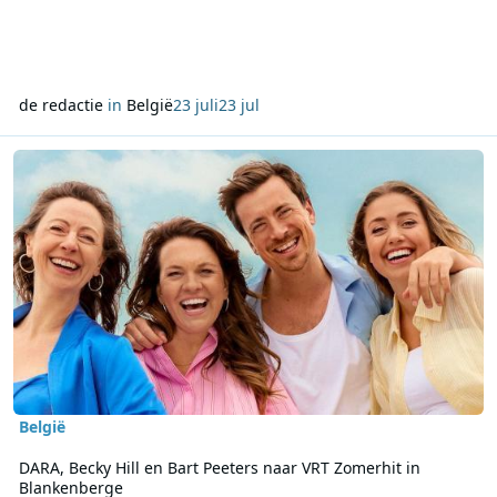
de redactie
in
België
23 juli
23 jul
Lees meer over DARA, Becky Hill en Bart Peeters naar VRT Zomerhi
België
DARA, Becky Hill en Bart Peeters naar VRT Zomerhit in
Blankenberge