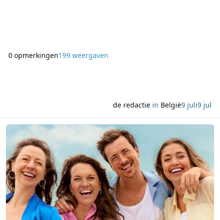
VRT 1 en VRT MAX. In de eerste show, die op zaterdag 1
augustus wordt uitgezonden, staan Judith met I’d love to be
in love, K3 met De zomer van Oya Lélé, Metejoor met
Nooduitgang, Milk Inc. met Medicine en Stan Van Samang
0 opmerkingen
199 weergaven
de redactie
in
België
9 juli
9 jul
Lees meer over Twintig genomineerden bekend voor VRT Zomerhit