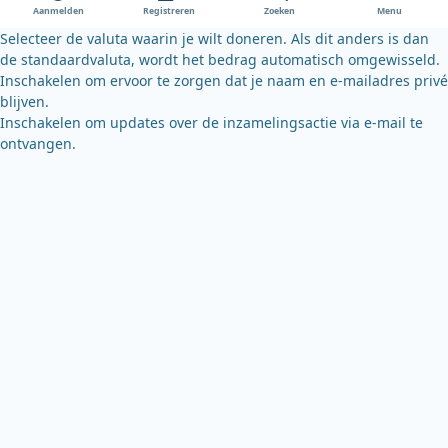
o
e
y
Aanmelden
Registreren
Zoeken
Menu
k
Selecteer de valuta waarin je wilt doneren. Als dit anders is dan
de standaardvaluta, wordt het bedrag automatisch omgewisseld.
Inschakelen om ervoor te zorgen dat je naam en e-mailadres privé
blijven.
Inschakelen om updates over de inzamelingsactie via e-mail te
ontvangen.