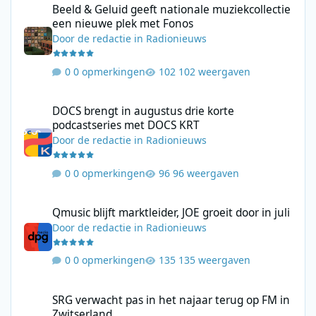
Beeld & Geluid geeft nationale muziekcollectie
een nieuwe plek met Fonos
Door
de redactie
in
Radionieuws
0 opmerkingen
102 weergaven
DOCS brengt in augustus drie korte podcastseries met DOCS KR
DOCS brengt in augustus drie korte
podcastseries met DOCS KRT
Door
de redactie
in
Radionieuws
0 opmerkingen
96 weergaven
Qmusic blijft marktleider, JOE groeit door in juli
Qmusic blijft marktleider, JOE groeit door in juli
Door
de redactie
in
Radionieuws
0 opmerkingen
135 weergaven
SRG verwacht pas in het najaar terug op FM in Zwitserland
SRG verwacht pas in het najaar terug op FM in
Zwitserland