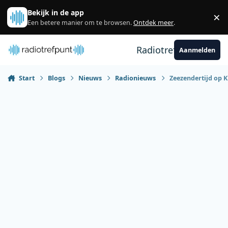
Spring naar bijdragen
Bekijk in de app
×
Sl
Een betere manier om te browsen.
Ontdek meer
.
Radiotrefpunt
Aanmelden
Start
Blogs
Nieuws
Radionieuws
Zeezendertijd op K