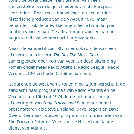
vormt de twaalfdelige reeks die Ron van Veen
samenstelde over de geschiedenis van de Europese
zeezenders. Deze reeks bouwt voort op een eerdere
historische productie van de VVVR uit 1976, maar
behandelt ook de ontwikkelingen die zich na dat jaar
hebben voorgedaan. De afleveringen worden aan het
begin van de zeezendernacht uitgezonden.
Naast de aandacht voor RNI is er ook ruimte voor een
aflevering uit de serie
The Day The Music Died
,
samengesteld door Ron van Veen. In deze uitzending
komen onder meer Radio Atlantis, Radio Seagull, Radio
Veronica, RNI en Radio Caroline aan bod.
Gedurende de week van 8 tot en met 12 juni verschuift de
aandacht naar programma’s van Radio Atlantis en de
Veronica Top 1000 uit 1974. In de ochtenduren zijn
afleveringen van
Snap Crackle and Pop
te horen met
presentatoren als Steve England, Dave Rogers en Dave
Owen. Daarnaast worden programma’s uitgezonden van
Elie Prins en Peter de Vries van de Nederlandstalige
dienst van Atlantis.