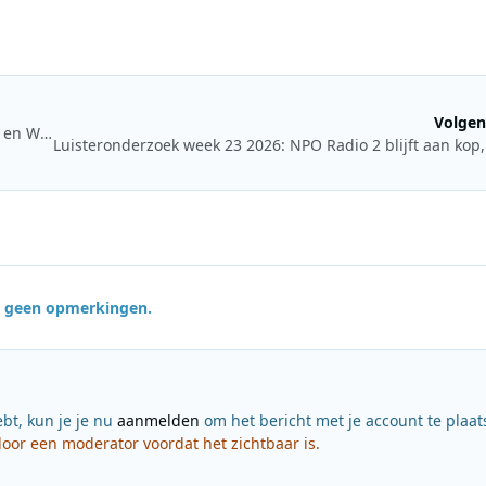
Volgen
JOE zet Oranje in de schijnwerpers met nieuwe themadagen en WK-actie
jn geen opmerkingen.
ebt, kun je je nu
aanmelden
om het bericht met je account te plaat
or een moderator voordat het zichtbaar is.