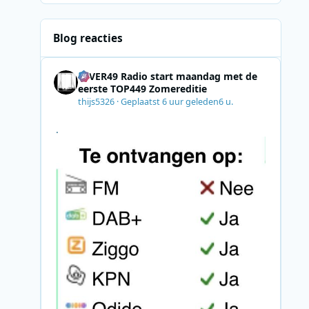
Blog reacties
4EVER49 Radio start maandag met de
eerste TOP449 Zomereditie
thijs5326
·
Geplaatst
6 uur geleden
6 u.
.