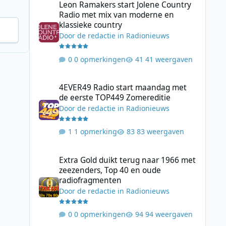
Leon Ramakers start Jolene Country
Radio met mix van moderne en
klassieke country
Door
de redactie
in
Radionieuws
0 opmerkingen
41 weergaven
4EVER49 Radio start maandag met de eerste TOP449 Zome
4EVER49 Radio start maandag met
de eerste TOP449 Zomereditie
Door
de redactie
in
Radionieuws
1 opmerking
83 weergaven
Extra Gold duikt terug naar 1966 met zeezenders, Top 40
Extra Gold duikt terug naar 1966 met
zeezenders, Top 40 en oude
radiofragmenten
Door
de redactie
in
Radionieuws
0 opmerkingen
94 weergaven