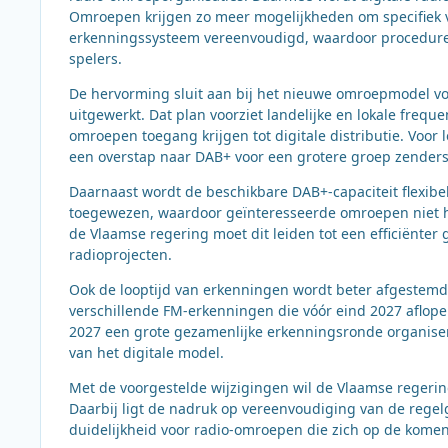
Omroepen krijgen zo meer mogelijkheden om specifiek voo
erkenningssysteem vereenvoudigd, waardoor procedures
spelers.
De hervorming sluit aan bij het nieuwe omroepmodel vo
uitgewerkt. Dat plan voorziet landelijke en lokale frequ
omroepen toegang krijgen tot digitale distributie. Voor
een overstap naar DAB+ voor een grotere groep zenders
Daarnaast wordt de beschikbare DAB+-capaciteit flexibel
toegewezen, waardoor geïnteresseerde omroepen niet h
de Vlaamse regering moet dit leiden tot een efficiënte
radioprojecten.
Ook de looptijd van erkenningen wordt beter afgestemd o
verschillende FM-erkenningen die vóór eind 2027 aflope
2027 een grote gezamenlijke erkenningsronde organiser
van het digitale model.
Met de voorgestelde wijzigingen wil de Vlaamse regerin
Daarbij ligt de nadruk op vereenvoudiging van de rege
duidelijkheid voor radio-omroepen die zich op de komen