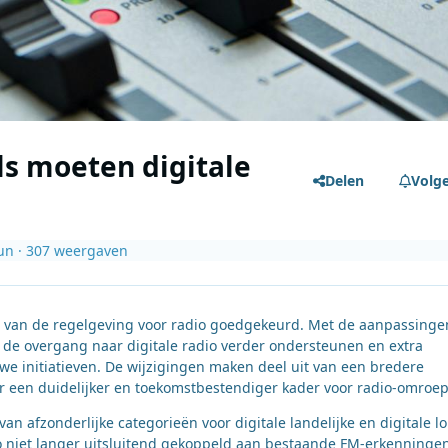
s moeten digitale
Delen
Volg
un
· 307 weergaven
 van de regelgeving voor radio goedgekeurd. Met de aanpassinge
de overgang naar digitale radio verder ondersteunen en extra
we initiatieven. De wijzigingen maken deel uit van een bredere
 een duidelijker en toekomstbestendiger kader voor radio-omroe
an afzonderlijke categorieën voor digitale landelijke en digitale lo
o niet langer uitsluitend gekoppeld aan bestaande FM-erkenningen