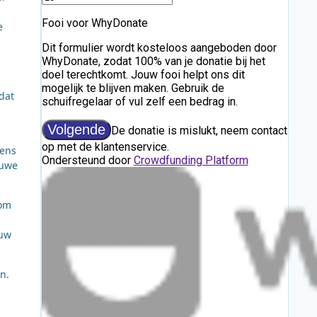
e
dat
gens
euwe
 om
ouw
n.