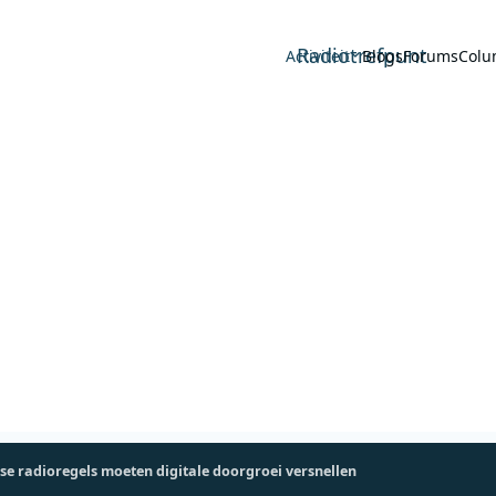
Radiotrefpunt
Activiteit
Blogs
Forums
Colu
e radioregels moeten digitale doorgroei versnellen