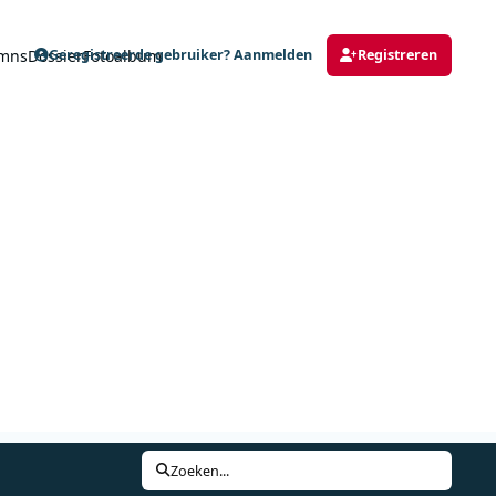
mns
Dossier
Fotoalbum
Geregistreerde gebruiker? Aanmelden
Registreren
Zoeken...