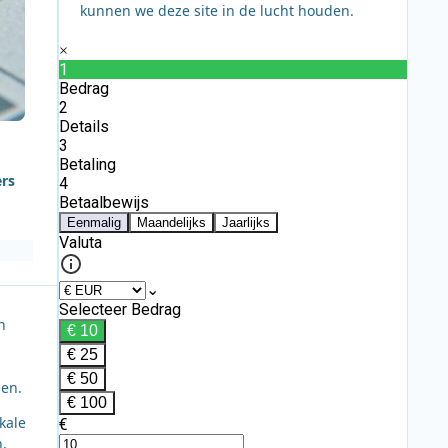
kunnen we deze site in de lucht houden.
ers
n
pen.
kale
.