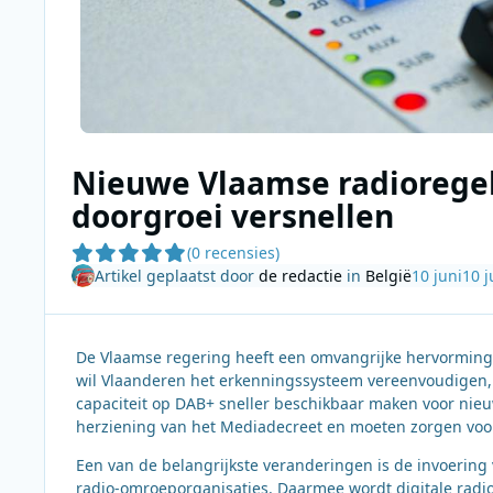
Nieuwe Vlaamse radioregel
doorgroei versnellen
(0 recensies)
Artikel geplaatst door
de redactie
in
België
10 juni
10 j
De Vlaamse regering heeft een omvangrijke hervorming
wil Vlaanderen het erkenningssysteem vereenvoudigen, 
capaciteit op DAB+ sneller beschikbaar maken voor nieu
herziening van het Mediadecreet en moeten zorgen voor
Een van de belangrijkste veranderingen is de invoering v
radio-omroeporganisaties. Daarmee wordt digitale radi