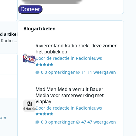
Blogartikelen
d artikel
Rivierenland Radio zoekt deze zomer het publiek op
Luisteronderzoek week 23 2026: NPO Radio 2 blijft aan kop, Radio 538 stijgt naar derde plaats
Rivierenland Radio zoekt deze zomer
het publiek op
Door
de redactie
in
Radionieuws
0 opmerkingen
11 weergaven
Mad Men Media verruilt Bauer Media voor samenwerking 
Mad Men Media verruilt Bauer
Media voor samenwerking met
Viaplay
Door
de redactie
in
Radionieuws
sen.
0 opmerkingen
47 weergaven
Leon Ramakers start Jolene Country Radio met mix van mo