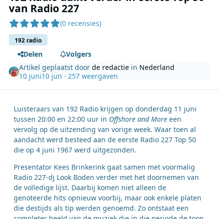
van Radio 227
(0 recensies)
192 radio
Delen
Volgers
Artikel geplaatst door
de redactie
in
Nederland
10 juni
10 jun
· 257 weergaven
Luisteraars van 192 Radio krijgen op donderdag 11 juni
tussen 20:00 en 22:00 uur in
Offshore and More
een
vervolg op de uitzending van vorige week. Waar toen al
aandacht werd besteed aan de eerste Radio 227 Top 50
die op 4 juni 1967 werd uitgezonden.
Presentator Kees Brinkerink gaat samen met voormalig
Radio 227-dj Look Boden verder met het doornemen van
de volledige lijst. Daarbij komen niet alleen de
genoteerde hits opnieuw voorbij, maar ook enkele platen
die destijds als tip werden genoemd. Zo ontstaat een
completer beeld van de muziek die in die periode de toon