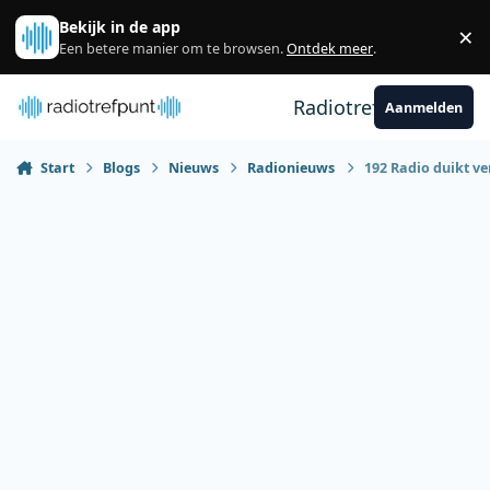
Spring naar bijdragen
Bekijk in de app
×
Sl
Een betere manier om te browsen.
Ontdek meer
.
Radiotrefpunt
Aanmelden
Start
Blogs
Nieuws
Radionieuws
192 Radio duikt ve