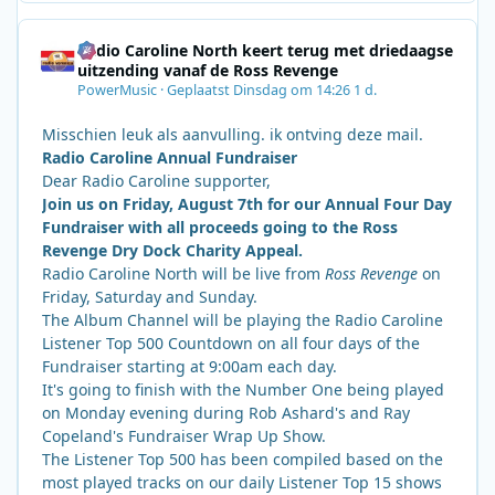
Radio Caroline North keert terug met driedaagse
uitzending vanaf de Ross Revenge
PowerMusic
·
Geplaatst
Dinsdag om 14:26
1 d.
Misschien leuk als aanvulling. ik ontving deze mail.
Radio Caroline Annual Fundraiser
Dear Radio Caroline supporter,
Join us on Friday, August 7th for our Annual Four Day
Fundraiser with all proceeds going to the Ross
Revenge Dry Dock Charity Appeal.
Radio Caroline North will be live from
Ross Revenge
on
Friday, Saturday and Sunday.
The Album Channel will be playing the Radio Caroline
Listener Top 500 Countdown on all four days of the
Fundraiser starting at 9:00am each day.
It's going to finish with the Number One being played
on Monday evening during Rob Ashard's and Ray
Copeland's Fundraiser Wrap Up Show.
The Listener Top 500 has been compiled based on the
most played tracks on our daily Listener Top 15 shows