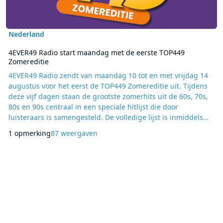
Nederland
4EVER49 Radio start maandag met de eerste TOP449
Zomereditie
4EVER49 Radio zendt van maandag 10 tot en met vrijdag 14
augustus voor het eerst de TOP449 Zomereditie uit. Tijdens
deze vijf dagen staan de grootste zomerhits uit de 60s, 70s,
80s en 90s centraal in een speciale hitlijst die door
luisteraars is samengesteld. De volledige lijst is inmiddels
bekendgemaakt, maar de hoogste positie blijft nog geheim.
1 opmerking
87 weergaven
Luisteraars kunnen tot en met donderdag 13 augustus om
20:00 uur voorspellen welke zomerklassieker uiteindelijk de
nummer 1-positie behaalt. Wie de j