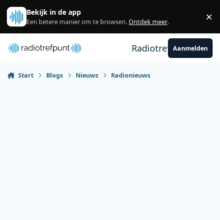
Spring naar bijdragen
Bekijk in de app
×
Sl
Een betere manier om te browsen.
Ontdek meer
.
Radiotrefpunt
Aanmelden
Start
Blogs
Nieuws
Radionieuws