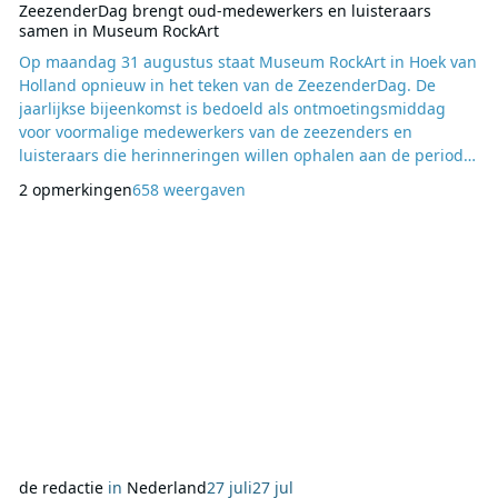
ZeezenderDag brengt oud-medewerkers en luisteraars
samen in Museum RockArt
Op maandag 31 augustus staat Museum RockArt in Hoek van
Holland opnieuw in het teken van de ZeezenderDag. De
jaarlijkse bijeenkomst is bedoeld als ontmoetingsmiddag
voor voormalige medewerkers van de zeezenders en
luisteraars die herinneringen willen ophalen aan de periode
van de radiozenders op zee. De datum is niet toevallig
2 opmerkingen
658 weergaven
gekozen, want op 31 augustus is het precies 52 jaar geleden
dat de Nederlandse zeezenders hun uitzendingen moesten
beëindigen. Museumdirecteur Jaap Schut verwacht ook dit
de redactie
in
Nederland
27 juli
27 jul