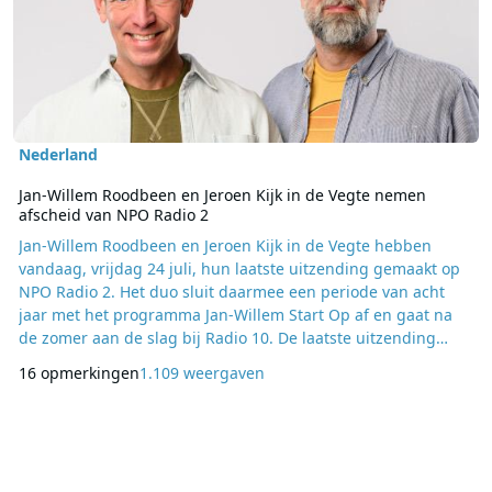
Nederland
Jan-Willem Roodbeen en Jeroen Kijk in de Vegte nemen
afscheid van NPO Radio 2
Jan-Willem Roodbeen en Jeroen Kijk in de Vegte hebben
vandaag, vrijdag 24 juli, hun laatste uitzending gemaakt op
NPO Radio 2. Het duo sluit daarmee een periode van acht
jaar met het programma Jan-Willem Start Op af en gaat na
de zomer aan de slag bij Radio 10. De laatste uitzending
werd niet vanuit de studio in Hilversum gemaakt, maar
16 opmerkingen
1.109 weergaven
tijdens de Nijmeegse Vierdaagse. Tijdens de uitzending
waren er regelmatig problemen met de verbinding doordat
het mobiele netwerk rond het evenement zwaar werd