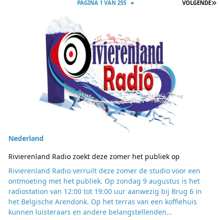
L
PAGINA 1 VAN 255
VOLGENDE
Lees meer over Rivierenland Radio zoekt deze zomer het publiek o
Nederland
Rivierenland Radio zoekt deze zomer het publiek op
Rivierenland Radio verruilt deze zomer de studio voor een
ontmoeting met het publiek. Op zondag 9 augustus is het
radiostation van 12:00 tot 19:00 uur aanwezig bij Brug 6 in
het Belgische Arendonk. Op het terras van een koffiehuis
kunnen luisteraars en andere belangstellenden