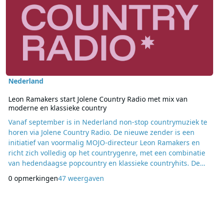
Nederland
Leon Ramakers start Jolene Country Radio met mix van
moderne en klassieke country
Vanaf september is in Nederland non-stop countrymuziek te
horen via Jolene Country Radio. De nieuwe zender is een
initiatief van voormalig MOJO-directeur Leon Ramakers en
richt zich volledig op het countrygenre, met een combinatie
van hedendaagse popcountry en klassieke countryhits. De
officiële start van Jolene Country Radio vindt op 19
0 opmerkingen
47 weergaven
september plaats in Poppodium 013 in Tilburg, voorafgaand
aan het concert van de Amerikaanse countryartiest Megan
Moroney. Op het station wordt een mix gedra