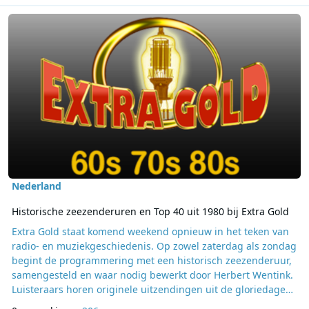
Lees meer over Historische zeezenderuren en Top 40 uit 1980 bij E
Nederland
Historische zeezenderuren en Top 40 uit 1980 bij Extra Gold
Extra Gold staat komend weekend opnieuw in het teken van
radio- en muziekgeschiedenis. Op zowel zaterdag als zondag
begint de programmering met een historisch zeezenderuur,
samengesteld en waar nodig bewerkt door Herbert Wentink.
Luisteraars horen originele uitzendingen uit de gloriedagen
van de offshore-radio, aangevuld met de vertrouwde