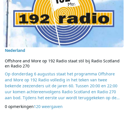
Nederland
Offshore and More op 192 Radio staat stil bij Radio Scotland
en Radio 270
Op donderdag 6 augustus staat het programma Offshore
and More op 192 Radio volledig in het teken van twee
bekende zeezenders uit de jaren 60. Tussen 20:00 en 22:00
uur komen achtereenvolgens Radio Scotland en Radio 270
aan bod. Tijdens het eerste uur wordt teruggekeken op de
geschiedenis van Radio Scotland. Deze zeezender was
0 opmerkingen
120 weergaven
destijds in het noordwesten van Nederland goed te
ontvangen en wist ook buiten het Verenigd Koninkrijk een
groep luisteraars op te bouwen. Het tweede uur is gewijd