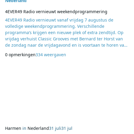
Nederland
4EVER49 Radio vernieuwt weekendprogrammering
4EVER49 Radio vernieuwt vanaf vrijdag 7 augustus de
volledige weekendprogrammering. Verschillende
programma’s krijgen een nieuwe plek of extra zendtijd. Op
vrijdag verhuist Classic Grooves met Bernard ter Horst van
de zondag naar de vrijdagavond en is voortaan te horen van
19.00 tot 21.00 uur. Op zaterdag wordt Club 4EVER49 met
0 opmerkingen
334 weergaven
Klaas van het Hof een uur langer en loopt nu eveneens van
19.00 tot 21.00 uur, waarna In The Mix met DJ Groove Monkey
doorschuift naar 21.00 tot 22.00 uur. Op zondag krij
Harmen
in
Nederland
31 juli
31 jul