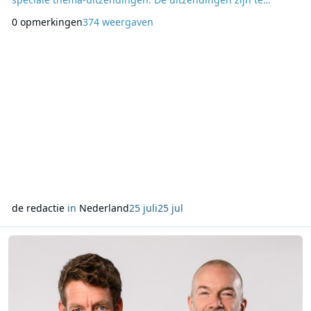
beluisteren van 21:00 tot 23:00 uur Nederlandse tijd. In
0 opmerkingen
374 weergaven
tegenstelling tot de gebruikelijke programmering staat
Summer Splash volledig in het teken van
themaprogramma’s. Tijdens de drie uitzendavonden brengt
FRS-Holland in to
de redactie
in
Nederland
25 juli
25 jul
Lees meer over Jan-Willem Roodbeen en Jeroen Kijk in de Vegte n