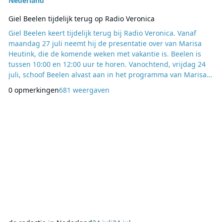
Nederland
Giel Beelen tijdelijk terug op Radio Veronica
Giel Beelen keert tijdelijk terug bij Radio Veronica. Vanaf
maandag 27 juli neemt hij de presentatie over van Marisa
Heutink, die de komende weken met vakantie is. Beelen is
tussen 10:00 en 12:00 uur te horen. Vanochtend, vrijdag 24
juli, schoof Beelen alvast aan in het programma van Marisa
Heutink om kennis te maken met de luisteraars. Daarmee
0 opmerkingen
681 weergaven
werd vooruitgelopen op zijn tijdelijke terugkeer achter de
microfoon. Voor Beelen is het een terugkeer naar een station
waar hij eerder al actief was.