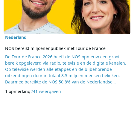
Nederland
NOS bereikt miljoenenpubliek met Tour de France
De Tour de France 2026 heeft de NOS opnieuw een groot
bereik opgeleverd via radio, televisie en de digitale kanalen.
Op televisie werden alle etappes en de bijbehorende
uitzendingen door in totaal 8,5 miljoen mensen bekeken.
Daarmee bereikte de NOS 50,8% van de Nederlandse
bevolking. De definitieve kijkcijfers, waarin ook uitgesteld en
1 opmerking
241 weergaven
online kijken zijn verwerkt, worden op een later moment
bekendgemaakt. NOS Radio Tour de France Ook via NPO
Radio 1 werd de Tour intensief gevolgd. De uitzending