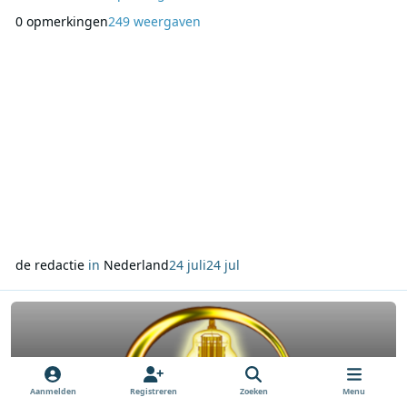
kennis kunnen testen met actuele onderwerpen. De quiz is
0 opmerkingen
249 weergaven
opgezet als audionieuwsquiz en kan met geluid worden
gespeeld, bijvoorbeeld onderweg of tijdens het autorijden.
Wie liever sneller speelt, kan ervoor kiezen de a
de redactie
in
Nederland
24 juli
24 jul
Lees meer over Extra Gold brengt zeezenderuren en historische To
Aanmelden
Registreren
Zoeken
Menu