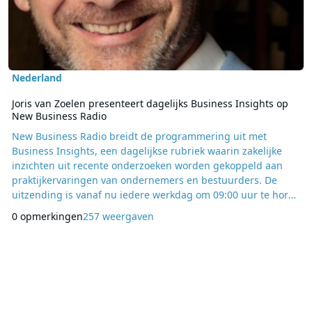
Nederland
Joris van Zoelen presenteert dagelijks Business Insights op
New Business Radio
New Business Radio breidt de programmering uit met
Business Insights, een dagelijkse rubriek waarin zakelijke
inzichten uit recente onderzoeken worden gekoppeld aan
praktijkervaringen van ondernemers en bestuurders. De
uitzending is vanaf nu iedere werkdag om 09:00 uur te horen
en richt zich op ondernemers die op zoek zijn naar
0 opmerkingen
257 weergaven
toepasbare ideeën voor hun eigen organisatie. Presentator
Joris van Zoelen bespreekt elke ochtend één centraal
businessinzicht dat is gebaseerd op actueel onderzoek naar