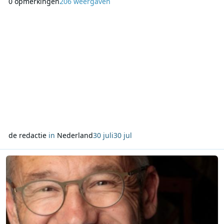
0 opmerkingen
206 weergaven
programma’s waarin muziek, jingles, commercials en
historische fragmenten centraal staan. Op zaterdag van
09:00 tot 10:00 uur is een uitzending van 1 augustus
de redactie
in
Nederland
30 juli
30 jul
Lees meer over Joris van Zoelen presenteert dagelijks Business I