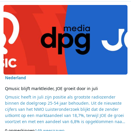
Lees meer over Qmusic blijft marktleider, JOE groeit door in juli
Nederland
Qmusic blijft marktleider, JOE groeit door in juli
Qmusic heeft in juli zijn positie als grootste radiozender
binnen de doelgroep 25-54 jaar behouden. Uit de nieuwste
cijfers van het NMO Luisteronderzoek blijkt dat de zender
uitkomt op een marktaandeel van 18,7%, terwijl JOE de groei
voortzet en met een aandeel van 6,8% is opgeklommen naar
de vierde positie. Gezamenlijk behalen de radiozenders van
0 opmerkingen
149 weergaven