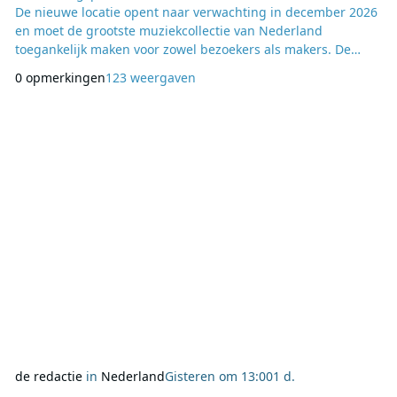
De nieuwe locatie opent naar verwachting in december 2026
en moet de grootste muziekcollectie van Nederland
toegankelijk maken voor zowel bezoekers als makers. De
verbouwing van de publieksruimte is inmiddels begonnen.
0 opmerkingen
123 weergaven
In Fonos wordt een omvangrijke collectie van meer dan 1,5
miljoen fysieke geluidsdragers ondergebracht, goed voor
ruim 14 kilometer aan platen en cd’s. Bezoekers
de redactie
in
Nederland
Gisteren om 13:00
1 d.