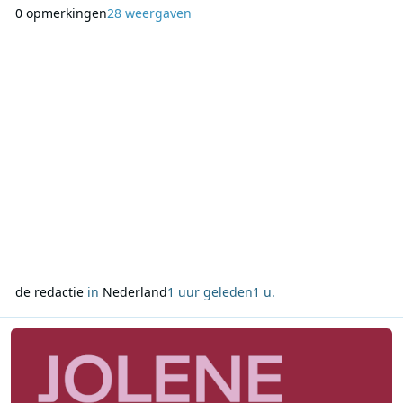
kennismaken met de medewerkers en presentatoren van het
0 opmerkingen
28 weergaven
station en meer te weten komen over de dagelijkse
werkzaamheden achter de schermen. De bijeenkomst staat
in het teken van persoonlijk contact. Bezoekers krijgen de ge
de redactie
in
Nederland
1 uur geleden
1 u.
Lees meer over Leon Ramakers start Jolene Country Radio met mix