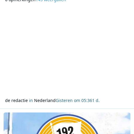
DPG Media een marktaandeel van 30,7%. Qmusic bereikte in
juli ruim 7,5 miljoen luisteraars van 13 jaar en ouder. Dat zijn
er meer dan in dezelfde maa
de redactie
in
Nederland
Gisteren om 05:36
1 d.
Lees meer over Offshore and More op 192 Radio staat stil bij Radi