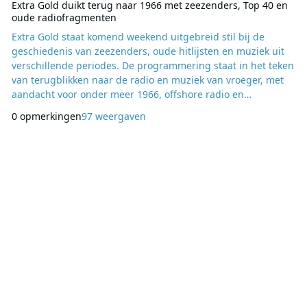
Extra Gold duikt terug naar 1966 met zeezenders, Top 40 en
oude radiofragmenten
Extra Gold staat komend weekend uitgebreid stil bij de
geschiedenis van zeezenders, oude hitlijsten en muziek uit
verschillende periodes. De programmering staat in het teken
van terugblikken naar de radio en muziek van vroeger, met
aandacht voor onder meer 1966, offshore radio en
historische muzieklijsten. Op zaterdag en zondag begint de
0 opmerkingen
97 weergaven
dag met een zeezenderuur van 09:00 tot 10:00 uur. Deze
programma’s zijn samengesteld door Herbert Wentink, die
de luisteraars meeneemt naar de periode waarin r