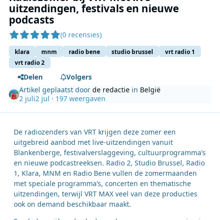
uitzendingen, festivals en nieuwe
podcasts
(0 recensies)
klara
mnm
radio bene
studio brussel
vrt radio 1
vrt radio 2
Delen
Volgers
Artikel geplaatst door
de redactie
in
België
2 juli
2 jul
· 197 weergaven
De radiozenders van VRT krijgen deze zomer een
uitgebreid aanbod met live-uitzendingen vanuit
Blankenberge, festivalverslaggeving, cultuurprogramma’s
en nieuwe podcastreeksen. Radio 2, Studio Brussel, Radio
1, Klara, MNM en Radio Bene vullen de zomermaanden
met speciale programma’s, concerten en thematische
uitzendingen, terwijl VRT MAX veel van deze producties
ook on demand beschikbaar maakt.