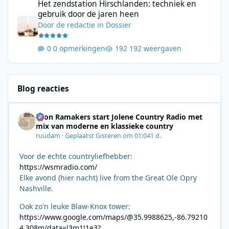
Het zendstation Hirschlanden: techniek en
gebruik door de jaren heen
Door
de redactie
in
Dossier
0 opmerkingen
192 weergaven
Blog reacties
Leon Ramakers start Jolene Country Radio met
mix van moderne en klassieke country
ruudam
·
Geplaatst
Gisteren om 01:04
1 d.
Voor de echte countryliefhebber:
https://wsmradio.com/
Elke avond (hier nacht) live from the Great Ole Opry
Nashville.
Ook zo'n leuke Blaw-Knox tower:
https://www.google.com/maps/@35.9988625,-86.79210
4,308m/data=!3m1!1e3?