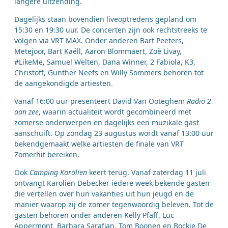
langere uitzending.
Dagelijks staan bovendien liveoptredens gepland om
15:30 en 19:30 uur. De concerten zijn ook rechtstreeks te
volgen via VRT MAX. Onder anderen Bart Peeters,
Metejoor, Bart Kaëll, Aaron Blommaert, Zoë Livay,
#LikeMe, Samuel Welten, Dana Winner, 2 Fabiola, K3,
Christoff, Günther Neefs en Willy Sommers behoren tot
de aangekondigde artiesten.
Vanaf 16:00 uur presenteert David Van Ooteghem
Radio 2
aan zee
, waarin actualiteit wordt gecombineerd met
zomerse onderwerpen en dagelijks een muzikale gast
aanschuift. Op zondag 23 augustus wordt vanaf 13:00 uur
bekendgemaakt welke artiesten de finale van VRT
Zomerhit bereiken.
Ook
Camping Karolien
keert terug. Vanaf zaterdag 11 juli
ontvangt Karolien Debecker iedere week bekende gasten
die vertellen over hun vakanties uit hun jeugd en de
manier waarop zij de zomer tegenwoordig beleven. Tot de
gasten behoren onder anderen Kelly Pfaff, Luc
Appermont, Barbara Sarafian, Tom Boonen en Bockie De