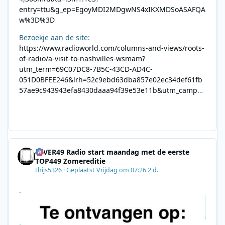
entry=ttu&g_ep=EgoyMDI2MDgwNS4xIKXMDSoASAFQA
w%3D%3D
Bezoekje aan de site:
https://www.radioworld.com/columns-and-views/roots-
of-radio/a-visit-to-nashvilles-wsmam?
utm_term=69C07DC8-7B5C-43CD-AD4C-
051D0BFEE246&lrh=52c9ebd63dba857e02ec34def61fb
57ae9c943943efa8430daaa94f39e53e11b&utm_campai
gn=0028F35E-226C-4B60-AC88-
AB2831C8A639&utm_medium=email&utm_content=492
E7A06-2B42-4737-B74D-
8F09201A140D&utm_source=SmartBrief
4EVER49 Radio start maandag met de eerste
TOP449 Zomereditie
thijs5326
·
Geplaatst
Vrijdag om 07:26
2 d.
.