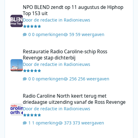
NPO BLEND zendt op 11 augustus de Hiphop Top 153 uit
NPO BLEND zendt op 11 augustus de Hiphop
Top 153 uit
Door
de redactie
in
Radionieuws
0 opmerkingen
59 weergaven
Restauratie Radio Caroline-schip Ross Revenge stap dichterbij
Restauratie Radio Caroline-schip Ross
Revenge stap dichterbij
Door
de redactie
in
Radionieuws
0 opmerkingen
256 weergaven
Radio Caroline North keert terug met driedaagse uitzending va
Radio Caroline North keert terug met
driedaagse uitzending vanaf de Ross Revenge
Door
de redactie
in
Radionieuws
1 opmerking
373 weergaven
Het zendstation Hirschlanden: techniek en gebruik door de jar