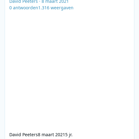
David Peeters
·
8 maart 2021
0
antwoorden
1.316
weergaven
David Peeters
8 maart 2021
5 jr.