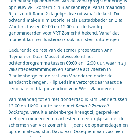
Een belangrijk onderdeel van de zomerprogrammering is
opnieuw VRT Zomerhit in Blankenberge. Vanaf maandag
6 juli zendt Radio 2 dagelijks live uit vanaf de kust. Die
ochtend maken Kim Debrie, Niels Destadsbader en Zita
Wauters tussen 09:00 en 12:00 uur de twintig
genomineerden voor VRT Zomerhit bekend. Vanaf dat
moment kunnen luisteraars ook hun stem uitbrengen.
Gedurende de rest van de zomer presenteren Ann
Reymen en Daan Masset afwisselend het
ochtendprogramma tussen 09:00 en 12:00 uur, waarin zij
vakantiebestemmingen en zomerse activiteiten in
Blankenberge en de rest van Vlaanderen onder de
aandacht brengen. Filip Ledaine verzorgt daarnaast de
regionale middaguitzending voor West-Vlaanderen.
Van maandag tot en met donderdag is Kim Debrie tussen
13:00 en 16:00 uur te horen met
Radio 2 Zomerhit
backstage
. Vanuit Blankenberge brengt zij gesprekken
met genomineerden en artiesten en een kijkje achter de
schermen van VRT Zomerhit. Tijdens de opnamedagen en
op de finaledag sluit David Van Ooteghem aan voor een