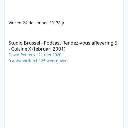
Vincent
24 december 2017
8 jr.
Studio Brussel - Podcast Rendez-vous aflevering 5 - Cuisine X (f
Studio Brussel - Podcast Rendez-vous aflevering 5
- Cuisine X (februari 2001)
David Peeters
·
21 mei 2020
0
antwoorden
1.125
weergaven