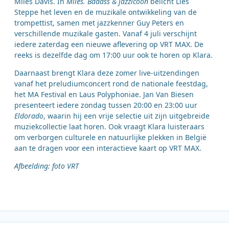
Miles Davis. In
Miles. Badass & jazzicoon
belicht Lies
Steppe het leven en de muzikale ontwikkeling van de
trompettist, samen met jazzkenner Guy Peters en
verschillende muzikale gasten. Vanaf 4 juli verschijnt
iedere zaterdag een nieuwe aflevering op VRT MAX. De
reeks is dezelfde dag om 17:00 uur ook te horen op Klara.
Daarnaast brengt Klara deze zomer live-uitzendingen
vanaf het preludiumconcert rond de nationale feestdag,
het MA Festival en Laus Polyphoniae. Jan Van Biesen
presenteert iedere zondag tussen 20:00 en 23:00 uur
Eldorado
, waarin hij een vrije selectie uit zijn uitgebreide
muziekcollectie laat horen. Ook vraagt Klara luisteraars
om verborgen culturele en natuurlijke plekken in België
aan te dragen voor een interactieve kaart op VRT MAX.
Afbeelding: foto VRT