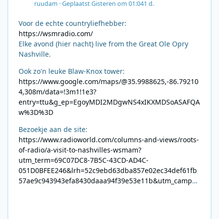
ruudam
·
Geplaatst
Gisteren om 01:04
1 d.
Voor de echte countryliefhebber:
https://wsmradio.com/
Elke avond (hier nacht) live from the Great Ole Opry
Nashville.
Ook zo'n leuke Blaw-Knox tower:
https://www.google.com/maps/@35.9988625,-86.79210
4,308m/data=!3m1!1e3?
entry=ttu&g_ep=EgoyMDI2MDgwNS4xIKXMDSoASAFQA
w%3D%3D
Bezoekje aan de site:
https://www.radioworld.com/columns-and-views/roots-
of-radio/a-visit-to-nashvilles-wsmam?
utm_term=69C07DC8-7B5C-43CD-AD4C-
051D0BFEE246&lrh=52c9ebd63dba857e02ec34def61fb
57ae9c943943efa8430daaa94f39e53e11b&utm_campai
gn=0028F35E-226C-4B60-AC88-
AB2831C8A639&utm_medium=email&utm_content=492
E7A06-2B42-4737-B74D-