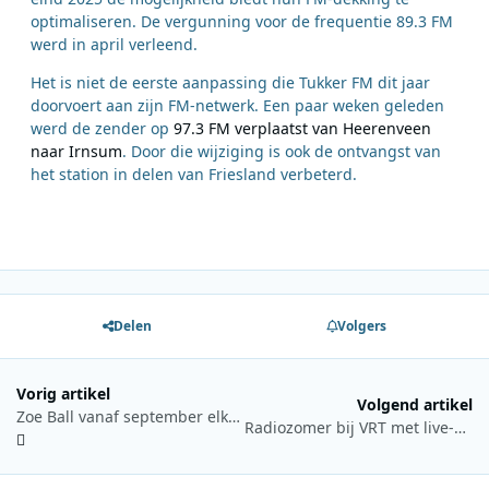
optimaliseren. De vergunning voor de frequentie 89.3 FM
werd in april verleend.
Het is niet de eerste aanpassing die Tukker FM dit jaar
doorvoert aan zijn FM-netwerk. Een paar weken geleden
werd de zender op
97.3 FM verplaatst van Heerenveen
naar Irnsum
. Door die wijziging is ook de ontvangst van
het station in delen van Friesland verbeterd.
Delen
Volgers
Vorig artikel
Volgend artikel
Zoe Ball vanaf september elke middag te horen op Greatest Hits Radio
Radiozomer bij VRT met live-uitzendingen, festivals en nieuwe podcasts