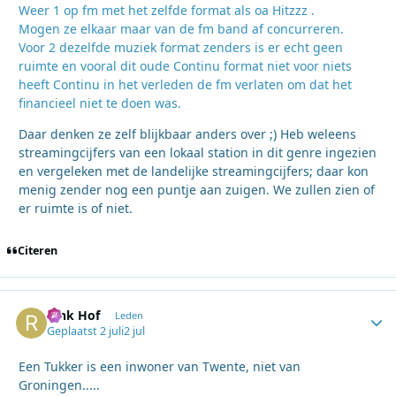
Weer 1 op fm met het zelfde format als oa Hitzzz .
Mogen ze elkaar maar van de fm band af concurreren.
Voor 2 dezelfde muziek format zenders is er echt geen
ruimte en vooral dit oude Continu format niet voor niets
heeft Continu in het verleden de fm verlaten om dat het
financieel niet te doen was.
Daar denken ze zelf blijkbaar anders over ;) Heb weleens
streamingcijfers van een lokaal station in dit genre ingezien
en vergeleken met de landelijke streamingcijfers; daar kon
menig zender nog een puntje aan zuigen. We zullen zien of
er ruimte is of niet.
Citeren
Rink Hof
Autho
Leden
Geplaatst
2 juli
2 jul
Een Tukker is een inwoner van Twente, niet van
Groningen.....