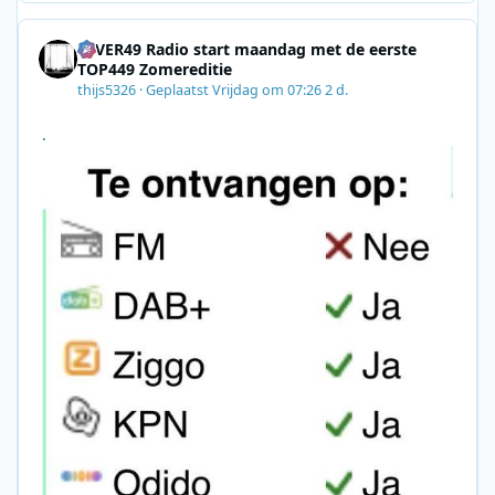
8F09201A140D&utm_source=SmartBrief
4EVER49 Radio start maandag met de eerste
TOP449 Zomereditie
thijs5326
·
Geplaatst
Vrijdag om 07:26
2 d.
.