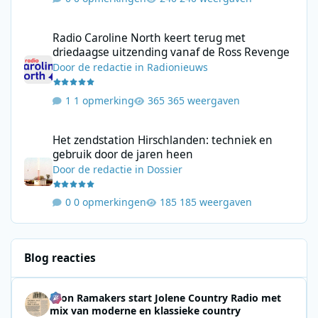
Radio Caroline North keert terug met driedaagse uitzending va
Radio Caroline North keert terug met
driedaagse uitzending vanaf de Ross Revenge
Door
de redactie
in
Radionieuws
1 opmerking
365 weergaven
Het zendstation Hirschlanden: techniek en gebruik door de jar
Het zendstation Hirschlanden: techniek en
gebruik door de jaren heen
Door
de redactie
in
Dossier
0 opmerkingen
185 weergaven
Blog reacties
Leon Ramakers start Jolene Country Radio met
mix van moderne en klassieke country