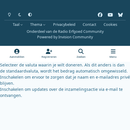
Heldere modus
Donkere modus
Systeemvoorkeur
f
y
b
a
o
l
Taal
Thema
Privacybeleid
Contact
Cookies
c
u
u
Onderdeel van de Radio Erfgoed Community
e
t
e
Powered by
Invision Community
b
u
s
o
b
k
o
e
y
Aanmelden
Registreren
Zoeken
Menu
k
Selecteer de valuta waarin je wilt doneren. Als dit anders is dan
de standaardvaluta, wordt het bedrag automatisch omgewisseld.
Inschakelen om ervoor te zorgen dat je naam en e-mailadres privé
blijven.
Inschakelen om updates over de inzamelingsactie via e-mail te
ontvangen.