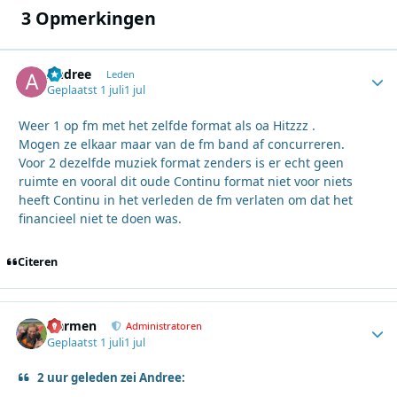
3 Opmerkingen
Andree
Autho
Leden
Geplaatst
1 juli
1 jul
Weer 1 op fm met het zelfde format als oa Hitzzz .
Mogen ze elkaar maar van de fm band af concurreren.
Voor 2 dezelfde muziek format zenders is er echt geen
ruimte en vooral dit oude Continu format niet voor niets
heeft Continu in het verleden de fm verlaten om dat het
financieel niet te doen was.
Citeren
Harmen
Autho
Administratoren
Geplaatst
1 juli
1 jul
2 uur geleden zei Andree: