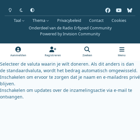
Heldere modus
Donkere modus
Systeemvoorkeur
f
y
b
a
o
l
Taal
Thema
Privacybeleid
Contact
Cookies
c
u
u
Onderdeel van de Radio Erfgoed Community
e
t
e
Powered by
Invision Community
b
u
s
o
b
k
o
e
y
Aanmelden
Registreren
Zoeken
Menu
k
Selecteer de valuta waarin je wilt doneren. Als dit anders is dan
de standaardvaluta, wordt het bedrag automatisch omgewisseld.
Inschakelen om ervoor te zorgen dat je naam en e-mailadres privé
blijven.
Inschakelen om updates over de inzamelingsactie via e-mail te
ontvangen.