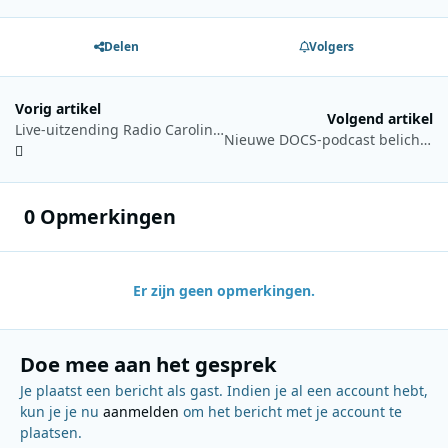
Delen
Volgers
Vorig artikel
Volgend artikel
Live-uitzending Radio Caroline North op 11 en 12 juli vanaf de Ross Revenge
Nieuwe DOCS-podcast belicht keuze voor dienstplicht in Finland
0 Opmerkingen
Er zijn geen opmerkingen.
Doe mee aan het gesprek
Je plaatst een bericht als gast. Indien je al een account hebt,
kun je je nu
aanmelden
om het bericht met je account te
plaatsen.