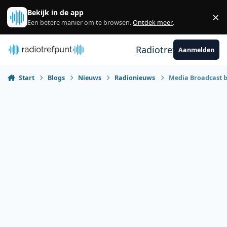
Spring naar bijdragen
Bekijk in de app
×
Sl
Een betere manier om te browsen.
Ontdek meer
.
Radiotrefpunt
Aanmelden
Start
Blogs
Nieuws
Radionieuws
Media Broadcast b