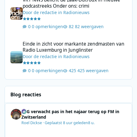
podcastreeks Onder ons: crimi
Door
de redactie
in
Radionieuws
0 opmerkingen
82 weergaven
Einde in zicht voor markante zendmasten van Radio Luxemburg i
Einde in zicht voor markante zendmasten van
Radio Luxemburg in Junglinster
Door
de redactie
in
Radionieuws
0 opmerkingen
425 weergaven
Blog reacties
SRG verwacht pas in het najaar terug op FM in
Zwitserland
Roel Dickse
·
Geplaatst
8 uur geleden
8 u.