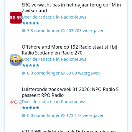
SRG verwacht pas in het najaar terug op FM in
Zwitserland
Door
de redactie
in
Radionieuws
3 opmerkingen
203 weergaven
Offshore and More op 192 Radio staat stil bij Radio Scotland en
Offshore and More op 192 Radio staat stil bij
Radio Scotland en Radio 270
Door
de redactie
in
Radionieuws
0 opmerkingen
89 weergaven
Luisteronderzoek week 31 2026: NPO Radio 5 passeert RPO Radi
Luisteronderzoek week 31 2026: NPO Radio 5
passeert RPO Radio
Door
de redactie
in
Radionieuws
0 opmerkingen
173 weergaven
VRT NWS belicht de zaak-Dutroux in nieuwe podcastreeks Onder
VRT NWS belicht de zaak-Dutroux in nieuwe