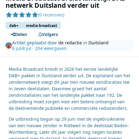
netwerk Duitsland verder uit
(0 recensies)
dab+
media broadcast
Delen
Volgers
Artikel geplaatst door
de redactie
in
Duitsland
8 juli
8 jul
· 204 weergaven
Media Broadcast breidt in 2026 het eerste landelijke
DAB+-pakket in Duitsland verder uit. De exploitant van het
zendernetwerk voegt dit jaar tien nieuwe zendlocaties toe
in zeven deelstaten. Daarmee groeit het aantal
zendinstallaties van het landelijke pakket naar 192. De
uitbreiding moet zorgen voor een betere ontvangst van
de deelnemende publieke en commerciële radiozenders.
De uitbreiding begon op 29 juni met de ingebruikname
van een nieuwe zender in Rottweil in de deelstaat Baden-
Württemberg. Later dit jaar volgen nog negen locaties
verspreid over Duitsland. In dezelfde deelstaat komen