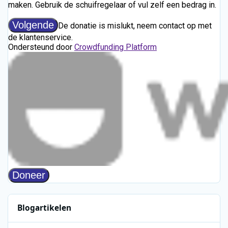
Blogartikelen
SRG verwacht pas in het najaar terug op FM in Zwitserland