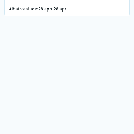
Albatrosstudio
28 april
28 apr