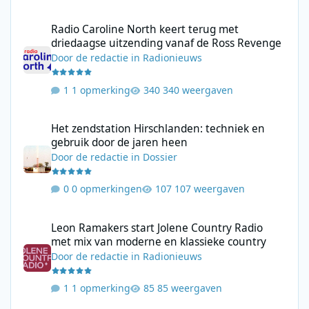
Radio Caroline North keert terug met driedaagse uitzending va
Radio Caroline North keert terug met
driedaagse uitzending vanaf de Ross Revenge
Door
de redactie
in
Radionieuws
1 opmerking
340 weergaven
Het zendstation Hirschlanden: techniek en gebruik door de jar
Het zendstation Hirschlanden: techniek en
gebruik door de jaren heen
Door
de redactie
in
Dossier
0 opmerkingen
107 weergaven
Leon Ramakers start Jolene Country Radio met mix van moderne 
Leon Ramakers start Jolene Country Radio
met mix van moderne en klassieke country
Door
de redactie
in
Radionieuws
1 opmerking
85 weergaven