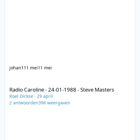
johan1
11 mei
11 mei
Radio Caroline - 24-01-1988 - Steve Masters
Radio Caroline - 24-01-1988 - Steve Masters
Roel Dickse
·
29 april
2
antwoorden
396
weergaven