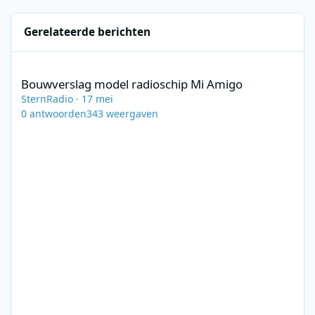
Gerelateerde berichten
Bouwverslag model radioschip Mi Amigo
Bouwverslag model radioschip Mi Amigo
SternRadio
·
17 mei
0
antwoorden
343
weergaven