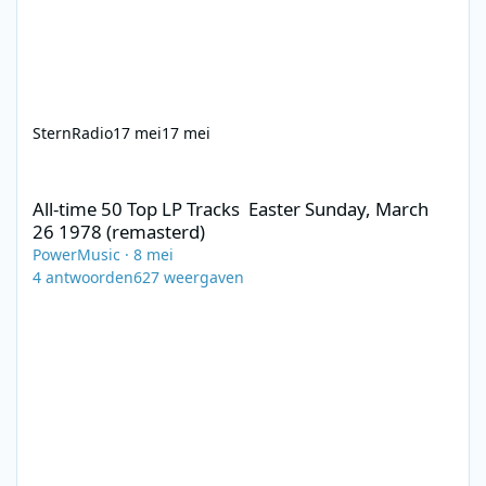
SternRadio
17 mei
17 mei
All-time 50 Top LP Tracks Easter Sunday, March 26 1978 (remast
All-time 50 Top LP Tracks Easter Sunday, March
26 1978 (remasterd)
PowerMusic
·
8 mei
4
antwoorden
627
weergaven