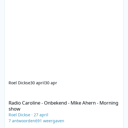
Roel Dickse
30 april
30 apr
Radio Caroline - Onbekend - Mike Ahern - Morning show
Radio Caroline - Onbekend - Mike Ahern - Morning
show
Roel Dickse
·
27 april
7
antwoorden
691
weergaven