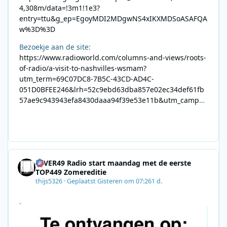
4,308m/data=!3m1!1e3?
entry=ttu&g_ep=EgoyMDI2MDgwNS4xIKXMDSoASAFQA
w%3D%3D
Bezoekje aan de site:
https://www.radioworld.com/columns-and-views/roots-
of-radio/a-visit-to-nashvilles-wsmam?
utm_term=69C07DC8-7B5C-43CD-AD4C-
051D0BFEE246&lrh=52c9ebd63dba857e02ec34def61fb
57ae9c943943efa8430daaa94f39e53e11b&utm_campai
gn=0028F35E-226C-4B60-AC88-
AB2831C8A639&utm_medium=email&utm_content=492
E7A06-2B42-4737-B74D-
8F09201A140D&utm_source=SmartBrief
4EVER49 Radio start maandag met de eerste
TOP449 Zomereditie
thijs5326
·
Geplaatst
Gisteren om 07:26
1 d.
.