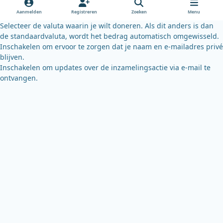
o
e
y
Aanmelden
Registreren
Zoeken
Menu
k
Selecteer de valuta waarin je wilt doneren. Als dit anders is dan
de standaardvaluta, wordt het bedrag automatisch omgewisseld.
Inschakelen om ervoor te zorgen dat je naam en e-mailadres privé
blijven.
Inschakelen om updates over de inzamelingsactie via e-mail te
ontvangen.