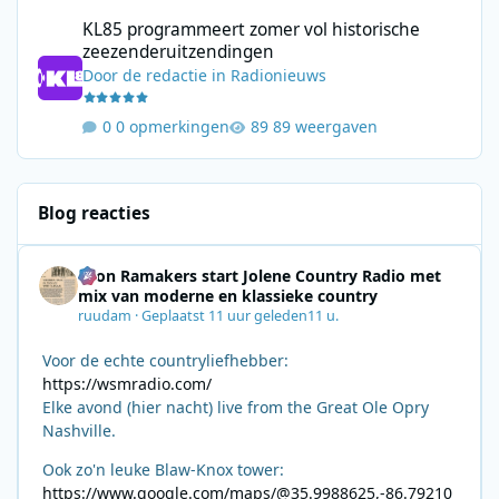
KL85 programmeert zomer vol historische zeezenderuitzending
KL85 programmeert zomer vol historische
zeezenderuitzendingen
Door
de redactie
in
Radionieuws
0 opmerkingen
89 weergaven
Blog reacties
Leon Ramakers start Jolene Country Radio met
mix van moderne en klassieke country
ruudam
·
Geplaatst
11 uur geleden
11 u.
Voor de echte countryliefhebber:
https://wsmradio.com/
Elke avond (hier nacht) live from the Great Ole Opry
Nashville.
Ook zo'n leuke Blaw-Knox tower:
https://www.google.com/maps/@35.9988625,-86.79210