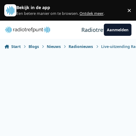
Spring naar bijdragen
Bekijk in de app
×
Sl
Een betere manier om te browsen.
Ontdek meer
.
Radiotrefpunt
Aanmelden
Start
Blogs
Nieuws
Radionieuws
Live-uitzending Ra