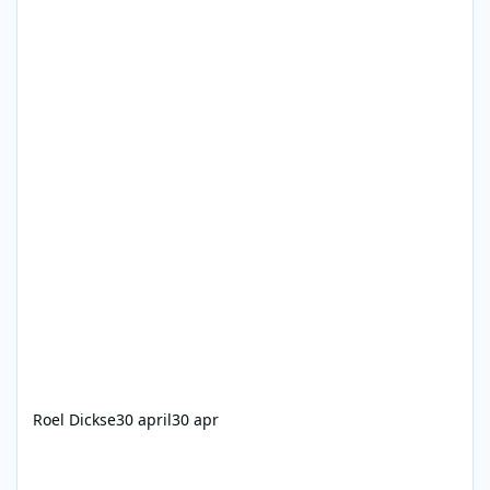
Roel Dickse
30 april
30 apr
Radio Caroline - 25-08-1983 - 1300-1403 - Peter Clark, Andy Arch