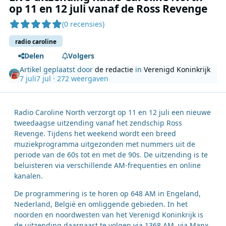
op 11 en 12 juli vanaf de Ross Revenge
(0 recensies)
radio caroline
Delen
Volgers
Artikel geplaatst door
de redactie
in
Verenigd Koninkrijk
7 juli
7 jul
· 272 weergaven
Radio Caroline North verzorgt op 11 en 12 juli een nieuwe
tweedaagse uitzending vanaf het zendschip Ross
Revenge. Tijdens het weekend wordt een breed
muziekprogramma uitgezonden met nummers uit de
periode van de 60s tot en met de 90s. De uitzending is te
beluisteren via verschillende AM-frequenties en online
kanalen.
De programmering is te horen op 648 AM in Engeland,
Nederland, België en omliggende gebieden. In het
noorden en noordwesten van het Verenigd Koninkrijk is
de uitzending daarnaast te volgen via 1368 AM, via Manx