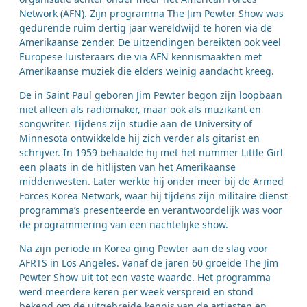
Network (AFN). Zijn programma The Jim Pewter Show was
gedurende ruim dertig jaar wereldwijd te horen via de
Amerikaanse zender. De uitzendingen bereikten ook veel
Europese luisteraars die via AFN kennismaakten met
Amerikaanse muziek die elders weinig aandacht kreeg.
De in Saint Paul geboren Jim Pewter begon zijn loopbaan
niet alleen als radiomaker, maar ook als muzikant en
songwriter. Tijdens zijn studie aan de University of
Minnesota ontwikkelde hij zich verder als gitarist en
schrijver. In 1959 behaalde hij met het nummer Little Girl
een plaats in de hitlijsten van het Amerikaanse
middenwesten. Later werkte hij onder meer bij de Armed
Forces Korea Network, waar hij tijdens zijn militaire dienst
programma’s presenteerde en verantwoordelijk was voor
de programmering van een nachtelijke show.
Na zijn periode in Korea ging Pewter aan de slag voor
AFRTS in Los Angeles. Vanaf de jaren 60 groeide The Jim
Pewter Show uit tot een vaste waarde. Het programma
werd meerdere keren per week verspreid en stond
bekend om de uitgebreide kennis van de artiesten en