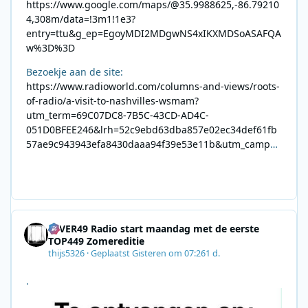
https://www.google.com/maps/@35.9988625,-86.79210
4,308m/data=!3m1!1e3?
entry=ttu&g_ep=EgoyMDI2MDgwNS4xIKXMDSoASAFQA
w%3D%3D
Bezoekje aan de site:
https://www.radioworld.com/columns-and-views/roots-
of-radio/a-visit-to-nashvilles-wsmam?
utm_term=69C07DC8-7B5C-43CD-AD4C-
051D0BFEE246&lrh=52c9ebd63dba857e02ec34def61fb
57ae9c943943efa8430daaa94f39e53e11b&utm_campai
gn=0028F35E-226C-4B60-AC88-
AB2831C8A639&utm_medium=email&utm_content=492
E7A06-2B42-4737-B74D-
8F09201A140D&utm_source=SmartBrief
4EVER49 Radio start maandag met de eerste
TOP449 Zomereditie
thijs5326
·
Geplaatst
Gisteren om 07:26
1 d.
.