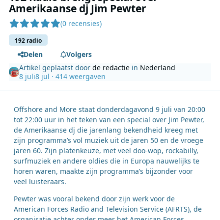
Amerikaanse dj Jim Pewter
(0 recensies)
192 radio
Delen
Volgers
Artikel geplaatst door
de redactie
in
Nederland
8 juli
8 jul
· 414 weergaven
Offshore and More staat donderdagavond 9 juli van 20:00
tot 22:00 uur in het teken van een special over Jim Pewter,
de Amerikaanse dj die jarenlang bekendheid kreeg met
zijn programma’s vol muziek uit de jaren 50 en de vroege
jaren 60. Zijn platenkeuze, met veel doo-wop, rockabilly,
surfmuziek en andere oldies die in Europa nauwelijks te
horen waren, maakte zijn programma’s bijzonder voor
veel luisteraars.
Pewter was vooral bekend door zijn werk voor de
American Forces Radio and Television Service (AFRTS), de
organisatie achter onder meer het American Forces