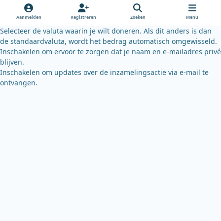
o
b
k
o
e
y
Aanmelden
Registreren
Zoeken
Menu
k
Selecteer de valuta waarin je wilt doneren. Als dit anders is dan
de standaardvaluta, wordt het bedrag automatisch omgewisseld.
Inschakelen om ervoor te zorgen dat je naam en e-mailadres privé
blijven.
Inschakelen om updates over de inzamelingsactie via e-mail te
ontvangen.