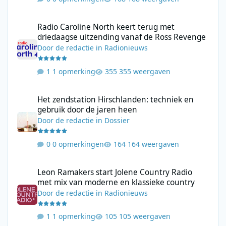
Radio Caroline North keert terug met driedaagse uitzending va
Radio Caroline North keert terug met
driedaagse uitzending vanaf de Ross Revenge
Door
de redactie
in
Radionieuws
1 opmerking
355 weergaven
Het zendstation Hirschlanden: techniek en gebruik door de jar
Het zendstation Hirschlanden: techniek en
gebruik door de jaren heen
Door
de redactie
in
Dossier
0 opmerkingen
164 weergaven
Leon Ramakers start Jolene Country Radio met mix van moderne 
Leon Ramakers start Jolene Country Radio
met mix van moderne en klassieke country
Door
de redactie
in
Radionieuws
1 opmerking
105 weergaven