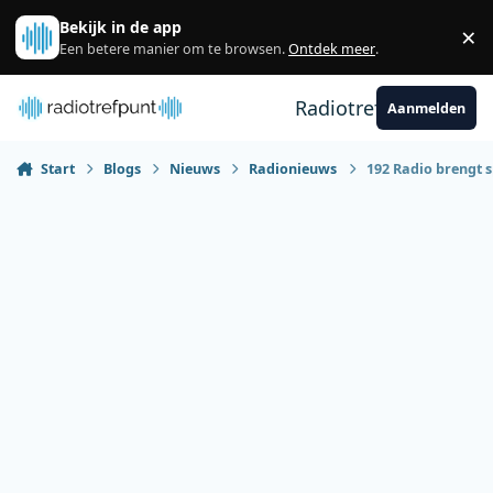
Spring naar bijdragen
Bekijk in de app
×
Sl
Een betere manier om te browsen.
Ontdek meer
.
Radiotrefpunt
Aanmelden
Start
Blogs
Nieuws
Radionieuws
192 Radio brengt 