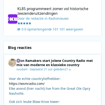
KL85 programmeert zomer vol historische zeezenderuitzending
KL85 programmeert zomer vol historische
zeezenderuitzendingen
Door
de redactie
in
Radionieuws
0 opmerkingen
101 weergaven
Blog reacties
Leon Ramakers start Jolene Country Radio met
mix van moderne en klassieke country
ruudam
·
Geplaatst
21 uur geleden
21 u.
Voor de echte countryliefhebber:
https://wsmradio.com/
Elke avond (hier nacht) live from the Great Ole Opry
Nashville.
Ook zo'n leuke Blaw-Knox tower: