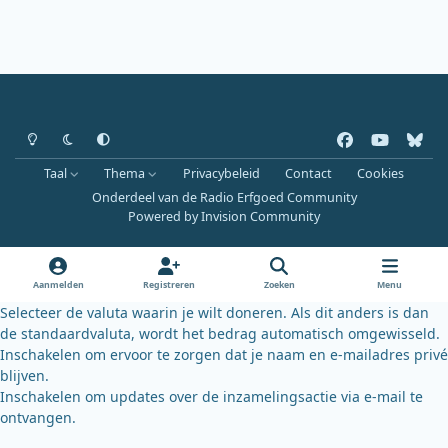
Heldere modus
Donkere modus
Systeemvoorkeur
f
y
b
a
o
l
Taal
Thema
Privacybeleid
Contact
Cookies
c
u
u
Onderdeel van de Radio Erfgoed Community
e
t
e
Powered by
Invision Community
b
u
s
o
b
k
o
e
y
Aanmelden
Registreren
Zoeken
Menu
k
Selecteer de valuta waarin je wilt doneren. Als dit anders is dan
de standaardvaluta, wordt het bedrag automatisch omgewisseld.
Inschakelen om ervoor te zorgen dat je naam en e-mailadres privé
blijven.
Inschakelen om updates over de inzamelingsactie via e-mail te
ontvangen.