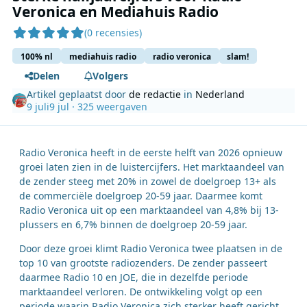
Veronica en Mediahuis Radio
(0 recensies)
100% nl
mediahuis radio
radio veronica
slam!
Delen
Volgers
Artikel geplaatst door
de redactie
in
Nederland
9 juli
9 jul
· 325 weergaven
Radio Veronica heeft in de eerste helft van 2026 opnieuw
groei laten zien in de luistercijfers. Het marktaandeel van
de zender steeg met 20% in zowel de doelgroep 13+ als
de commerciële doelgroep 20-59 jaar. Daarmee komt
Radio Veronica uit op een marktaandeel van 4,8% bij 13-
plussers en 6,7% binnen de doelgroep 20-59 jaar.
Door deze groei klimt Radio Veronica twee plaatsen in de
top 10 van grootste radiozenders. De zender passeert
daarmee Radio 10 en JOE, die in dezelfde periode
marktaandeel verloren. De ontwikkeling volgt op een
periode waarin Radio Veronica zich sterker heeft gericht