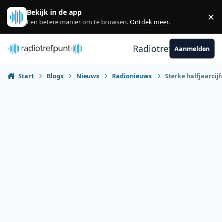
Spring naar bijdragen
Bekijk in de app
×
Sl
Een betere manier om te browsen.
Ontdek meer
.
Radiotrefpunt
Aanmelden
Start
Blogs
Nieuws
Radionieuws
Sterke halfjaarcij