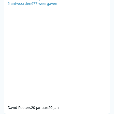
5
antwoorden
677
weergaven
David Peeters
20 januari
20 jan