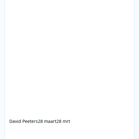
David Peeters
28 maart
28 mrt
3FM archief - februari 2012