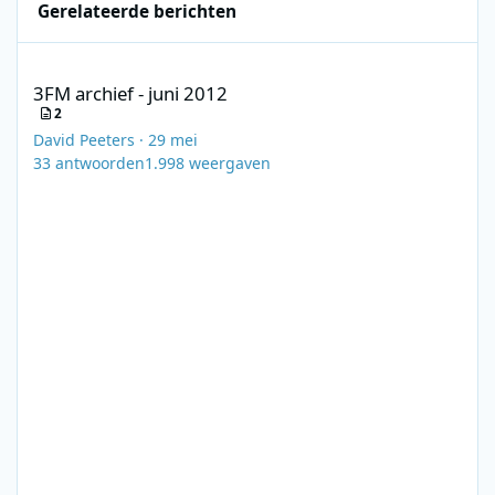
Gerelateerde berichten
3FM archief - juni 2012
3FM archief - juni 2012
2
David Peeters
·
29 mei
33
antwoorden
1.998
weergaven