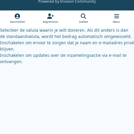
Powered by
Invision Community
b
u
s
o
b
k
o
e
y
Aanmelden
Registreren
Zoeken
Menu
k
Selecteer de valuta waarin je wilt doneren. Als dit anders is dan
de standaardvaluta, wordt het bedrag automatisch omgewisseld.
Inschakelen om ervoor te zorgen dat je naam en e-mailadres privé
blijven.
Inschakelen om updates over de inzamelingsactie via e-mail te
ontvangen.