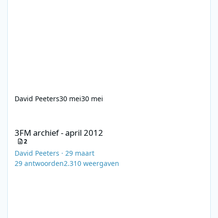
David Peeters
30 mei
30 mei
3FM archief - april 2012
3FM archief - april 2012
2
David Peeters
·
29 maart
29
antwoorden
2.310
weergaven