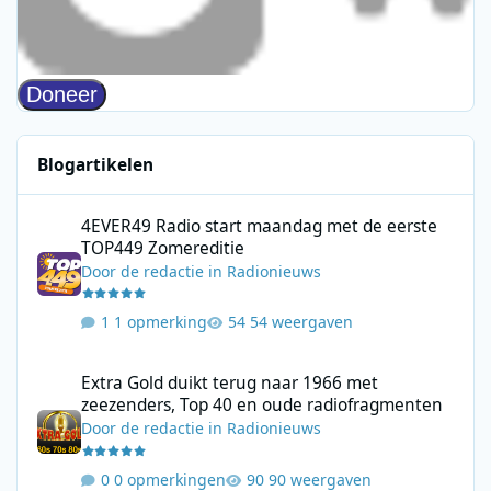
Blogartikelen
4EVER49 Radio start maandag met de eerste TOP449 Zomerediti
4EVER49 Radio start maandag met de eerste
TOP449 Zomereditie
Door
de redactie
in
Radionieuws
1 opmerking
54 weergaven
Extra Gold duikt terug naar 1966 met zeezenders, Top 40 en ou
Extra Gold duikt terug naar 1966 met
zeezenders, Top 40 en oude radiofragmenten
Door
de redactie
in
Radionieuws
0 opmerkingen
90 weergaven