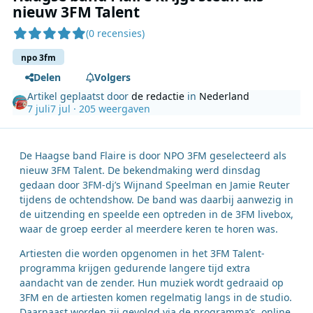
nieuw 3FM Talent
(0 recensies)
npo 3fm
Delen
Volgers
Artikel geplaatst door
de redactie
in
Nederland
7 juli
7 jul
· 205 weergaven
De Haagse band Flaire is door NPO 3FM geselecteerd als
nieuw 3FM Talent. De bekendmaking werd dinsdag
gedaan door 3FM-dj’s Wijnand Speelman en Jamie Reuter
tijdens de ochtendshow. De band was daarbij aanwezig in
de uitzending en speelde een optreden in de 3FM livebox,
waar de groep eerder al meerdere keren te horen was.
Artiesten die worden opgenomen in het 3FM Talent-
programma krijgen gedurende langere tijd extra
aandacht van de zender. Hun muziek wordt gedraaid op
3FM en de artiesten komen regelmatig langs in de studio.
Daarnaast worden zij gevolgd via de programma’s, online