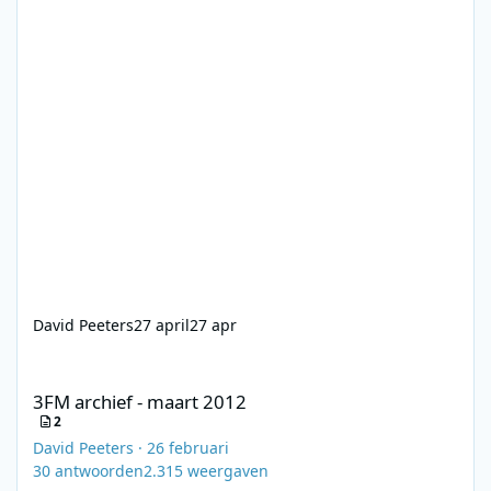
David Peeters
27 april
27 apr
3FM archief - maart 2012
3FM archief - maart 2012
2
David Peeters
·
26 februari
30
antwoorden
2.315
weergaven