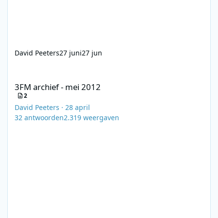
David Peeters
27 juni
27 jun
3FM archief - mei 2012
3FM archief - mei 2012
2
David Peeters
·
28 april
32
antwoorden
2.319
weergaven