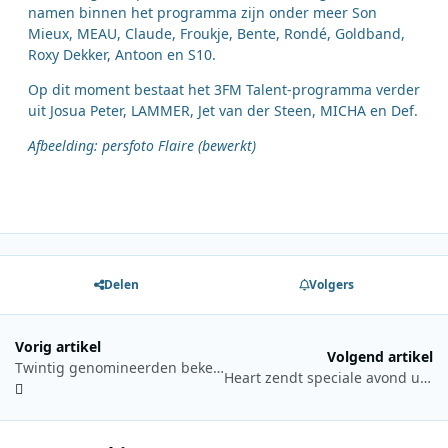
namen binnen het programma zijn onder meer Son
Mieux, MEAU, Claude, Froukje, Bente, Rondé, Goldband,
Roxy Dekker, Antoon en S10.
Op dit moment bestaat het 3FM Talent-programma verder
uit Josua Peter, LAMMER, Jet van der Steen, MICHA en Def.
Afbeelding: persfoto Flaire (bewerkt)
Delen
Volgers
Vorig artikel
Volgend artikel
Twintig genomineerden bekend voor VRT Zomerhit 2026
Heart zendt speciale avond uit rond 30 jaar Spice Girls-hit Wannabe