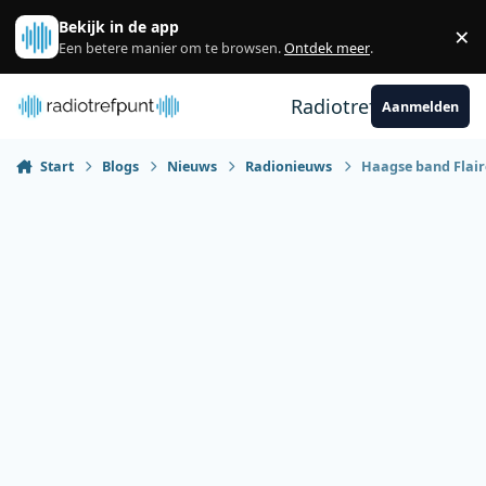
Spring naar bijdragen
Bekijk in de app
×
Sl
Een betere manier om te browsen.
Ontdek meer
.
Radiotrefpunt
Aanmelden
Start
Blogs
Nieuws
Radionieuws
Haagse band Flaire