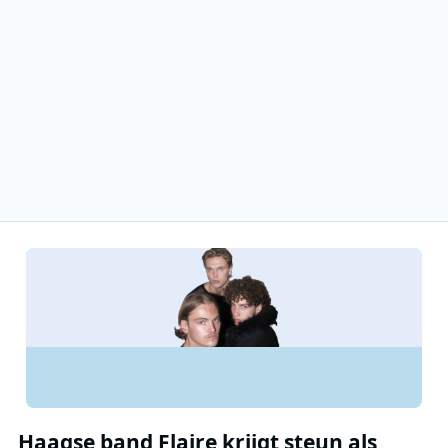
Haagse band Flaire krijgt steun als