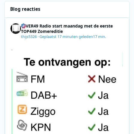
Blog reacties
4EVER49 Radio start maandag met de eerste
TOP449 Zomereditie
thijs5326
·
Geplaatst
17 minuten geleden
17 min.
.