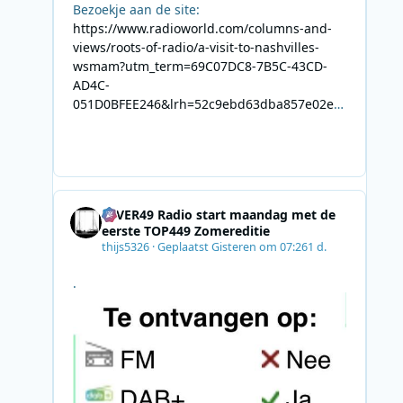
Bezoekje aan de site:
https://www.radioworld.com/columns-and-
views/roots-of-radio/a-visit-to-nashvilles-
wsmam?utm_term=69C07DC8-7B5C-43CD-
AD4C-
051D0BFEE246&lrh=52c9ebd63dba857e02ec
34def61fb57ae9c943943efa8430daaa94f39e5
3e11b&utm_campaign=0028F35E-226C-4B60-
AC88-
AB2831C8A639&utm_medium=email&utm_co
ntent=492E7A06-2B42-4737-B74D-
4EVER49 Radio start maandag met de
8F09201A140D&utm_source=SmartBrief
eerste TOP449 Zomereditie
thijs5326
·
Geplaatst
Gisteren om 07:26
1 d.
.