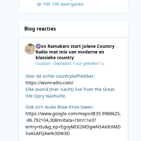
100 weergaven
Blog reacties
Leon Ramakers start Jolene Country
Radio met mix van moderne en
klassieke country
ruudam
·
Geplaatst
7 uur geleden
7 u.
Voor de echte countryliefhebber:
https://wsmradio.com/
Elke avond (hier nacht) live from the Great
Ole Opry Nashville.
Ook zo'n leuke Blaw-Knox tower:
https://www.google.com/maps/@35.9988625,
-86.792104,308m/data=!3m1!1e3?
entry=ttu&g_ep=EgoyMDI2MDgwNS4xIKXMD
SoASAFQAw%3D%3D