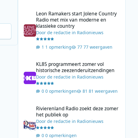
Leon Ramakers start Jolene Country Radio met mix van mo
Leon Ramakers start Jolene Country
Radio met mix van moderne en
klassieke country
Door
de redactie
in
Radionieuws
1 opmerking
77 weergaven
KL85 programmeert zomer vol historische zeezenderuitz
KL85 programmeert zomer vol
historische zeezenderuitzendingen
Door
de redactie
in
Radionieuws
0 opmerkingen
81 weergaven
Rivierenland Radio zoekt deze zomer het publiek op
Rivierenland Radio zoekt deze zomer
het publiek op
Door
de redactie
in
Radionieuws
0 opmerkingen