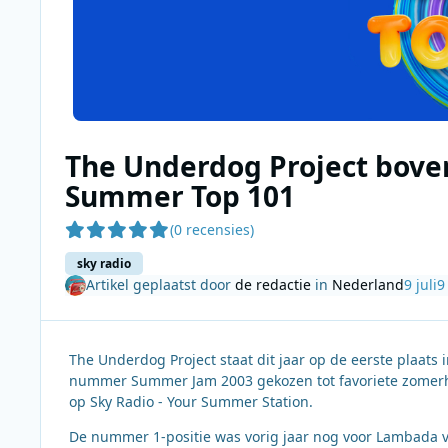
The Underdog Project bove
Summer Top 101
(0 recensies)
sky radio
Artikel geplaatst door
de redactie
in
Nederland
9 juli
9
The Underdog Project staat dit jaar op de eerste plaats
nummer Summer Jam 2003 gekozen tot favoriete zomerhit. D
op Sky Radio - Your Summer Station.
De nummer 1-positie was vorig jaar nog voor Lambada v