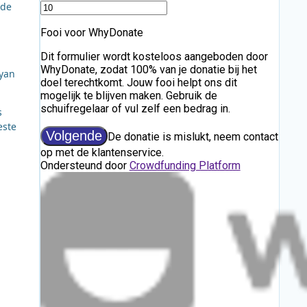
 de
ryan
s
este