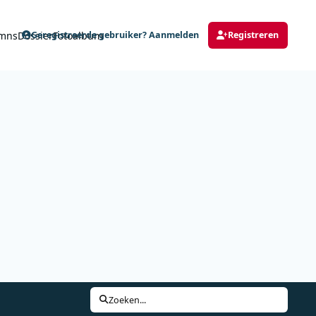
mns
Dossier
Fotoalbum
Geregistreerde gebruiker? Aanmelden
Registreren
Zoeken...