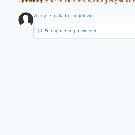
Opmerking:
Je bericht moet eerst worden goedgekeurd do
Een opmerking toevoegen...