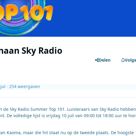
naan Sky Radio
Delen
Volg
 jul
· 254 weergaven
 in de Sky Radio Summer Top 101. Luisteraars van Sky Radio hebben
e volledige lijst is vrijdag 10 juli van 09:00 tot 18:00 uur te ho
an Kaoma, maar die hit staat nu op de tweede plaats. De hoogste