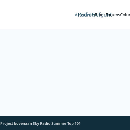
Radiotrefpunt
Activiteit
Blogs
Forums
Colu
Project bovenaan Sky Radio Summer Top 101