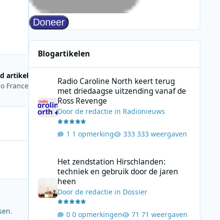
Blogartikelen
Radio Caroline North keert terug met driedaagse uitzend
d artikel
Radio Caroline North keert terug
io France
met driedaagse uitzending vanaf de
Ross Revenge
Door
de redactie
in
Radionieuws
1 opmerking
333 weergaven
Het zendstation Hirschlanden: techniek en gebruik door 
Het zendstation Hirschlanden:
techniek en gebruik door de jaren
heen
Door
de redactie
in
Dossier
sen.
0 opmerkingen
71 weergaven