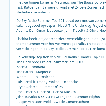
nieuwe binnenkomer is Magnetic van The Bausa op plek
lijst: Rutger van Barneveld komt met Zwoele Zomerna
Nederlandse notering.
De Sky Radio Summer Top 101 bevat een mix van zomerse 
vakantiegevoel oproepen. Naast The Underdog Project 
Adams, Don Omar & Lucenzo, John Travolta & Olivia Newt
Shakira heeft dit jaar meerdere vermeldingen in de lij
themanummer voor het WK wordt gebruikt, en staat in tot
vermeldingen in de Sky Radio Summer Top 101 en komt zes
De volledige top tien van de Sky Radio Summer Top 101 b
The Underdog Project - Summer Jam 2003
Kaoma - Lambada
The Bausa - Magnetic
Wham! - Club Tropicana
Luis Fonsi ft. Daddy Yankee - Despacito
Bryan Adams - Summer of ’69
Don Omar & Lucenzo - Danza Kuduro
John Travolta & Olivia Newton-John - Summer Nights
Rutger van Barneveld - Zwoele Zomernachten