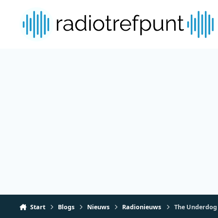
Spring naar bijdragen
Start
Blogs
Nieuws
Radionieuws
The Underdog 