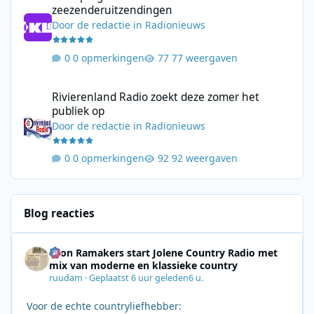
zeezenderuitzendingen
Door
de redactie
in
Radionieuws
0 opmerkingen
77 weergaven
Rivierenland Radio zoekt deze zomer het publiek op
Rivierenland Radio zoekt deze zomer het
publiek op
Door
de redactie
in
Radionieuws
0 opmerkingen
92 weergaven
Blog reacties
Leon Ramakers start Jolene Country Radio met
mix van moderne en klassieke country
ruudam
·
Geplaatst
6 uur geleden
6 u.
Voor de echte countryliefhebber: