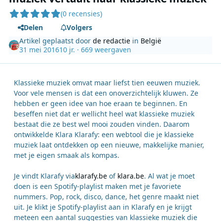
(0 recensies)
Delen
Volgers
Artikel geplaatst door
de redactie
in
België
31 mei 2016
10 jr.
· 669 weergaven
Klassieke muziek omvat maar liefst tien eeuwen muziek.
Voor vele mensen is dat een onoverzichtelijk kluwen. Ze
hebben er geen idee van hoe eraan te beginnen. En
beseffen niet dat er wellicht heel wat klassieke muziek
bestaat die ze best wel mooi zouden vinden. Daarom
ontwikkelde Klara Klarafy: een webtool die je klassieke
muziek laat ontdekken op een nieuwe, makkelijke manier,
met je eigen smaak als kompas.
Je vindt Klarafy via
klarafy.be
of
klara.be
. Al wat je moet
doen is een Spotify-playlist maken met je favoriete
nummers. Pop, rock, disco, dance, het genre maakt niet
uit. Je klikt je Spotify-playlist aan in Klarafy en je krijgt
meteen een aantal suggesties van klassieke muziek die