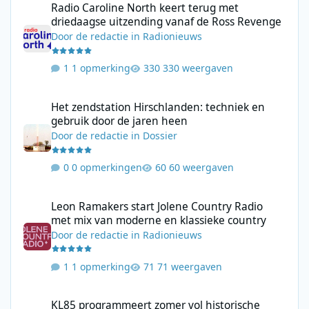
Radio Caroline North keert terug met
driedaagse uitzending vanaf de Ross Revenge
Door
de redactie
in
Radionieuws
1 opmerking
330 weergaven
Het zendstation Hirschlanden: techniek en gebruik door de jar
Het zendstation Hirschlanden: techniek en
gebruik door de jaren heen
Door
de redactie
in
Dossier
0 opmerkingen
60 weergaven
Leon Ramakers start Jolene Country Radio met mix van moderne 
Leon Ramakers start Jolene Country Radio
met mix van moderne en klassieke country
Door
de redactie
in
Radionieuws
1 opmerking
71 weergaven
KL85 programmeert zomer vol historische zeezenderuitzending
KL85 programmeert zomer vol historische