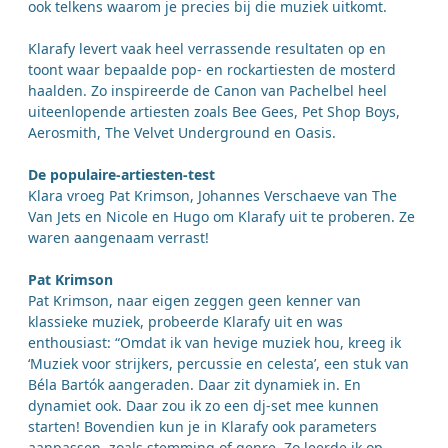
ook telkens waarom je precies bij die muziek uitkomt.
Klarafy levert vaak heel verrassende resultaten op en
toont waar bepaalde pop- en rockartiesten de mosterd
haalden. Zo inspireerde de Canon van Pachelbel heel
uiteenlopende artiesten zoals Bee Gees, Pet Shop Boys,
Aerosmith, The Velvet Underground en Oasis.
De populaire-artiesten-test
Klara vroeg Pat Krimson, Johannes Verschaeve van The
Van Jets en Nicole en Hugo om Klarafy uit te proberen. Ze
waren aangenaam verrast!
Pat Krimson
Pat Krimson, naar eigen zeggen geen kenner van
klassieke muziek, probeerde Klarafy uit en was
enthousiast: “Omdat ik van hevige muziek hou, kreeg ik
‘Muziek voor strijkers, percussie en celesta’, een stuk van
Béla Bartók aangeraden. Daar zit dynamiek in. En
dynamiet ook. Daar zou ik zo een dj-set mee kunnen
starten! Bovendien kun je in Klarafy ook parameters
aanpassen, zoals stemming of genre. Zo leerde ik op