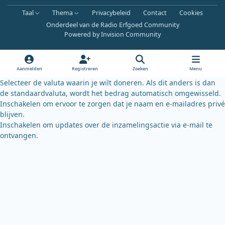
a
o
l
Taal
Thema
Privacybeleid
Contact
Cookies
c
u
u
Onderdeel van de Radio Erfgoed Community
e
t
e
Powered by
Invision Community
b
u
s
o
b
k
o
e
y
Aanmelden
Registreren
Zoeken
Menu
k
Selecteer de valuta waarin je wilt doneren. Als dit anders is dan
de standaardvaluta, wordt het bedrag automatisch omgewisseld.
Inschakelen om ervoor te zorgen dat je naam en e-mailadres privé
blijven.
Inschakelen om updates over de inzamelingsactie via e-mail te
ontvangen.