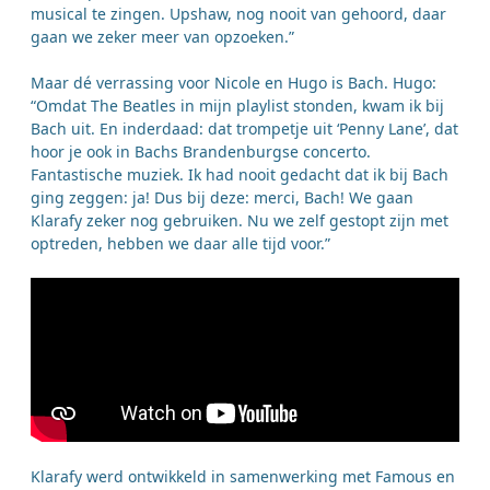
musical te zingen. Upshaw, nog nooit van gehoord, daar
gaan we zeker meer van opzoeken.”
Maar dé verrassing voor Nicole en Hugo is Bach. Hugo:
“Omdat The Beatles in mijn playlist stonden, kwam ik bij
Bach uit. En inderdaad: dat trompetje uit ‘Penny Lane’, dat
hoor je ook in Bachs Brandenburgse concerto.
Fantastische muziek. Ik had nooit gedacht dat ik bij Bach
ging zeggen: ja! Dus bij deze: merci, Bach! We gaan
Klarafy zeker nog gebruiken. Nu we zelf gestopt zijn met
optreden, hebben we daar alle tijd voor.”
Klarafy werd ontwikkeld in samenwerking met Famous en