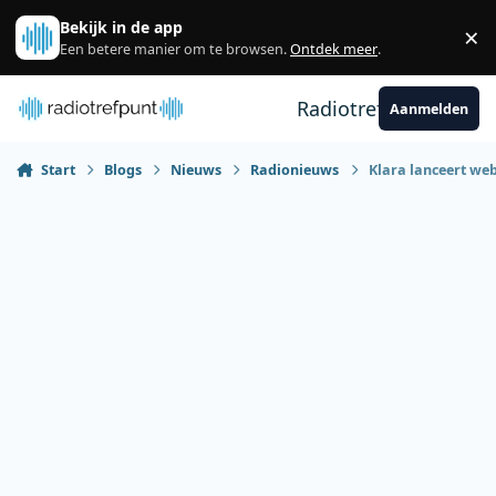
Spring naar bijdragen
Bekijk in de app
×
Sl
Een betere manier om te browsen.
Ontdek meer
.
Radiotrefpunt
Aanmelden
Start
Blogs
Nieuws
Radionieuws
Klara lanceert web