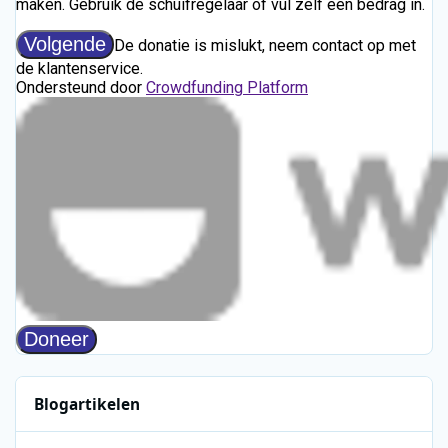
Blogartikelen
Radio Caroline North keert terug met driedaagse uitzending va