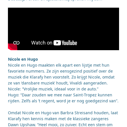
Nicole en Hugo
Nicole en Hugo maakten elk apart een lijstje met hun
favoriete nummers. Ze zijn eensgezind positief over de
muziek die Klarafy hen voorstelt. Zo krijgt Nicole, omdat
ze van ‘dansbare muziek’ houdt, Vivaldi aangeraden.
Nicole: “Vrolijke muziek, ideaal voor in de auto.”
Hugo: “Daar zouden we mee naar Saint-Tropez kunnen
rijden. Zelfs als ’t regent, word je er nog goedgezind van”.
Omdat Nicole en Hugo van Barbra Streisand houden, laat
Klarafy hen kennis maken met de klassieke zangeres
Dawn Upshaw. “Heel mooi, zo zuiver. Echt een stem om