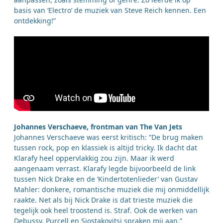
basis van ‘Electro’ de muziek van Steve Reich kennen. Een
ontdekking!”
Johannes Verschaeve, frontman van The Van Jets
Johannes Verschaeve was eerst kritisch: “De brug maken
tussen rock, pop en klassiek is altijd tricky. Ik dacht dat
Klarafy heel oppervlakkig zou zijn. Maar ik werd
aangenaam verrast. Klarafy legde bijvoorbeeld de link
tussen Nick Drake en de ‘Kindertotenlieder’ van Gustav
Mahler: donkere, romantische muziek die mij onmiddellijk
raakte. Net als bij Nick Drake is dat trieste muziek die
tegelijk ook heel troostend is. Straf. Ook de werken van
Debussy, Purcell en Sjostakovitsj spraken mij aan.”