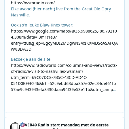
https://wsmradio.com/
Elke avond (hier nacht) live from the Great Ole Opry
Nashville.
Ook zo'n leuke Blaw-Knox tower:
https://www.google.com/maps/@35.9988625,-86.79210
4,308m/data=!3m1!1e3?
entry=ttu&g_ep=EgoyMDI2MDgwNS4xIKXMDSoASAFQA
w%3D%3D
Bezoekje aan de site:
https://www.radioworld.com/columns-and-views/roots-
of-radio/a-visit-to-nashvilles-wsmam?
utm_term=69C07DC8-7B5C-43CD-AD4C-
051D0BFEE246&lrh=52c9ebd63dba857e02ec34def61fb
57ae9c943943efa8430daaa94f39e53e11b&utm_campai
gn=0028F35E-226C-4B60-AC88-
AB2831C8A639&utm_medium=email&utm_content=492
E7A06-2B42-4737-B74D-
8F09201A140D&utm_source=SmartBrief
4EVER49 Radio start maandag met de eerste