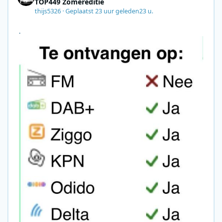
TOP449 Zomereditie
thijs5326
·
Geplaatst
23 uur geleden
23 u.
.