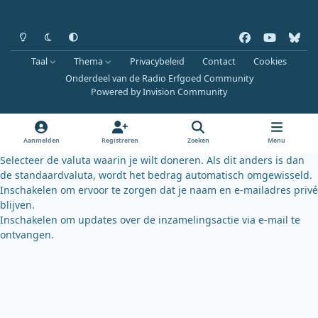
Heldere modus
Donkere modus
Systeemvoorkeur
f
y
b
a
o
l
Taal
Thema
Privacybeleid
Contact
Cookies
c
u
u
Onderdeel van de Radio Erfgoed Community
e
t
e
Powered by
Invision Community
b
u
s
o
b
k
o
e
y
Aanmelden
Registreren
Zoeken
Menu
k
Selecteer de valuta waarin je wilt doneren. Als dit anders is dan
de standaardvaluta, wordt het bedrag automatisch omgewisseld.
Inschakelen om ervoor te zorgen dat je naam en e-mailadres privé
blijven.
Inschakelen om updates over de inzamelingsactie via e-mail te
ontvangen.