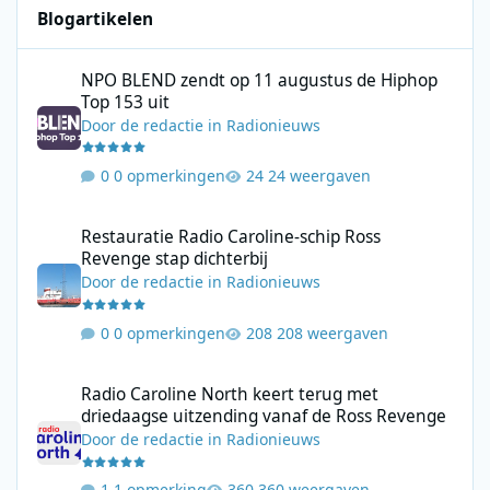
Blogartikelen
NPO BLEND zendt op 11 augustus de Hiphop Top 153 uit
NPO BLEND zendt op 11 augustus de Hiphop
Top 153 uit
Door
de redactie
in
Radionieuws
0 opmerkingen
24 weergaven
Restauratie Radio Caroline-schip Ross Revenge stap dichterbij
Restauratie Radio Caroline-schip Ross
Revenge stap dichterbij
Door
de redactie
in
Radionieuws
0 opmerkingen
208 weergaven
Radio Caroline North keert terug met driedaagse uitzending va
Radio Caroline North keert terug met
driedaagse uitzending vanaf de Ross Revenge
Door
de redactie
in
Radionieuws
1 opmerking
360 weergaven