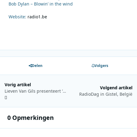
Bob Dylan – Blowin’ in the wind
Website:
radio1.be
Delen
Volgers
Vorig artikel
Volgend artikel
Lieven Van Gils presenteert ‘De EK-watchers’ op Radio 2
RadioDag in Gistel, België
0 Opmerkingen