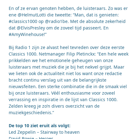
En of ze ervan genoten hebben, de luisteraars. Zo was er
ene @HelmutLotti die tweette: “Man, dat is genieten:
#classics1000 op @radio1be. Met de absolute zekerheid
dat @ElvisPresley om de zoveel tijd passeert. En
#AmyWinehouse!”
Bij Radio 1 zijn ze alvast heel tevreden over deze eerste
Classics 1000. Netmanager Filip Pletinckx: “Een hele week
prikkelden we het emotionele geheugen van onze
luisteraars met muziek die je bij het nekvel grijpt. Maar
we lieten ook de actualiteit niet los want onze redactie
bracht continu verslag uit van de belangrijkste
nieuwsfeiten. Een sterke combinatie die in de smaak viel
bij onze luisteraars. Véél enthousiasme voor zoveel
verrassing en inspiratie in de lijst van Classics 1000.
Zelden kreeg je zo’n divers overzicht van de
muziekgeschiedenis.”
De top 10 ziet eruit als volgt:
Led Zeppelin – Stairway to heaven
David Bowie – Heroes