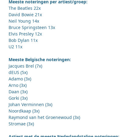
Meeste noteringen per artiest/groep:
The Beatles 22x
David Bowie 21x
Neil Young 14x
Bruce Springsteen 13x
Elvis Presley 12x
Bob Dylan 11x
U2 11x
Meeste Belgische noteringen:
Jacques Brel (7x)
dEUS (5x)
Adamo (3x)
Arno (3x)
Daan (3x)
Gorki (3x)
Johan Verminnen (3x)
Noordkaap (3x)
Raymond van het Groenewoud (3x)
Stromae (3x)
Artiest met de meeste Nederlandstalige noteringen: