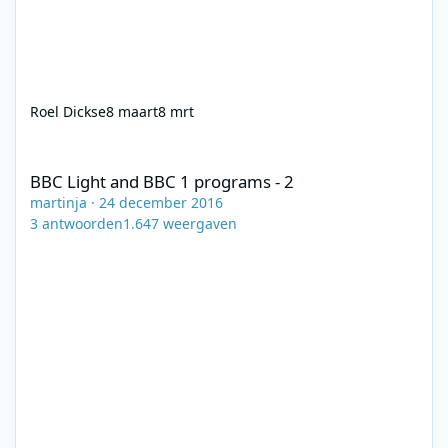
Roel Dickse
8 maart
8 mrt
BBC Light and BBC 1 programs - 2
BBC Light and BBC 1 programs - 2
martinja
·
24 december 2016
3
antwoorden
1.647
weergaven