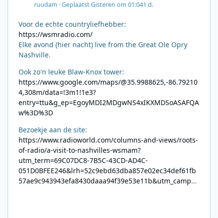
ruudam
·
Geplaatst
Gisteren om 01:04
1 d.
Voor de echte countryliefhebber:
https://wsmradio.com/
Elke avond (hier nacht) live from the Great Ole Opry
Nashville.
Ook zo'n leuke Blaw-Knox tower:
https://www.google.com/maps/@35.9988625,-86.79210
4,308m/data=!3m1!1e3?
entry=ttu&g_ep=EgoyMDI2MDgwNS4xIKXMDSoASAFQA
w%3D%3D
Bezoekje aan de site:
https://www.radioworld.com/columns-and-views/roots-
of-radio/a-visit-to-nashvilles-wsmam?
utm_term=69C07DC8-7B5C-43CD-AD4C-
051D0BFEE246&lrh=52c9ebd63dba857e02ec34def61fb
57ae9c943943efa8430daaa94f39e53e11b&utm_campai
gn=0028F35E-226C-4B60-AC88-
AB2831C8A639&utm_medium=email&utm_content=492
E7A06-2B42-4737-B74D-