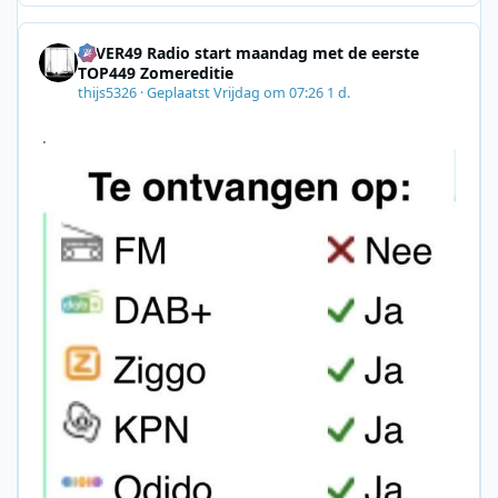
8F09201A140D&utm_source=SmartBrief
4EVER49 Radio start maandag met de eerste
TOP449 Zomereditie
thijs5326
·
Geplaatst
Vrijdag om 07:26
1 d.
.