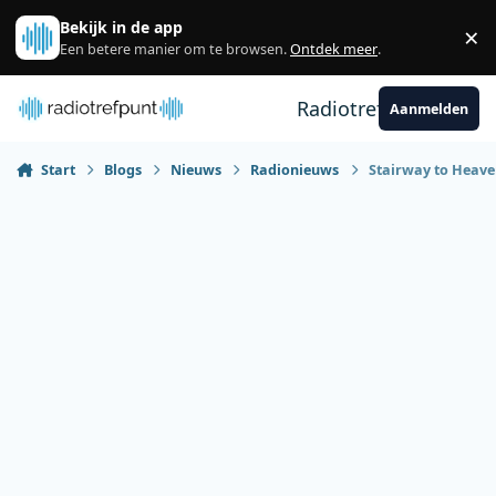
Spring naar bijdragen
Bekijk in de app
×
Sl
Een betere manier om te browsen.
Ontdek meer
.
Radiotrefpunt
Aanmelden
Start
Blogs
Nieuws
Radionieuws
Stairway to Heaven