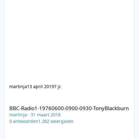
martinja
13 april 2019
7 jr.
BBC-Radio1-19760600-0900-0930-TonyBlackburn
BBC-Radio1-19760600-0900-0930-TonyBlackburn
martinja
·
31 maart 2018
0
antwoorden
1.382
weergaven