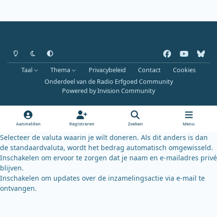
Heldere modus
Donkere modus
Systeemvoorkeur
f
y
b
a
o
l
Taal
Thema
Privacybeleid
Contact
Cookies
c
u
u
Onderdeel van de Radio Erfgoed Community
e
t
e
Powered by
Invision Community
b
u
s
o
b
k
o
e
y
Aanmelden
Registreren
Zoeken
Menu
k
Selecteer de valuta waarin je wilt doneren. Als dit anders is dan
de standaardvaluta, wordt het bedrag automatisch omgewisseld.
Inschakelen om ervoor te zorgen dat je naam en e-mailadres privé
blijven.
Inschakelen om updates over de inzamelingsactie via e-mail te
ontvangen.