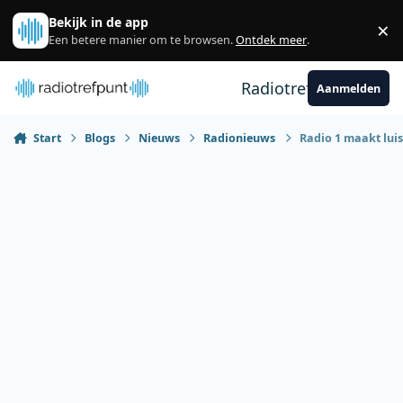
Spring naar bijdragen
Bekijk in de app
×
Sl
Een betere manier om te browsen.
Ontdek meer
.
Radiotrefpunt
Aanmelden
Start
Blogs
Nieuws
Radionieuws
Radio 1 maakt luis