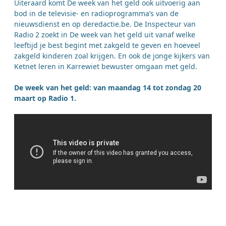
Uiteraard komt De week van het geld ook uitvoerig aan
bod in de televisie- en radioprogramma’s van de
nieuwsdienst en op deredactie.be. De Inspecteur van
Radio 2 zoekt in De week van het geld uit vanaf welke
leeftijd je best begint met zakgeld te geven en hoeveel
zakgeld kinderen zoal krijgen. En ook de jonge kijkers van
Ketnet leren in Karrewiet bewuster omgaan met geld.
De week van het geld: van maandag 14 tot zondag 20
maart op Radio 1.