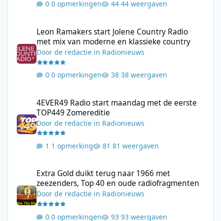
0 opmerkingen
44 weergaven
Leon Ramakers start Jolene Country Radio met mix van moderne 
Leon Ramakers start Jolene Country Radio
met mix van moderne en klassieke country
Door
de redactie
in
Radionieuws
0 opmerkingen
38 weergaven
4EVER49 Radio start maandag met de eerste TOP449 Zomerediti
4EVER49 Radio start maandag met de eerste
TOP449 Zomereditie
Door
de redactie
in
Radionieuws
1 opmerking
81 weergaven
Extra Gold duikt terug naar 1966 met zeezenders, Top 40 en ou
Extra Gold duikt terug naar 1966 met
zeezenders, Top 40 en oude radiofragmenten
Door
de redactie
in
Radionieuws
0 opmerkingen
93 weergaven