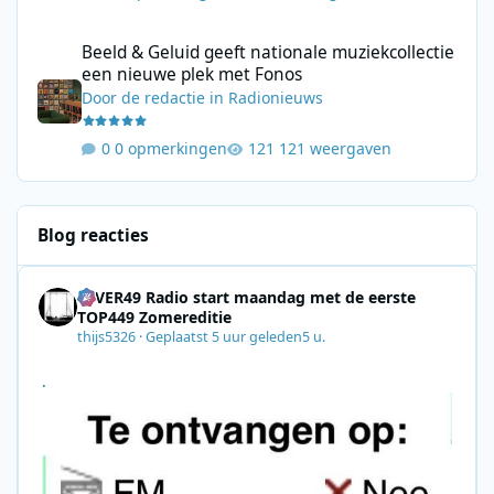
Beeld & Geluid geeft nationale muziekcollectie een nieuwe plek
Beeld & Geluid geeft nationale muziekcollectie
een nieuwe plek met Fonos
Door
de redactie
in
Radionieuws
0 opmerkingen
121 weergaven
Blog reacties
4EVER49 Radio start maandag met de eerste
TOP449 Zomereditie
thijs5326
·
Geplaatst
5 uur geleden
5 u.
.