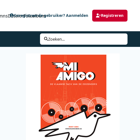
mns
Dossier
Fotoalbum
Geregistreerde gebruiker? Aanmelden
Registreren
Zoeken...