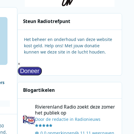
Steun Radiotrefpunt
Het beheer en onderhoud van deze website
kost geld. Help ons! Met jouw donatie
kunnen we deze site in de lucht houden.
ers
Blogartikelen
Rivierenland Radio zoekt deze zomer het publiek op
Rivierenland Radio zoekt deze zomer
het publiek op
Door
de redactie
in
Radionieuws
50
end.
0 opmerkingen
11 weergaven