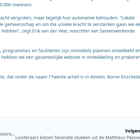
0.000 inwoners.
acht vergroten, maar tegelijk hun autonomie behouden. “Lokale
ale gemeenschap en om die unieke kracht te versterken gaan we e
hebben”, zegt Erik van der Veer, voorzitter van Samenwerkende
, programma’s en faciliteiten zijn inmiddels plannen ontwikkeld e
Ook hebben we een gezamenlijke website in ontwikkeling en probere
, dat onder de naam 1Twente actief is in Almelo, Borne Ensched
Volgen
NPO 3FM KX Radio en NPO Radio 4 Concerten nu ook te beluisteren op DAB+