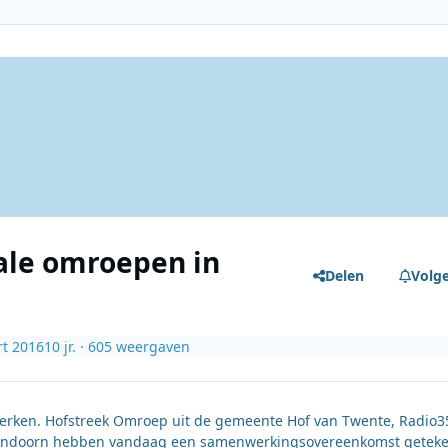
le omroepen in
Delen
Volg
t 2016
10 jr.
· 605 weergaven
erken. Hofstreek Omroep uit de gemeente Hof van Twente, Radio3
Hellendoorn hebben vandaag een samenwerkingsovereenkomst getek