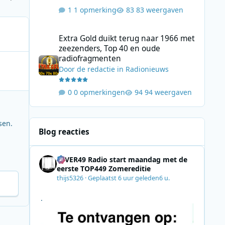
1 opmerking
83 weergaven
Extra Gold duikt terug naar 1966 met zeezenders, Top 40
Extra Gold duikt terug naar 1966 met
zeezenders, Top 40 en oude
radiofragmenten
Door
de redactie
in
Radionieuws
0 opmerkingen
94 weergaven
sen.
Blog reacties
4EVER49 Radio start maandag met de
eerste TOP449 Zomereditie
thijs5326
·
Geplaatst
6 uur geleden
6 u.
.