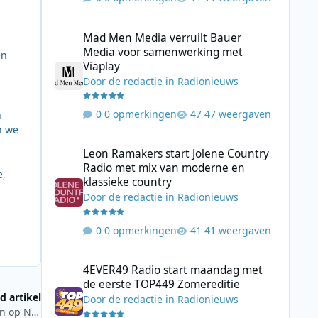
Mad Men Media verruilt Bauer Media voor samenwerking 
Mad Men Media verruilt Bauer
Media voor samenwerking met
en
Viaplay
Door
de redactie
in
Radionieuws
0 opmerkingen
47 weergaven
n
n we
Leon Ramakers start Jolene Country Radio met mix van mo
Leon Ramakers start Jolene Country
Radio met mix van moderne en
e,
klassieke country
Door
de redactie
in
Radionieuws
0 opmerkingen
41 weergaven
4EVER49 Radio start maandag met de eerste TOP449 Zome
4EVER49 Radio start maandag met
de eerste TOP449 Zomereditie
d artikel
Door
de redactie
in
Radionieuws
Luisteraars kiezen favoriete stukken uit de Matthäus Passion op NPO Radio 4