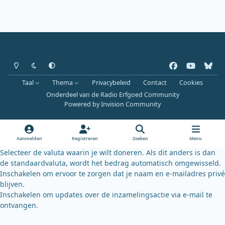
Heldere modus
Donkere modus
Systeemvoorkeur
f
y
b
a
o
l
Taal
Thema
Privacybeleid
Contact
Cookies
c
u
u
Onderdeel van de Radio Erfgoed Community
e
t
e
Powered by
Invision Community
b
u
s
o
b
k
o
e
y
Aanmelden
Registreren
Zoeken
Menu
k
Selecteer de valuta waarin je wilt doneren. Als dit anders is dan
de standaardvaluta, wordt het bedrag automatisch omgewisseld.
Inschakelen om ervoor te zorgen dat je naam en e-mailadres privé
blijven.
Inschakelen om updates over de inzamelingsactie via e-mail te
ontvangen.