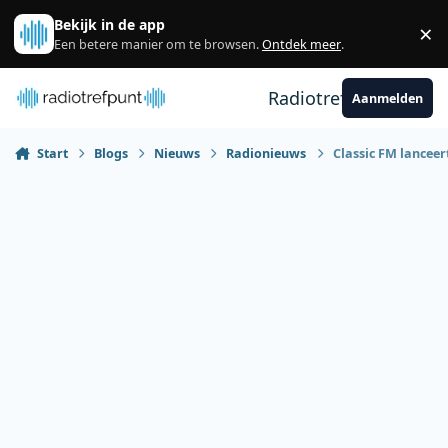
Spring naar bijdragen
Bekijk in de app
×
Sl
Een betere manier om te browsen.
Ontdek meer
.
Radiotrefpunt
Aanmelden
Start
Blogs
Nieuws
Radionieuws
Classic FM lanceer