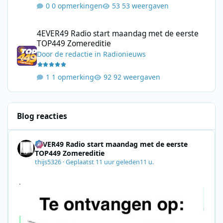
0 opmerkingen
53 weergaven
4EVER49 Radio start maandag met de eerste TOP449 Zomerediti
4EVER49 Radio start maandag met de eerste
TOP449 Zomereditie
Door
de redactie
in
Radionieuws
1 opmerking
92 weergaven
Blog reacties
4EVER49 Radio start maandag met de eerste
TOP449 Zomereditie
thijs5326
·
Geplaatst
11 uur geleden
11 u.
.