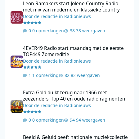
Leon Ramakers start Jolene Country Radio
met mix van moderne en klassieke country
Door
de redactie
in
Radionieuws
0 opmerkingen
38 weergaven
4EVER49 Radio start maandag met de eerste TOP449 Zomerediti
4EVER49 Radio start maandag met de eerste
TOP449 Zomereditie
Door
de redactie
in
Radionieuws
1 opmerking
82 weergaven
Extra Gold duikt terug naar 1966 met zeezenders, Top 40 en ou
Extra Gold duikt terug naar 1966 met
zeezenders, Top 40 en oude radiofragmenten
Door
de redactie
in
Radionieuws
0 opmerkingen
94 weergaven
Beeld & Geluid geeft nationale muziekcollectie een nieuwe plek
Beeld & Geluid geeft nationale muziekcollectie