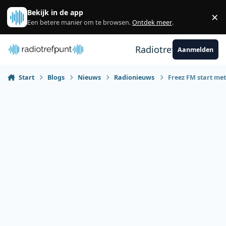
Spring naar bijdragen
Bekijk in de app
×
Sl
Een betere manier om te browsen.
Ontdek meer
.
Radiotrefpunt
Aanmelden
Start
Blogs
Nieuws
Radionieuws
Freez FM start me