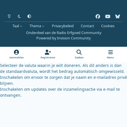
Heldere modus
Donkere modus
Systeemvoorkeur
f
y
b
a
o
l
Taal
Thema
Privacybeleid
Contact
Cookies
c
u
u
Onderdeel van de Radio Erfgoed Community
e
t
e
Powered by
Invision Community
b
u
s
o
b
k
o
e
y
Aanmelden
Registreren
Zoeken
Menu
k
Selecteer de valuta waarin je wilt doneren. Als dit anders is dan
de standaardvaluta, wordt het bedrag automatisch omgewisseld.
Inschakelen om ervoor te zorgen dat je naam en e-mailadres privé
blijven.
Inschakelen om updates over de inzamelingsactie via e-mail te
ontvangen.