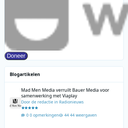
Blogartikelen
Mad Men Media verruilt Bauer Media voor samenwerking met V
Mad Men Media verruilt Bauer Media voor
samenwerking met Viaplay
Door
de redactie
in
Radionieuws
0 opmerkingen
44 weergaven
Leon Ramakers start Jolene Country Radio met mix van moderne 