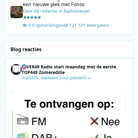
een nieuwe plek met Fonos
Door
de redactie
in
Radionieuws
0 opmerkingen
121 weergaven
Blog reacties
4EVER49 Radio start maandag met de eerste
TOP449 Zomereditie
thijs5326
·
Geplaatst
5 uur geleden
5 u.
.