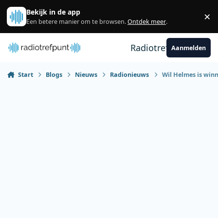
Spring naar bijdragen
Bekijk in de app
×
Sl
Een betere manier om te browsen.
Ontdek meer
.
Radiotrefpunt
Aanmelden
Start
Blogs
Nieuws
Radionieuws
Wil Helmes is wi