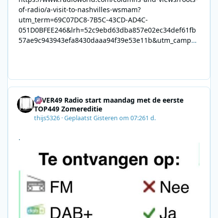
of-radio/a-visit-to-nashvilles-wsmam?
utm_term=69C07DC8-7B5C-43CD-AD4C-
051D0BFEE246&lrh=52c9ebd63dba857e02ec34def61fb
57ae9c943943efa8430daaa94f39e53e11b&utm_campai
gn=0028F35E-226C-4B60-AC88-
AB2831C8A639&utm_medium=email&utm_content=492
E7A06-2B42-4737-B74D-
8F09201A140D&utm_source=SmartBrief
4EVER49 Radio start maandag met de eerste
TOP449 Zomereditie
thijs5326
·
Geplaatst
Gisteren om 07:26
1 d.
.