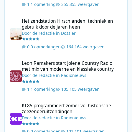
1 opmerking
355 weergaven
Het zendstation Hirschlanden: techniek en gebruik door de jar
Het zendstation Hirschlanden: techniek en
gebruik door de jaren heen
Door
de redactie
in
Dossier
0 opmerkingen
164 weergaven
Leon Ramakers start Jolene Country Radio met mix van moderne 
Leon Ramakers start Jolene Country Radio
met mix van moderne en klassieke country
Door
de redactie
in
Radionieuws
1 opmerking
105 weergaven
KL85 programmeert zomer vol historische zeezenderuitzending
KL85 programmeert zomer vol historische
zeezenderuitzendingen
Door
de redactie
in
Radionieuws
0 opmerkingen
101 weergaven