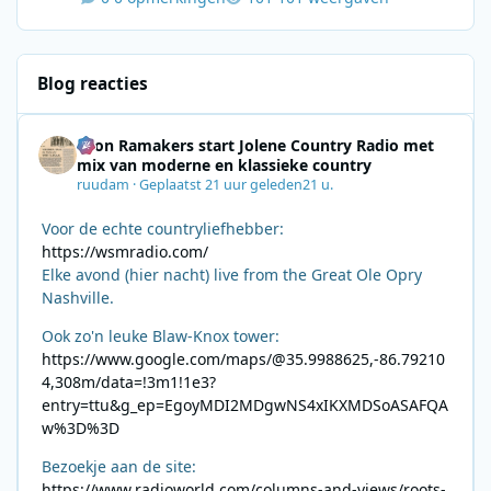
Blog reacties
Leon Ramakers start Jolene Country Radio met
mix van moderne en klassieke country
ruudam
·
Geplaatst
21 uur geleden
21 u.
Voor de echte countryliefhebber:
https://wsmradio.com/
Elke avond (hier nacht) live from the Great Ole Opry
Nashville.
Ook zo'n leuke Blaw-Knox tower:
https://www.google.com/maps/@35.9988625,-86.79210
4,308m/data=!3m1!1e3?
entry=ttu&g_ep=EgoyMDI2MDgwNS4xIKXMDSoASAFQA
w%3D%3D
Bezoekje aan de site:
https://www.radioworld.com/columns-and-views/roots-