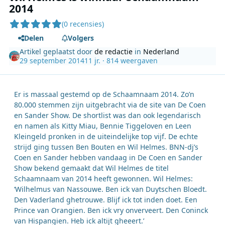
2014
(0 recensies)
Delen
Volgers
Artikel geplaatst door
de redactie
in
Nederland
29 september 2014
11 jr.
· 814 weergaven
Er is massaal gestemd op de Schaamnaam 2014. Zo’n
80.000 stemmen zijn uitgebracht via de site van De Coen
en Sander Show. De shortlist was dan ook legendarisch
en namen als Kitty Miau, Bennie Tiggeloven en Leen
Kleingeld pronken in de uiteindelijke top vijf. De echte
strijd ging tussen Ben Bouten en Wil Helmes. BNN-dj’s
Coen en Sander hebben vandaag in De Coen en Sander
Show bekend gemaakt dat Wil Helmes de titel
Schaamnaam van 2014 heeft gewonnen. Wil Helmes:
‘Wilhelmus van Nassouwe. Ben ick van Duytschen Bloedt.
Den Vaderland ghetrouwe. Blijf ick tot inden doet. Een
Prince van Orangien. Ben ick vry onverveert. Den Coninck
van Hispangien. Heb ick altijt gheeert.’