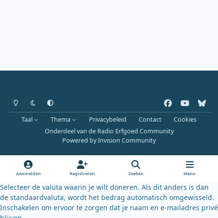
Heldere modus
Donkere modus
Systeemvoorkeur
f
y
b
a
o
l
Taal
Thema
Privacybeleid
Contact
Cookies
c
u
u
Onderdeel van de Radio Erfgoed Community
e
t
e
Powered by
Invision Community
b
u
s
o
b
k
o
e
y
Aanmelden
Registreren
Zoeken
Menu
k
Selecteer de valuta waarin je wilt doneren. Als dit anders is dan
de standaardvaluta, wordt het bedrag automatisch omgewisseld.
Inschakelen om ervoor te zorgen dat je naam en e-mailadres privé
blijven.