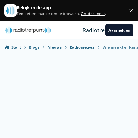
Spring naar bijdragen
Bekijk in de app
×
Sl
Een betere manier om te browsen.
Ontdek meer
.
Radiotrefpunt
Aanmelden
Start
Blogs
Nieuws
Radionieuws
Wie maakt er kans