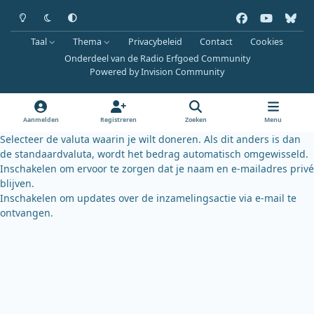
Heldere modus
Donkere modus
Systeemvoorkeur
f
y
b
a
o
l
Taal
Thema
Privacybeleid
Contact
Cookies
c
u
u
Onderdeel van de Radio Erfgoed Community
e
t
e
Powered by
Invision Community
b
u
s
o
b
k
o
e
y
Aanmelden
Registreren
Zoeken
Menu
k
Selecteer de valuta waarin je wilt doneren. Als dit anders is dan
de standaardvaluta, wordt het bedrag automatisch omgewisseld.
Inschakelen om ervoor te zorgen dat je naam en e-mailadres privé
blijven.
Inschakelen om updates over de inzamelingsactie via e-mail te
ontvangen.