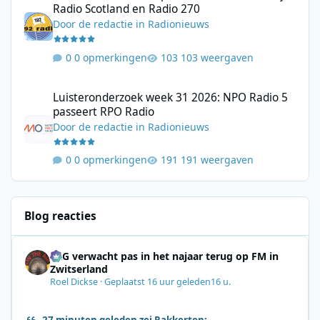
Radio Scotland en Radio 270
Door
de redactie
in
Radionieuws
0 opmerkingen
103 weergaven
Luisteronderzoek week 31 2026: NPO Radio 5 passeert RPO Radi
Luisteronderzoek week 31 2026: NPO Radio 5
passeert RPO Radio
Door
de redactie
in
Radionieuws
0 opmerkingen
191 weergaven
Blog reacties
SRG verwacht pas in het najaar terug op FM in
Zwitserland
Roel Dickse
·
Geplaatst
16 uur geleden
16 u.