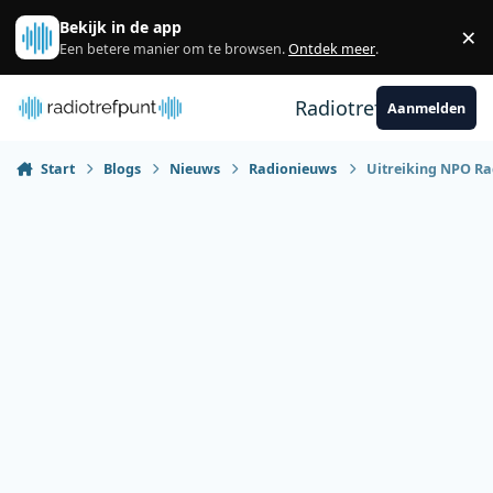
Spring naar bijdragen
Bekijk in de app
×
Sl
Een betere manier om te browsen.
Ontdek meer
.
Radiotrefpunt
Aanmelden
Start
Blogs
Nieuws
Radionieuws
Uitreiking NPO Rad