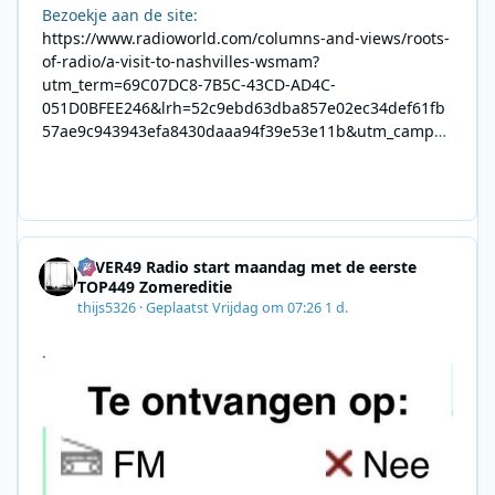
Bezoekje aan de site:
https://www.radioworld.com/columns-and-views/roots-
of-radio/a-visit-to-nashvilles-wsmam?
utm_term=69C07DC8-7B5C-43CD-AD4C-
051D0BFEE246&lrh=52c9ebd63dba857e02ec34def61fb
57ae9c943943efa8430daaa94f39e53e11b&utm_campai
gn=0028F35E-226C-4B60-AC88-
AB2831C8A639&utm_medium=email&utm_content=492
E7A06-2B42-4737-B74D-
8F09201A140D&utm_source=SmartBrief
4EVER49 Radio start maandag met de eerste
TOP449 Zomereditie
thijs5326
·
Geplaatst
Vrijdag om 07:26
1 d.
.