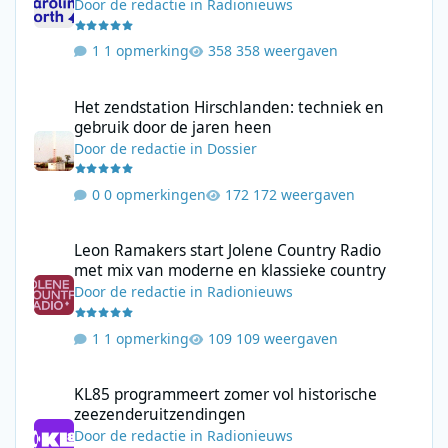
Door
de redactie
in
Radionieuws
1 opmerking
358 weergaven
Het zendstation Hirschlanden: techniek en gebruik door de jar
Het zendstation Hirschlanden: techniek en
gebruik door de jaren heen
Door
de redactie
in
Dossier
0 opmerkingen
172 weergaven
Leon Ramakers start Jolene Country Radio met mix van moderne 
Leon Ramakers start Jolene Country Radio
met mix van moderne en klassieke country
Door
de redactie
in
Radionieuws
1 opmerking
109 weergaven
KL85 programmeert zomer vol historische zeezenderuitzending
KL85 programmeert zomer vol historische
zeezenderuitzendingen
Door
de redactie
in
Radionieuws