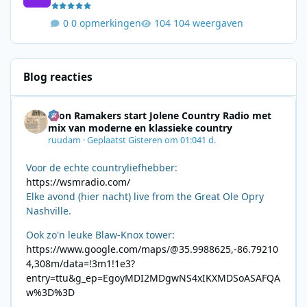
0 opmerkingen
104 weergaven
Blog reacties
Leon Ramakers start Jolene Country Radio met
mix van moderne en klassieke country
ruudam
·
Geplaatst
Gisteren om 01:04
1 d.
Voor de echte countryliefhebber:
https://wsmradio.com/
Elke avond (hier nacht) live from the Great Ole Opry
Nashville.
Ook zo'n leuke Blaw-Knox tower:
https://www.google.com/maps/@35.9988625,-86.79210
4,308m/data=!3m1!1e3?
entry=ttu&g_ep=EgoyMDI2MDgwNS4xIKXMDSoASAFQA
w%3D%3D