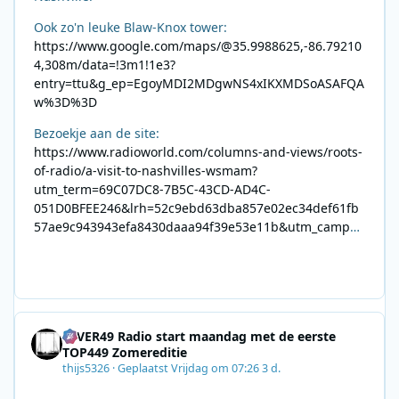
Ook zo'n leuke Blaw-Knox tower:
https://www.google.com/maps/@35.9988625,-86.79210
4,308m/data=!3m1!1e3?
entry=ttu&g_ep=EgoyMDI2MDgwNS4xIKXMDSoASAFQA
w%3D%3D
Bezoekje aan de site:
https://www.radioworld.com/columns-and-views/roots-
of-radio/a-visit-to-nashvilles-wsmam?
utm_term=69C07DC8-7B5C-43CD-AD4C-
051D0BFEE246&lrh=52c9ebd63dba857e02ec34def61fb
57ae9c943943efa8430daaa94f39e53e11b&utm_campai
gn=0028F35E-226C-4B60-AC88-
AB2831C8A639&utm_medium=email&utm_content=492
E7A06-2B42-4737-B74D-
8F09201A140D&utm_source=SmartBrief
4EVER49 Radio start maandag met de eerste
TOP449 Zomereditie
thijs5326
·
Geplaatst
Vrijdag om 07:26
3 d.