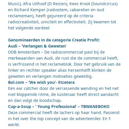
Music), Afra Uithoof (D-Reizen), Kees Kroot (Soundcircus)
en Richard Kemper (radiostem, cabaretier en oud
reclameman), heeft gejureerd op de criteria
radiocreativiteit, uniciteit en effectiviteit. Zij kwamen tot
het volgende oordeel:
Genomineerden in de categorie Creatie Profit:
Audi – ‘Verlangen & Geweten’
DDB Amsterdam – De radiocommercial past bij de
merkwaarden van Audi, de rust die de commercial heeft,
is verfrissend in het reclameblok. Door het gebruik van de
linker en rechter speaker alias hersenhelft klinken de
geweten en verlangen motivaties geweldig.
Bol.com – ‘We wish you’- Etcetera
Een ear catcher door de verrassende wending en het net
niet kloppende ritme, de luisteraar heeft direct aandacht
en dan volgt de boodschap.
Cup-a-Soup – ‘ Young Professional’ – TBWANEBOKO
Deze commercial heeft de lachers op haar hand. Passend
in het over the top concept van de adverteerder. En ’t
werkt.