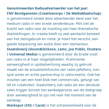
Genomineerden Radioadverteerder van het jaar:
FNV Bondgenoten (Creativecorps / De MediaMaatschap)
is genomineerd omdat deze adverteerder kíest voor het
medium radio in een brede zenderkeuze. FNV ziet de
kracht van radio voor de invulling van haar thematische
doelstellingen. In creatie heeft zij veel aandacht besteed
aan het stemgebruik en ritme. Je hoort het verschil, een
goede toepassing van audio door een stemacteur.
Staatsloterij (Doom&Dickson, Lemz, Joe Public, Etcetera
/ Universal Media)
is genomineerd door de brede inzet
van radio in al haar mogelijkheden. Prominente
aanwezigheid in spotadvertising waarbij zij gebruik
maakt van de actualiteitsfunctie van radio (aftellen), non-
spot acties en echte partnership in radio-events. Ook het
invullen van een heel blok met commercials, getuigt van
lef en creativiteit. Staatsloterij ziet radio als een absolute
sales trigger binnen het aankoopproces van de doelgroep
door aanwezigheid te zijn net voor het moment van de
aankoop.
Werkspot (XXS / Carat)
is het schoolvoorbeeld voor de