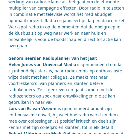
werking van radioreclame als het gaat om de efficiënte
multiplier van campagne effecten. Door radio in te zetten
in combinatie met televisie wordt het mediabudget
optimaal ingezet. Radio organiseert je dag en daarom zet
Werkspot radio in op de momenten dat de doelgroep in
de klusbus zit op weg naar werk en naar huis en
ontvankelijk is voor de boodschap en direct tot actie kan
overgaan.
Genomineerden Radioplanner van het jaar:
Helen Jones van Universal Media
is genomineerd omdat
zij inhoudelijk sterk is, haar radiokennis op enthousiaste
wijze deelt met haar collega’s. Ze maakt met haar
voortrekkersrol van planners en klanten betere
radiokenners. Ze is gedreven en gaat samen met de
radiozenders op zoek naar ontwikkelingen die ze kan
gebruiken in haar vak.
Lars van Es van Vizeum
is genomineerd omdat zijn
enthousiasme opvalt, hij weet hoe radio werkt en denkt
mee over oplossingen. Is positief kritisch en deelt zijn
kennis met zijn collega’s en klanten, tot in elk detail!
Robert Möhring van MediaXplain
is genomineerd omdat