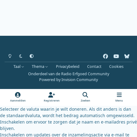
Heldere modus
Donkere modus
Systeemvoorkeur
f
y
b
a
o
l
Taal
Thema
Privacybeleid
Contact
Cookies
c
u
u
Onderdeel van de Radio Erfgoed Community
e
t
e
Powered by
Invision Community
b
u
s
o
b
k
o
e
y
Aanmelden
Registreren
Zoeken
Menu
k
Selecteer de valuta waarin je wilt doneren. Als dit anders is dan
de standaardvaluta, wordt het bedrag automatisch omgewisseld.
Inschakelen om ervoor te zorgen dat je naam en e-mailadres privé
blijven.
Inschakelen om updates over de inzamelingsactie via e-mail te