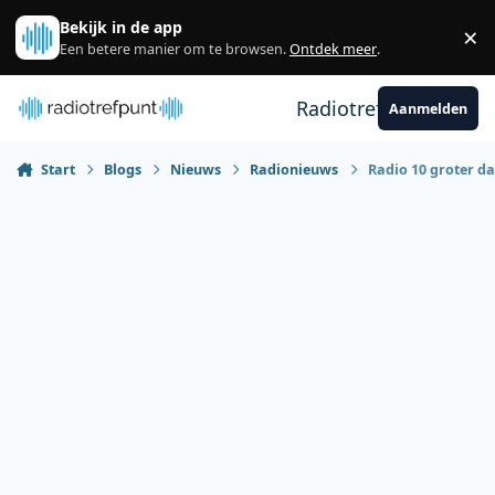
Spring naar bijdragen
Bekijk in de app
×
Sl
Een betere manier om te browsen.
Ontdek meer
.
Radiotrefpunt
Aanmelden
Start
Blogs
Nieuws
Radionieuws
Radio 10 groter d