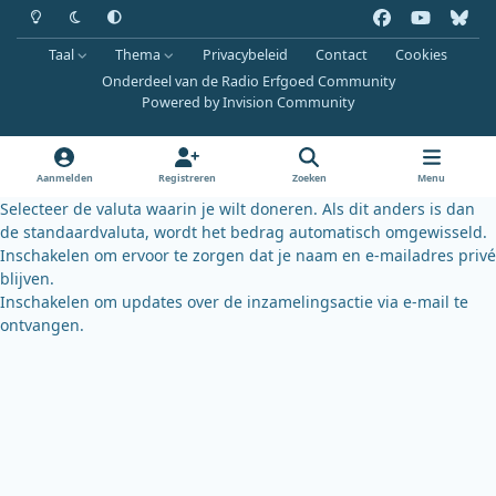
Heldere modus
Donkere modus
Systeemvoorkeur
f
y
b
a
o
l
Taal
Thema
Privacybeleid
Contact
Cookies
c
u
u
Onderdeel van de Radio Erfgoed Community
e
t
e
Powered by
Invision Community
b
u
s
o
b
k
o
e
y
Aanmelden
Registreren
Zoeken
Menu
k
Selecteer de valuta waarin je wilt doneren. Als dit anders is dan
de standaardvaluta, wordt het bedrag automatisch omgewisseld.
Inschakelen om ervoor te zorgen dat je naam en e-mailadres privé
blijven.
Inschakelen om updates over de inzamelingsactie via e-mail te
ontvangen.