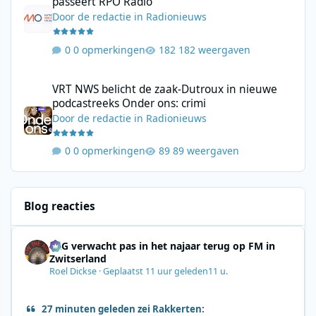
passeert RPO Radio
Door
de redactie
in
Radionieuws
0 opmerkingen
182 weergaven
VRT NWS belicht de zaak-Dutroux in nieuwe podcastreeks Onder
VRT NWS belicht de zaak-Dutroux in nieuwe
podcastreeks Onder ons: crimi
Door
de redactie
in
Radionieuws
0 opmerkingen
89 weergaven
Blog reacties
SRG verwacht pas in het najaar terug op FM in
Zwitserland
Roel Dickse
·
Geplaatst
11 uur geleden
11 u.
27 minuten geleden zei Rakkerten: